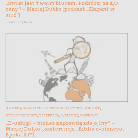
„Świat jest Twoim biurem. Podróżuj za 1/3
ceny” – Maciej Dutko [podcast „Złapani w
sieć”]
2 minut czytania
,
,
,
"LAMPKĄ PO OCZACH" - WYWIADY
E-BIZNES
PODRÓŻE
,
,
,
ROZWÓJ OSOBISTY
TELEPRACA
WOLNOŚĆ
WYPRAWY
„E-usługi – biznes naprawdę zda[o]lny” –
Maciej Dutko [konferencja „Biblia e-biznesu.
Epoka AI”]