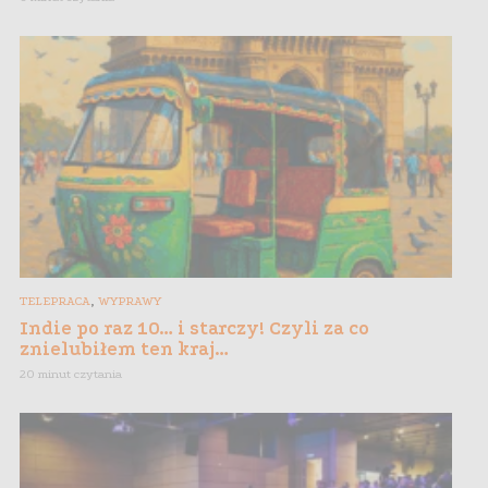
,
TELEPRACA
WYPRAWY
Indie po raz 10… i starczy! Czyli za co
znielubiłem ten kraj…
20 minut czytania