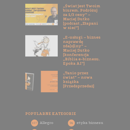
„Świat jest Twoim
biurem. Podróżuj
za 1/3 ceny” –
Maciej Dutko
[podcast „Złapani
w sieć”]
„E-usługi – biznes
naprawdę
zda[o]lny” –
Maciej Dutko
[konferencja
„Biblia e-biznesu.
Epoka AI”]
„Tanio przez
świat” – nowa
książka
[Przedsprzedaż]
POPULARNE KATEGORIE
Allegro
etyka biznesu
107
94