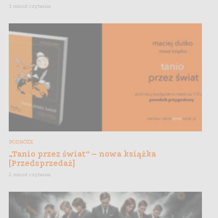
1 minut czytania
PODRÓŻE
„Tanio przez świat” – nowa książka
[Przedsprzedaż]
2 minut czytania