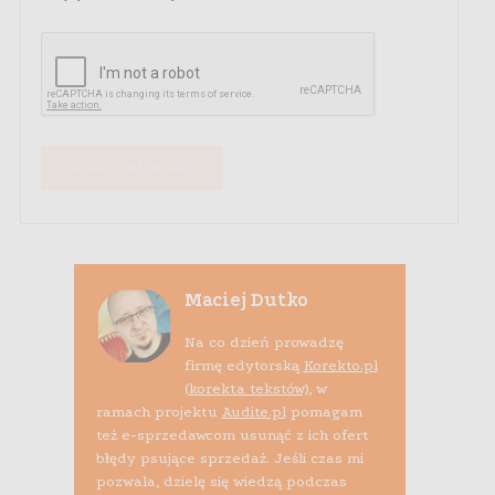
Maciej Dutko
Na co dzień prowadzę
firmę edytorską
Korekto.pl
(korekta tekstów)
, w
ramach projektu
Audite.pl
pomagam
też e-sprzedawcom usunąć z ich ofert
błędy psujące sprzedaż. Jeśli czas mi
pozwala, dzielę się wiedzą podczas