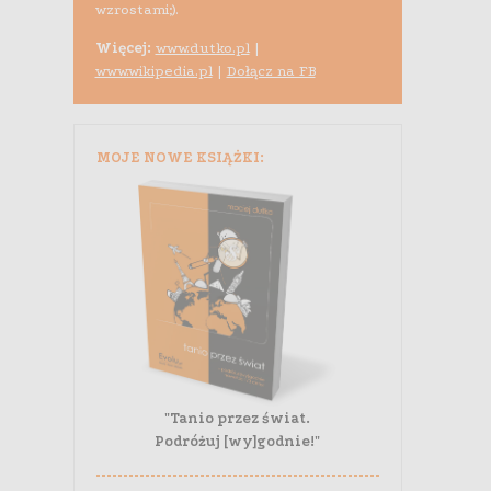
wzrostami;).
Więcej:
www.dutko.pl
|
www.wikipedia.pl
|
Dołącz na FB
MOJE NOWE KSIĄŻKI:
"Tanio przez świat.
Podróżuj [wy]godnie!"