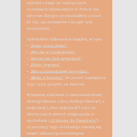
szkoleń i zajęć na najlepszych
uczelniach biznesowych w Polsce (na
zlecenie Allegro przeszkoliłem ponad
10 tys. sprzedawców i drugie tyle
studentów).
Spłodziłem kilkanaście książek, w tym:
•
„Tanio przez świat”
,
•
„Mucha w czekoladzie”
,
•
„Targuj się! Zen negocjacji”
,
•
„Efekt tygrysa”
,
•
„Nieruchomościowe seppuku”
,
•
„Biblia e-biznesu”
(to ponoć największy
tego typu projekt na świecie).
Prowadzę szkolenia z niestandardowej
obsługi klienta („Zen obsługi klienta”), z
negocjacji („Zen negocjacji”) oraz ze
skutecznych metod zwiększania e-
sprzedaży (
„E-biznes do Kwadratu”
) -
uczestnicy tego ostatniego chwalą się
nawet kilkusetprocentowymi