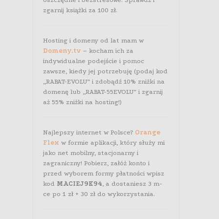
zgarnij książki za 100 zł.
Hosting i domeny od lat mam w
Domeny.tv
– kocham ich za
indywidualne podejście i pomoc
zawsze, kiedy jej potrzebuję (podaj kod
„RABAT-EVOLU” i zdobądź 10% zniżki na
domenę lub „RABAT-55EVOLU” i zgarnij
aż 55% zniżki na hosting!)
Najlepszy internet w Polsce?
Orange
Flex
w formie aplikacji, który służy mi
jako net mobilny, stacjonarny i
zagraniczny! Pobierz, załóż konto i
przed wyborem formy płatności wpisz
kod
MACIEJ9K94
, a dostaniesz 3 m-
ce po 1 zł + 30 zł do wykorzystania.