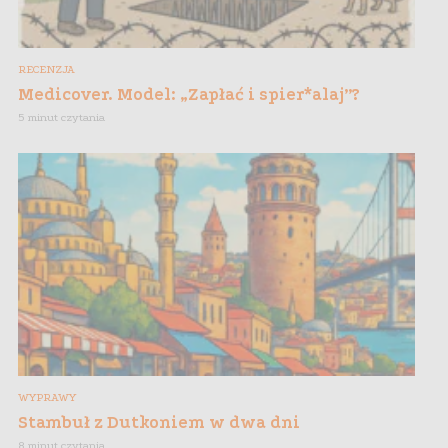
RECENZJA
Medicover. Model: „Zapłać i spier*alaj”?
5 minut czytania
WYPRAWY
Stambuł z Dutkoniem w dwa dni
8 minut czytania