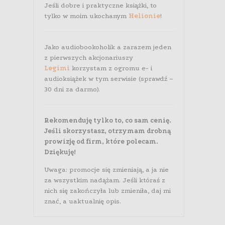
Jeśli dobre i praktyczne książki, to
tylko w moim ukochanym
Helionie
!
Jako audiobookoholik a zarazem jeden
z pierwszych akcjonariuszy
Legimi
korzystam z ogromu e- i
audioksiążek w tym serwisie (sprawdź –
30 dni za darmo).
Rekomenduję tylko to, co sam cenię.
Jeśli skorzystasz, otrzymam drobną
prowizję od firm, które polecam.
Dziękuję!
Uwaga: promocje się zmieniają, a ja nie
za wszystkim nadążam. Jeśli któraś z
nich się zakończyła lub zmieniła, daj mi
znać, a uaktualnię opis.