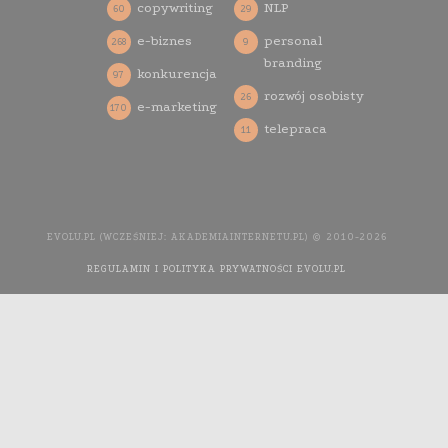
copywriting
NLP
60
29
e-biznes
personal
268
9
branding
konkurencja
97
rozwój osobisty
26
e-marketing
170
telepraca
11
EVOLU.PL (WCZEŚNIEJ: AKADEMIAINTERNETU.PL) © 2010-2026
REGULAMIN I POLITYKA PRYWATNOŚCI EVOLU.PL
WYKONANIE
STRONY INTERNETOWEJ: AGENCJA INTERAKTYWNA MEDIA
YOU NEED