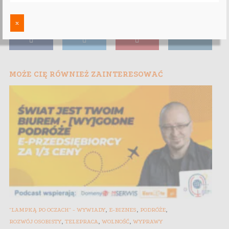
x
MOŻE CIĘ RÓWNIEŻ ZAINTERESOWAĆ
,
,
,
"LAMPKĄ PO OCZACH" - WYWIADY
E-BIZNES
PODRÓŻE
,
,
,
ROZWÓJ OSOBISTY
TELEPRACA
WOLNOŚĆ
WYPRAWY