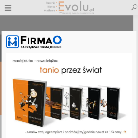
biblia-ebiznesu-bonus-21
12 czerwca 2018
Dodaj komentarz
Maciej Dutko
1 minut czytania
DODAJ
KOMENTARZ