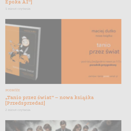
Epoka AI”]
1 minut czytania
PODRÓŻE
„Tanio przez świat” – nowa książka
[Przedsprzedaż]
2 minut czytania