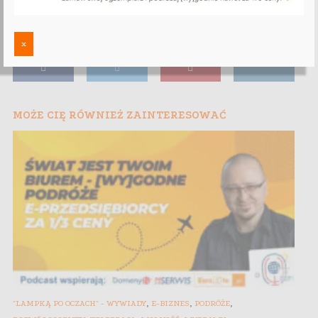
x
MOŻE CIĘ RÓWNIEŻ ZAINTERESOWAĆ
,
,
,
"LAMPKĄ PO OCZACH" - WYWIADY
E-BIZNES
PODRÓŻE