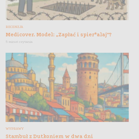
RECENZJA
Medicover. Model: „Zapłać i spier*alaj”?
5 minut czytania
WYPRAWY
Stambuł z Dutkoniem w dwa dni