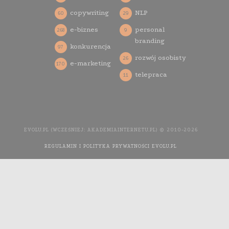
copywriting
NLP
60
29
e-biznes
personal
268
9
branding
konkurencja
97
rozwój osobisty
26
e-marketing
170
telepraca
11
EVOLU.PL (WCZEŚNIEJ: AKADEMIAINTERNETU.PL) © 2010-2026
REGULAMIN I POLITYKA PRYWATNOŚCI EVOLU.PL
WYKONANIE
STRONY INTERNETOWEJ: AGENCJA INTERAKTYWNA MEDIA
YOU NEED