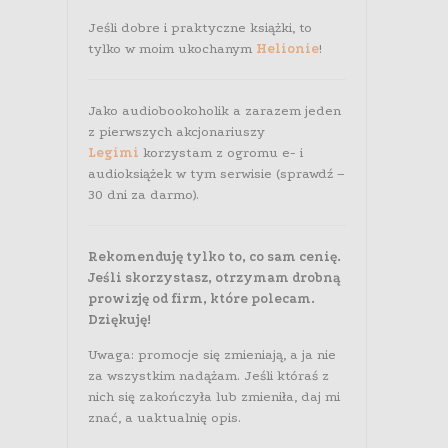
Jeśli dobre i praktyczne książki, to
tylko w moim ukochanym
Helionie
!
Jako audiobookoholik a zarazem jeden
z pierwszych akcjonariuszy
Legimi
korzystam z ogromu e- i
audioksiążek w tym serwisie (sprawdź –
30 dni za darmo).
Rekomenduję tylko to, co sam cenię.
Jeśli skorzystasz, otrzymam drobną
prowizję od firm, które polecam.
Dziękuję!
Uwaga: promocje się zmieniają, a ja nie
za wszystkim nadążam. Jeśli któraś z
nich się zakończyła lub zmieniła, daj mi
znać, a uaktualnię opis.