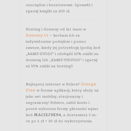
oszczędne i bezstresowe. Sprawdź i
zgarnij książki za 100 zł.
Hosting i domeny od lat mam w
Domeny.tv
– kocham ich za
indywidualne podejście i pomoc
zawsze, kiedy jej potrzebuję (podaj kod
„RABAT-EVOLU” i zdobądź 10% zniżki na
domenę lub „RABAT-55EVOLU” i zgarnij
aż 55% zniżki na hosting!)
Najlepszy internet w Polsce?
Orange
Flex
w formie aplikacji, który służy mi
jako net mobilny, stacjonarny i
zagraniczny! Pobierz, załóż konto i
przed wyborem formy płatności wpisz
kod
MACIEJ9K94
, a dostaniesz 3 m-
ce po 1 zł + 30 zł do wykorzystania.