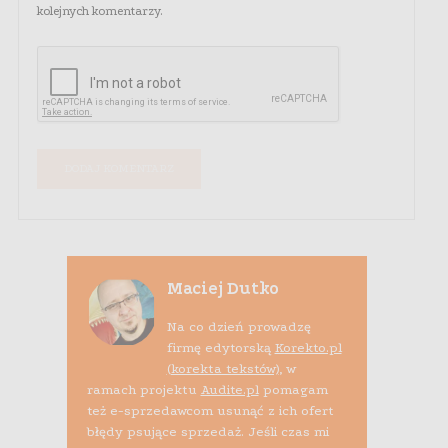
kolejnych komentarzy.
Maciej Dutko
Na co dzień prowadzę
firmę edytorską
Korekto.pl
(korekta tekstów)
, w
ramach projektu
Audite.pl
pomagam
też e-sprzedawcom usunąć z ich ofert
błędy psujące sprzedaż. Jeśli czas mi