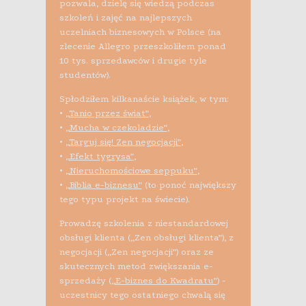
pozwala, dzielę się wiedzą podczas
szkoleń i zajęć na najlepszych
uczelniach biznesowych w Polsce (na
zlecenie Allegro przeszkoliłem ponad
10 tys. sprzedawców i drugie tyle
studentów).
Spłodziłem kilkanaście książek, w tym:
•
„Tanio przez świat”
,
•
„Mucha w czekoladzie”
,
•
„Targuj się! Zen negocjacji”
,
•
„Efekt tygrysa”
,
•
„Nieruchomościowe seppuku”
,
•
„Biblia e-biznesu”
(to ponoć największy
tego typu projekt na świecie).
Prowadzę szkolenia z niestandardowej
obsługi klienta („Zen obsługi klienta”), z
negocjacji („Zen negocjacji”) oraz ze
skutecznych metod zwiększania e-
sprzedaży (
„E-biznes do Kwadratu”
) -
uczestnicy tego ostatniego chwalą się