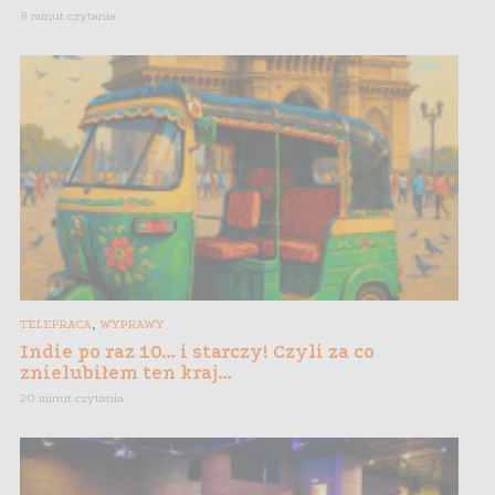
8 minut czytania
,
TELEPRACA
WYPRAWY
Indie po raz 10… i starczy! Czyli za co
znielubiłem ten kraj…
20 minut czytania