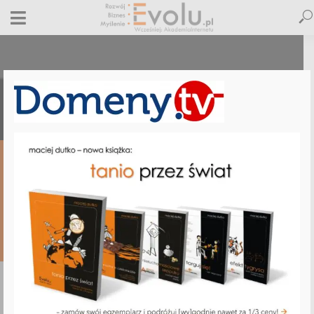
biblia-ebiznesu-bonus-29
12 czerwca 2018
Dodaj komentarz
Maciej Dutko
1 minut czytania
DODAJ
KOMENTARZ