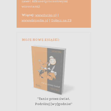
nawet kilkusetprocentowymi
wzrostami;).
Więcej:
www.dutko.pl
|
www.wikipedia.pl
|
Dołącz na FB
MOJE NOWE KSIĄŻKI:
"Tanio przez świat.
Podróżuj [wy]godnie!"