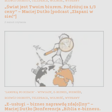
,
,
,
ROZWÓJ OSOBISTY
TELEPRACA
WOLNOŚĆ
WYPRAWY
„Świat jest Twoim biurem. Podróżuj za 1/3
ceny” – Maciej Dutko [podcast „Złapani w
sieć”]
2 minut czytania
,
,
,
"LAMPKĄ PO OCZACH" - WYWIADY
E-BIZNES
PODRÓŻE
,
,
,
ROZWÓJ OSOBISTY
TELEPRACA
WOLNOŚĆ
WYPRAWY
„E-usługi – biznes naprawdę zda[o]lny” –
Maciej Dutko [konferencja „Biblia e-biznesu.