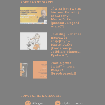
POPULARNE WPISY
„Świat jest Twoim
biurem. Podróżuj
za 1/3 ceny” –
Maciej Dutko
[podcast „Złapani
w sieć”]
„E-usługi – biznes
naprawdę
zda[o]lny” –
Maciej Dutko
[konferencja
„Biblia e-biznesu.
Epoka AI”]
„Tanio przez
świat” – nowa
książka
[Przedsprzedaż]
POPULARNE KATEGORIE
Allegro
etyka biznesu
107
94