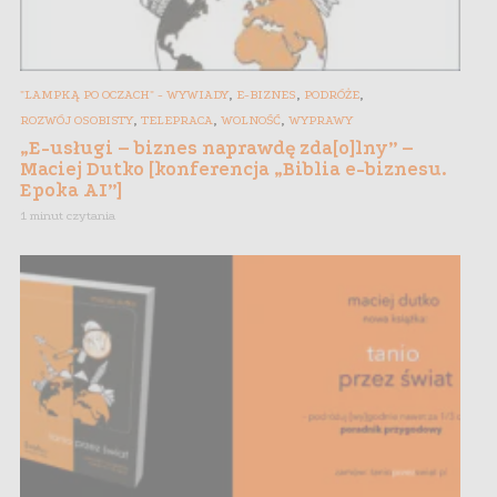
,
,
,
"LAMPKĄ PO OCZACH" - WYWIADY
E-BIZNES
PODRÓŻE
,
,
,
ROZWÓJ OSOBISTY
TELEPRACA
WOLNOŚĆ
WYPRAWY
„E-usługi – biznes naprawdę zda[o]lny” –
Maciej Dutko [konferencja „Biblia e-biznesu.
Epoka AI”]
1 minut czytania