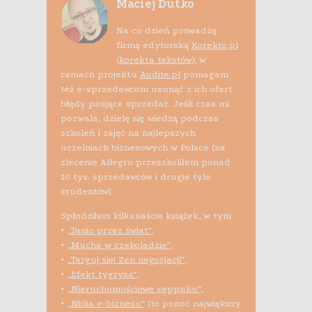
Maciej Dutko
Na co dzień prowadzę
firmę edytorską
Korekto.pl
(korekta tekstów)
, w
ramach projektu
Audite.pl
pomagam
też e-sprzedawcom usunąć z ich ofert
błędy psujące sprzedaż. Jeśli czas mi
pozwala, dzielę się wiedzą podczas
szkoleń i zajęć na najlepszych
uczelniach biznesowych w Polsce (na
zlecenie Allegro przeszkoliłem ponad
10 tys. sprzedawców i drugie tyle
studentów).
Spłodziłem kilkanaście książek, w tym:
•
„Tanio przez świat”
,
•
„Mucha w czekoladzie”
,
•
„Targuj się! Zen negocjacji”
,
•
„Efekt tygrysa”
,
•
„Nieruchomościowe seppuku”
,
•
„Biblia e-biznesu”
(to ponoć największy