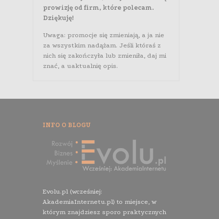
prowizję od firm, które polecam.
Dziękuję!
Uwaga: promocje się zmieniają, a ja nie
za wszystkim nadążam. Jeśli któraś z
nich się zakończyła lub zmieniła, daj mi
znać, a uaktualnię opis.
INFO O BLOGU
Evolu.pl (wcześniej:
AkademiaInternetu.pl) to miejsce, w
którym znajdziesz sporo praktycznych