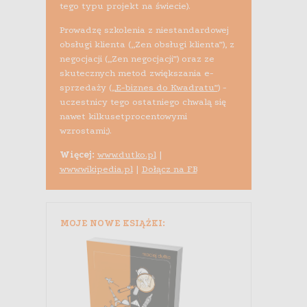
tego typu projekt na świecie).
Prowadzę szkolenia z niestandardowej
obsługi klienta („Zen obsługi klienta”), z
negocjacji („Zen negocjacji”) oraz ze
skutecznych metod zwiększania e-
sprzedaży (
„E-biznes do Kwadratu”
) -
uczestnicy tego ostatniego chwalą się
nawet kilkusetprocentowymi
wzrostami;).
Więcej:
www.dutko.pl
|
www.wikipedia.pl
|
Dołącz na FB
MOJE NOWE KSIĄŻKI: