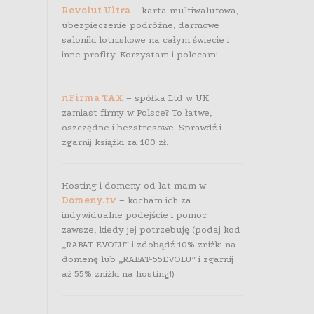
Revolut Ultra
– karta multiwalutowa,
ubezpieczenie podróżne, darmowe
saloniki lotniskowe na całym świecie i
inne profity. Korzystam i polecam!
nFirma TAX
– spółka Ltd w UK
zamiast firmy w Polsce? To łatwe,
oszczędne i bezstresowe. Sprawdź i
zgarnij książki za 100 zł.
Hosting i domeny od lat mam w
Domeny.tv
– kocham ich za
indywidualne podejście i pomoc
zawsze, kiedy jej potrzebuję (podaj kod
„RABAT-EVOLU” i zdobądź 10% zniżki na
domenę lub „RABAT-55EVOLU” i zgarnij
aż 55% zniżki na hosting!)