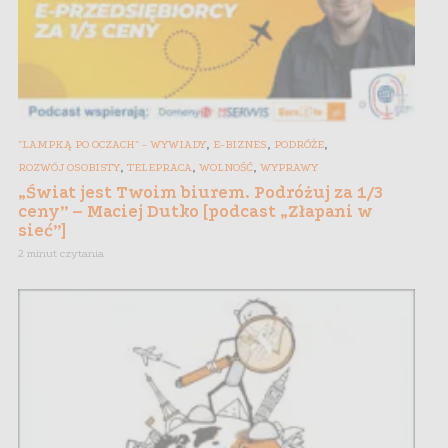
,
,
,
"LAMPKĄ PO OCZACH" - WYWIADY
E-BIZNES
PODRÓŻE
,
,
,
ROZWÓJ OSOBISTY
TELEPRACA
WOLNOŚĆ
WYPRAWY
„Świat jest Twoim biurem. Podróżuj za 1/3
ceny” – Maciej Dutko [podcast „Złapani w
sieć”]
2 minut czytania