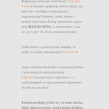
Najlepszy internet w Polsce?
Orange
Flex
w formie aplikacji, który służy mi
jako net mobilny, stacjonarny i
zagraniczny! Pobierz, załóż konto i
przed wyborem formy płatności wpisz
kod
MACIEJ9K94
, a dostaniesz 3 m-
ce po 1 zł + 30 zł do wykorzystania.
Jeśli dobre i praktyczne książki, to
tylko w moim ukochanym
Helionie
!
Jako audiobookoholik a zarazem jeden
z pierwszych akcjonariuszy
Legimi
korzystam z ogromu e- i
audioksiążek w tym serwisie (sprawdź –
30 dni za darmo).
Rekomenduję tylko to, co sam cenię.
Jeśli skorzystasz, otrzymam drobną