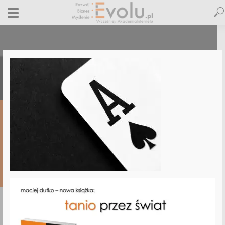
pexels-photo-262333
9 czerwca 2017
Dodaj komentarz
Jacek Obolewicz
1 minut czytania
DODAJ
KOMENTARZ