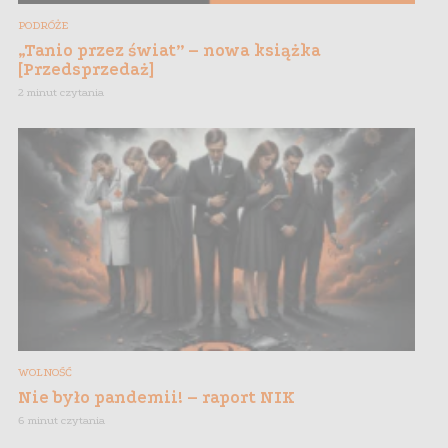
PODRÓŻE
„Tanio przez świat” – nowa książka
[Przedsprzedaż]
2 minut czytania
WOLNOŚĆ
Nie było pandemii! – raport NIK
6 minut czytania