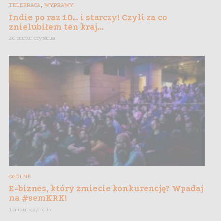
,
TELEPRACA
WYPRAWY
Indie po raz 10… i starczy! Czyli za co
znielubiłem ten kraj…
20 minut czytania
OGÓLNE
E-biznes, który zmiecie konkurencję? Wpadaj
na #semKRK!
1 minut czytania