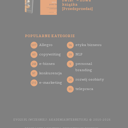
świat” – nowa
książka
[Przedsprzedaż]
POPULARNE KATEGORIE
Allegro
etyka biznesu
107
94
copywriting
NLP
60
29
e-biznes
personal
268
9
branding
konkurencja
97
rozwój osobisty
26
e-marketing
170
telepraca
11
EVOLU.PL (WCZEŚNIEJ: AKADEMIAINTERNETU.PL) © 2010-2026