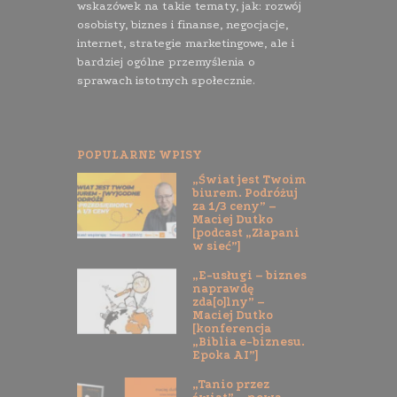
wskazówek na takie tematy, jak: rozwój
osobisty, biznes i finanse, negocjacje,
internet, strategie marketingowe, ale i
bardziej ogólne przemyślenia o
sprawach istotnych społecznie.
POPULARNE WPISY
„Świat jest Twoim
biurem. Podróżuj
za 1/3 ceny” –
Maciej Dutko
[podcast „Złapani
w sieć”]
„E-usługi – biznes
naprawdę
zda[o]lny” –
Maciej Dutko
[konferencja
„Biblia e-biznesu.
Epoka AI”]
„Tanio przez