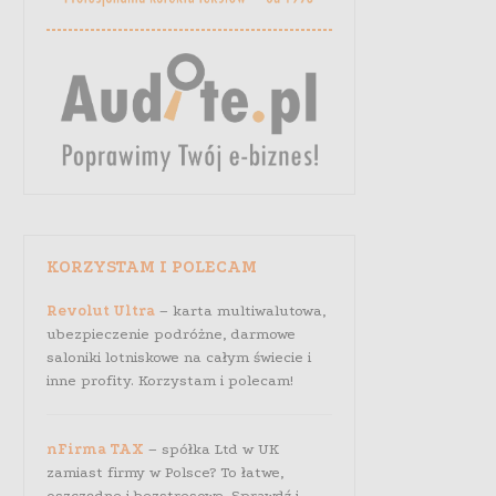
KORZYSTAM I POLECAM
Revolut Ultra
– karta multiwalutowa,
ubezpieczenie podróżne, darmowe
saloniki lotniskowe na całym świecie i
inne profity. Korzystam i polecam!
nFirma TAX
– spółka Ltd w UK
zamiast firmy w Polsce? To łatwe,
oszczędne i bezstresowe. Sprawdź i