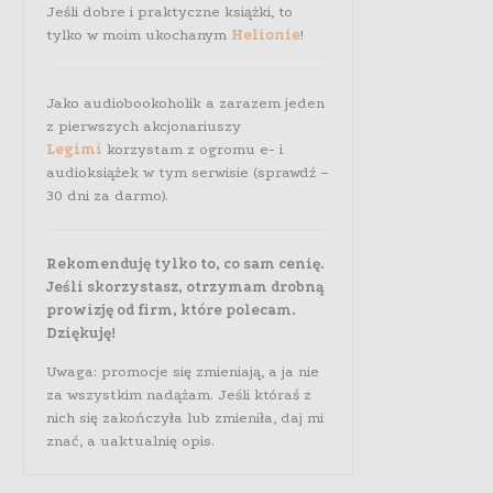
Jeśli dobre i praktyczne książki, to
tylko w moim ukochanym
Helionie
!
Jako audiobookoholik a zarazem jeden
z pierwszych akcjonariuszy
Legimi
korzystam z ogromu e- i
audioksiążek w tym serwisie (sprawdź –
30 dni za darmo).
Rekomenduję tylko to, co sam cenię.
Jeśli skorzystasz, otrzymam drobną
prowizję od firm, które polecam.
Dziękuję!
Uwaga: promocje się zmieniają, a ja nie
za wszystkim nadążam. Jeśli któraś z
nich się zakończyła lub zmieniła, daj mi
znać, a uaktualnię opis.