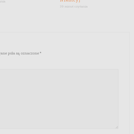
Niemcy]
ania
39 minut czytania
ne pola są oznaczone
*