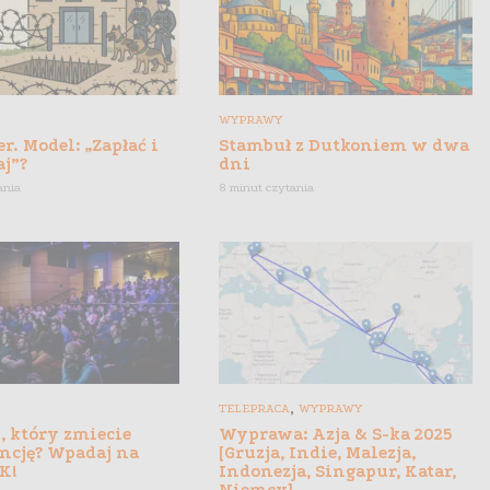
WYPRAWY
r. Model: „Zapłać i
Stambuł z Dutkoniem w dwa
aj”?
dni
ania
8 minut czytania
,
TELEPRACA
WYPRAWY
, który zmiecie
Wyprawa: Azja & S-ka 2025
ncję? Wpadaj na
[Gruzja, Indie, Malezja,
K!
Indonezja, Singapur, Katar,