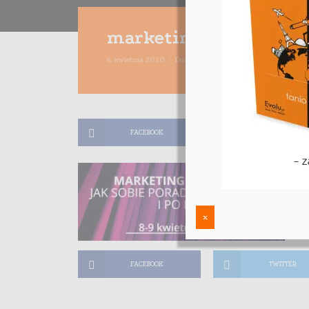
marketing-tu-i-teraz
6 kwietnia 2020
Dodaj komentarz
Maciej Dutko
1 m
FACEBOOK
TWITTER
x
FACEBOOK
TWITTER