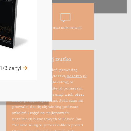
DODAJ KOMENTARZ
Maciej Dutko
Na co dzień prowadzę
firmę edytorską
Korekto.pl
(korekta tekstów)
, w
ramach projektu
Audite.pl
pomagam
też e-sprzedawcom usunąć z ich ofert
błędy psujące sprzedaż. Jeśli czas mi
pozwala, dzielę się wiedzą podczas
szkoleń i zajęć na najlepszych
uczelniach biznesowych w Polsce (na
zlecenie Allegro przeszkoliłem ponad