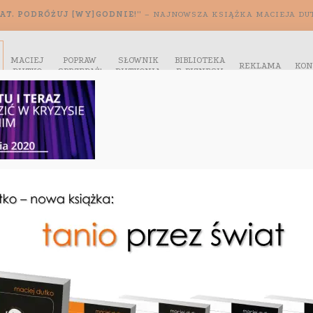
AT. PODRÓŻUJ [WY]GODNIE!”
– NAJNOWSZA KSIĄŻKA MACIEJA DU
MACIEJ
POPRAW
SŁOWNIK
BIBLIOTEKA
REKLAMA
KON
DUTKO
SPRZEDAŻ!
DUTKONIA
E-BIZNESU