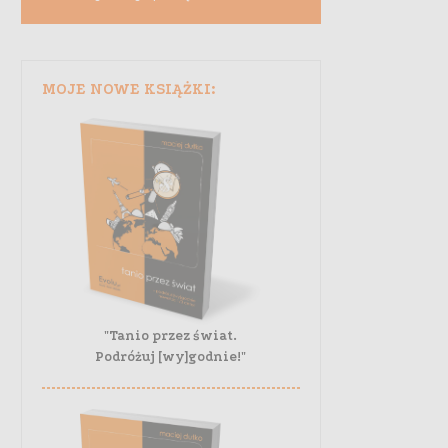
MOJE NOWE KSIĄŻKI:
"Tanio przez świat.
Podróżuj [wy]godnie!"