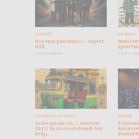
WOLNOŚĆ
RECENZJA
Nie było pandemii! – raport
Medicove
NIK
spier*al
6 minut czytania
5 minut czyt
,
TELEPRACA
WYPRAWY
OGÓLNE
Indie po raz 10… i starczy!
E-biznes
Czyli za co znielubiłem ten
konkure
kraj…
#semKR