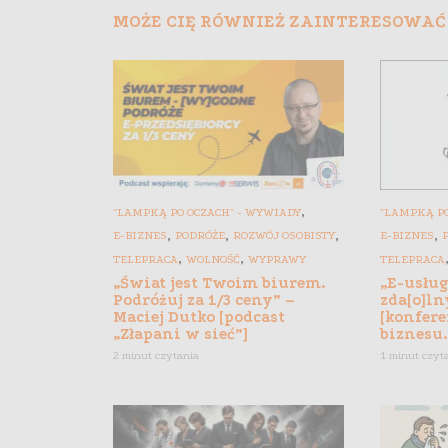
MOŻE CIĘ RÓWNIEŻ ZAINTERESOWAĆ
,
"LAMPKĄ PO OCZACH" - WYWIADY
"LAMPKĄ PO
,
,
,
,
E-BIZNES
PODRÓŻE
ROZWÓJ OSOBISTY
E-BIZNES
,
,
TELEPRACA
WOLNOŚĆ
WYPRAWY
TELEPRACA
„Świat jest Twoim biurem.
„E-usłu
Podróżuj za 1/3 ceny” –
zda[o]ln
Maciej Dutko [podcast
[konfere
„Złapani w sieć”]
biznesu.
2 minut czytania
1 minut czyt