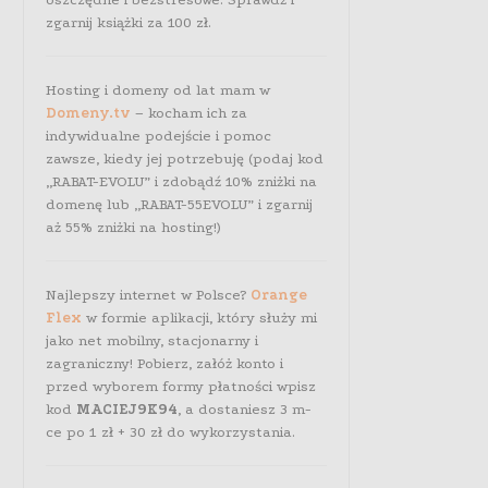
zgarnij książki za 100 zł.
Hosting i domeny od lat mam w
Domeny.tv
– kocham ich za
indywidualne podejście i pomoc
zawsze, kiedy jej potrzebuję (podaj kod
„RABAT-EVOLU” i zdobądź 10% zniżki na
domenę lub „RABAT-55EVOLU” i zgarnij
aż 55% zniżki na hosting!)
Najlepszy internet w Polsce?
Orange
Flex
w formie aplikacji, który służy mi
jako net mobilny, stacjonarny i
zagraniczny! Pobierz, załóż konto i
przed wyborem formy płatności wpisz
kod
MACIEJ9K94
, a dostaniesz 3 m-
ce po 1 zł + 30 zł do wykorzystania.