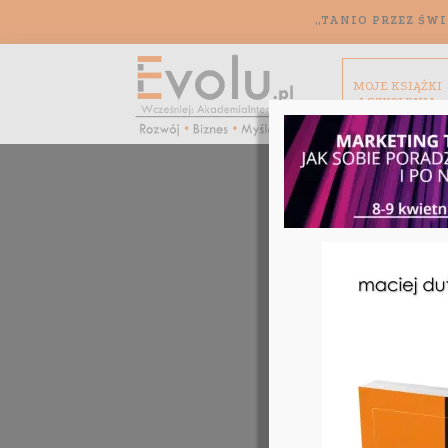
„TANIO PRZEZ ŚWI
MOJE KSIĄŻKI
I SZKOLENIA