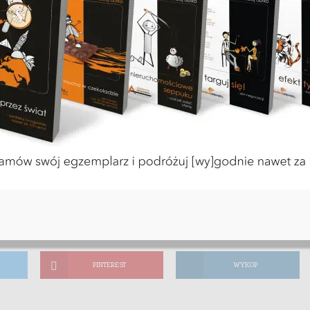
inut czytania
PINTEREST
WYKOP
PINTEREST
WYKOP