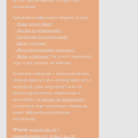
10 tys. sprzedawców i drugie tyle
studentów).
Spłodziłem kilkanaście książek, w tym:
•
„Tanio przez świat”
,
•
„Mucha w czekoladzie”
,
•
„Targuj się! Zen negocjacji”
,
•
„Efekt tygrysa”
,
•
„Nieruchomościowe seppuku”
,
•
„Biblia e-biznesu”
(to ponoć największy
tego typu projekt na świecie).
Prowadzę szkolenia z niestandardowej
obsługi klienta („Zen obsługi klienta”), z
negocjacji („Zen negocjacji”) oraz ze
skutecznych metod zwiększania e-
sprzedaży (
„E-biznes do Kwadratu”
) -
uczestnicy tego ostatniego chwalą się
nawet kilkusetprocentowymi
wzrostami;).
Więcej:
www.dutko.pl
|
www.wikipedia.pl
|
Dołącz na FB