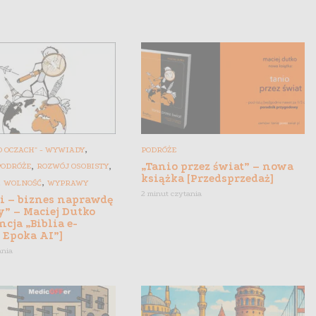
,
 OCZACH" - WYWIADY
PODRÓŻE
,
,
„Tanio przez świat” – nowa
PODRÓŻE
ROZWÓJ OSOBISTY
książka [Przedsprzedaż]
,
,
WOLNOŚĆ
WYPRAWY
2 minut czytania
gi – biznes naprawdę
y” – Maciej Dutko
ncja „Biblia e-
 Epoka AI”]
ania