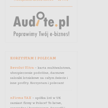
KORZYSTAM I POLECAM
Revolut Ultra
– karta multiwalutowa,
ubezpieczenie podróżne, darmowe
saloniki lotniskowe na całym świecie i
inne profity. Korzystam i polecam!
nFirma TAX
– spółka Ltd w UK
zamiast firmy w Polsce? To łatwe,
oszczędne i bezstresowe. Sprawdź i