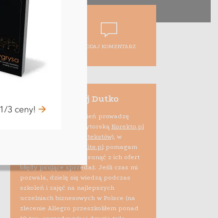
DODAJ KOMENTARZ
Maciej Dutko
Na co dzień prowadzę
firmę edytorską
Korekto.pl
(korekta tekstów)
, w
ramach projektu
Audite.pl
pomagam
też e-sprzedawcom usunąć z ich ofert
błędy psujące sprzedaż. Jeśli czas mi
pozwala, dzielę się wiedzą podczas
szkoleń i zajęć na najlepszych
uczelniach biznesowych w Polsce (na
zlecenie Allegro przeszkoliłem ponad