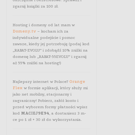
zgarnij książki za 100 zł.
Hosting i domeny od lat mam w
Domeny.tv
– kocham ich za
indywidualne podejście i pomoc
zawsze, kiedy jej potrzebuję (podaj kod
„RABAT-EVOLU” i zdobądź 10% zniżki na
domenę lub „RABAT-55EVOLU” i zgarnij
aż 55% zniżki na hosting!)
Najlepszy internet w Polsce?
Orange
Flex
w formie aplikacji, który służy mi
jako net mobilny, stacjonarny i
zagraniczny! Pobierz, załóż konto i
przed wyborem formy płatności wpisz
kod
MACIEJ9K94
, a dostaniesz 3 m-
ce po 1 zł + 30 zł do wykorzystania.