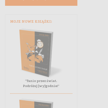
MOJE NOWE KSIĄŻKI:
"Tanio przez świat.
Podróżuj [wy]godnie!"