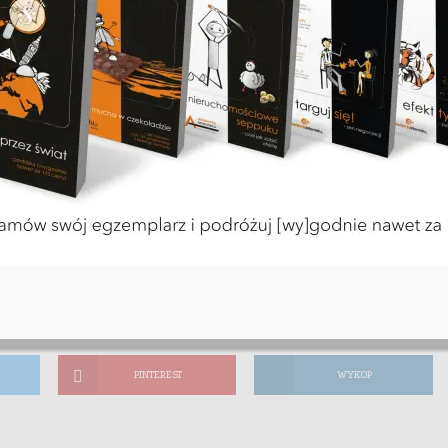
t czytania
PINTEREST
WYKOP
PINTEREST
WYKOP