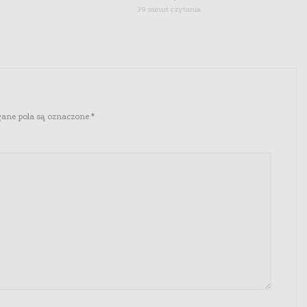
39 minut czytania
ne pola są oznaczone
*