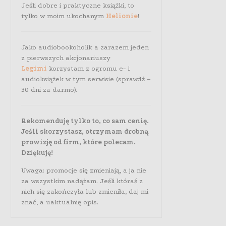
Jeśli dobre i praktyczne książki, to
tylko w moim ukochanym
Helionie
!
Jako audiobookoholik a zarazem jeden
z pierwszych akcjonariuszy
Legimi
korzystam z ogromu e- i
audioksiążek w tym serwisie (sprawdź –
30 dni za darmo).
Rekomenduję tylko to, co sam cenię.
Jeśli skorzystasz, otrzymam drobną
prowizję od firm, które polecam.
Dziękuję!
Uwaga: promocje się zmieniają, a ja nie
za wszystkim nadążam. Jeśli któraś z
nich się zakończyła lub zmieniła, daj mi
znać, a uaktualnię opis.