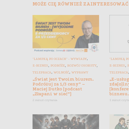
MOŻE CIĘ RÓWNIEŻ ZAINTERESOWAĆ
,
"LAMPKĄ PO OCZACH" - WYWIADY
"LAMPKĄ PO
,
,
,
,
E-BIZNES
PODRÓŻE
ROZWÓJ OSOBISTY
E-BIZNES
,
,
TELEPRACA
WOLNOŚĆ
WYPRAWY
TELEPRACA
„Świat jest Twoim biurem.
„E-usłu
Podróżuj za 1/3 ceny” –
zda[o]ln
Maciej Dutko [podcast
[konfere
„Złapani w sieć”]
biznesu.
2 minut czytania
1 minut czyt