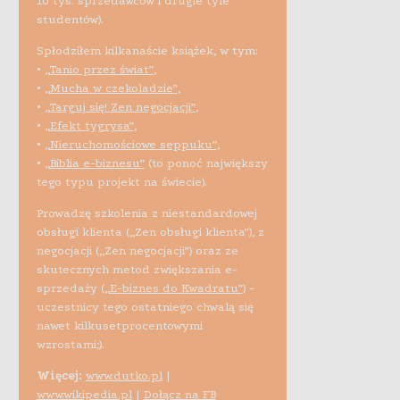
10 tys. sprzedawców i drugie tyle
studentów).
Spłodziłem kilkanaście książek, w tym:
•
„Tanio przez świat”
,
•
„Mucha w czekoladzie”
,
•
„Targuj się! Zen negocjacji”
,
•
„Efekt tygrysa”
,
•
„Nieruchomościowe seppuku”
,
•
„Biblia e-biznesu”
(to ponoć największy
tego typu projekt na świecie).
Prowadzę szkolenia z niestandardowej
obsługi klienta („Zen obsługi klienta”), z
negocjacji („Zen negocjacji”) oraz ze
skutecznych metod zwiększania e-
sprzedaży (
„E-biznes do Kwadratu”
) -
uczestnicy tego ostatniego chwalą się
nawet kilkusetprocentowymi
wzrostami;).
Więcej:
www.dutko.pl
|
www.wikipedia.pl
|
Dołącz na FB