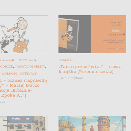
,
 OCZACH" - WYWIADY
PODRÓŻE
,
,
„Tanio przez świat” – nowa
PODRÓŻE
ROZWÓJ OSOBISTY
książka [Przedsprzedaż]
,
,
WOLNOŚĆ
WYPRAWY
2 minut czytania
gi – biznes naprawdę
y” – Maciej Dutko
ncja „Biblia e-
 Epoka AI”]
ania