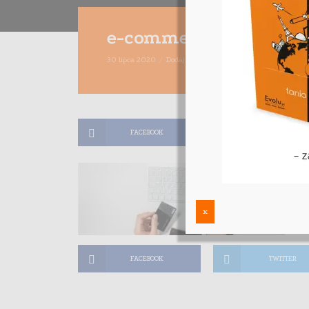
e-commerce
30 lipca 2020
Dodaj komentarz
Maciej Dutko
1 minu
FACEBOOK
TWITTER
x
FACEBOOK
TWITTER