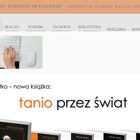
AT. PODRÓŻUJ [WY]GODNIE!”
– NAJNOWSZA KSIĄŻKA MACIEJA DU
MACIEJ
POPRAW
SŁOWNIK
BIBLIOTEKA
REKLAMA
KON
DUTKO
SPRZEDAŻ!
DUTKONIA
E-BIZNESU