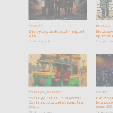
WOLNOŚĆ
RECENZJA
Nie było pandemii! – raport
Medicove
NIK
spier*al
6 minut czytania
5 minut czyt
,
TELEPRACA
WYPRAWY
OGÓLNE
Indie po raz 10… i starczy!
E-biznes
Czyli za co znielubiłem ten
konkure
kraj…
#semKR
20 minut czytania
1 minut czyt