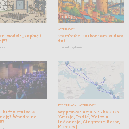
WYPRAWY
r. Model: „Zapłać i
Stambuł z Dutkoniem w dwa
aj”?
dni
ania
8 minut czytania
,
TELEPRACA
WYPRAWY
, który zmiecie
Wyprawa: Azja & S-ka 2025
ncję? Wpadaj na
[Gruzja, Indie, Malezja,
K!
Indonezja, Singapur, Katar,
Niemcy]
ania