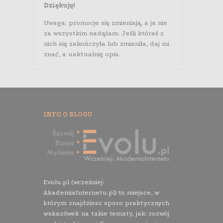
Dziękuję!
Uwaga: promocje się zmieniają, a ja nie
za wszystkim nadążam. Jeśli któraś z
nich się zakończyła lub zmieniła, daj mi
znać, a uaktualnię opis.
INFO O BLOGU
Evolu.pl (wcześniej:
AkademiaInternetu.pl) to miejsce, w
którym znajdziesz sporo praktycznych
wskazówek na takie tematy, jak: rozwój