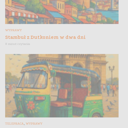
WYPRAWY
Stambuł z Dutkoniem w dwa dni
8 minut czytania
,
TELEPRACA
WYPRAWY