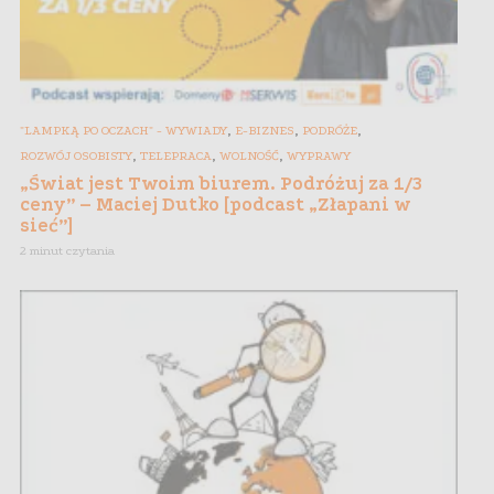
,
,
,
"LAMPKĄ PO OCZACH" - WYWIADY
E-BIZNES
PODRÓŻE
,
,
,
ROZWÓJ OSOBISTY
TELEPRACA
WOLNOŚĆ
WYPRAWY
„Świat jest Twoim biurem. Podróżuj za 1/3
ceny” – Maciej Dutko [podcast „Złapani w
sieć”]
2 minut czytania