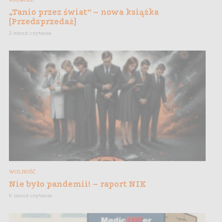
„Tanio przez świat” – nowa książka
[Przedsprzedaż]
2 minut czytania
WOLNOŚĆ
Nie było pandemii! – raport NIK
6 minut czytania