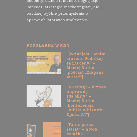
osobisty, biznes i finanse, negocjacje,
internet, strategie marketingowe, ale i
bardziej ogólne przemyślenia o
sprawach istotnych społecznie.
POPULARNE WPISY
„Świat jest Twoim
biurem. Podróżuj
za 1/3 ceny” –
Maciej Dutko
[podcast „Złapani
w sieć”]
„E-usługi – biznes
naprawdę
zda[o]lny” –
Maciej Dutko
[konferencja
„Biblia e-biznesu.
Epoka AI”]
„Tanio przez
świat” – nowa
książka