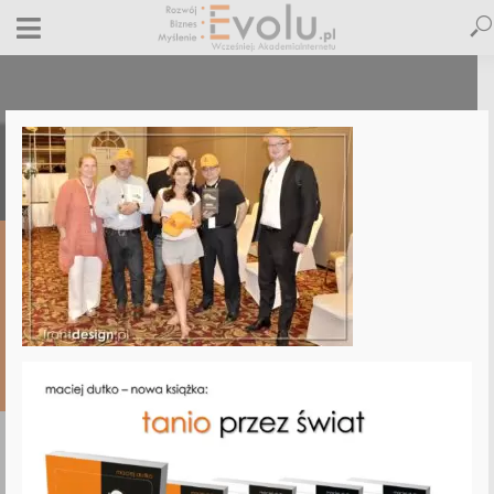
bangkok-dutko-2016-1
20 czerwca 2019
Dodaj komentarz
Maciej Dutko
1 minut czytania
DODAJ
KOMENTARZ