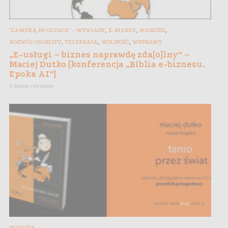
,
,
,
"LAMPKĄ PO OCZACH" - WYWIADY
E-BIZNES
PODRÓŻE
,
,
,
ROZWÓJ OSOBISTY
TELEPRACA
WOLNOŚĆ
WYPRAWY
„E-usługi – biznes naprawdę zda[o]lny” –
Maciej Dutko [konferencja „Biblia e-biznesu.
Epoka AI”]
1 minut czytania
PODRÓŻE