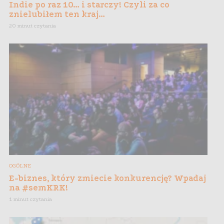
Indie po raz 10… i starczy! Czyli za co
znielubiłem ten kraj…
20 minut czytania
OGÓLNE
E-biznes, który zmiecie konkurencję? Wpadaj
na #semKRK!
1 minut czytania