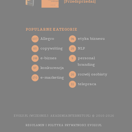
[Przedsprzedaż]
POPULARNE KATEGORIE
Allegro
etyka biznesu
107
94
copywriting
NLP
60
29
e-biznes
personal
268
9
branding
konkurencja
97
rozwój osobisty
26
e-marketing
170
telepraca
11
EVOLU.PL (WCZEŚNIEJ: AKADEMIAINTERNETU.PL) © 2010-2026
REGULAMIN I POLITYKA PRYWATNOŚCI EVOLU.PL