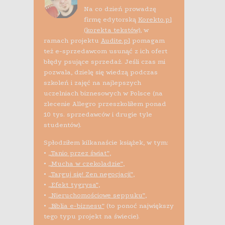
Na co dzień prowadzę
firmę edytorską
Korekto.pl
(korekta tekstów)
, w
ramach projektu
Audite.pl
pomagam
też e-sprzedawcom usunąć z ich ofert
błędy psujące sprzedaż. Jeśli czas mi
pozwala, dzielę się wiedzą podczas
szkoleń i zajęć na najlepszych
uczelniach biznesowych w Polsce (na
zlecenie Allegro przeszkoliłem ponad
10 tys. sprzedawców i drugie tyle
studentów).
Spłodziłem kilkanaście książek, w tym:
•
„Tanio przez świat”
,
•
„Mucha w czekoladzie”
,
•
„Targuj się! Zen negocjacji”
,
•
„Efekt tygrysa”
,
•
„Nieruchomościowe seppuku”
,
•
„Biblia e-biznesu”
(to ponoć największy
tego typu projekt na świecie).