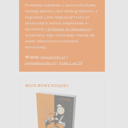
Prowadzę szkolenia z niestandardowej
obsługi klienta („Zen obsługi klienta”), z
negocjacji („Zen negocjacji”) oraz ze
skutecznych metod zwiększania e-
sprzedaży (
„E-biznes do Kwadratu”
) -
uczestnicy tego ostatniego chwalą się
nawet kilkusetprocentowymi
wzrostami;).
Więcej:
www.dutko.pl
|
www.wikipedia.pl
|
Dołącz na FB
MOJE NOWE KSIĄŻKI: