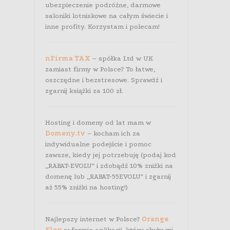
ubezpieczenie podróżne, darmowe
saloniki lotniskowe na całym świecie i
inne profity. Korzystam i polecam!
nFirma TAX
– spółka Ltd w UK
zamiast firmy w Polsce? To łatwe,
oszczędne i bezstresowe. Sprawdź i
zgarnij książki za 100 zł.
Hosting i domeny od lat mam w
Domeny.tv
– kocham ich za
indywidualne podejście i pomoc
zawsze, kiedy jej potrzebuję (podaj kod
„RABAT-EVOLU” i zdobądź 10% zniżki na
domenę lub „RABAT-55EVOLU” i zgarnij
aż 55% zniżki na hosting!)
Najlepszy internet w Polsce?
Orange
Flex
w formie aplikacji, który służy mi