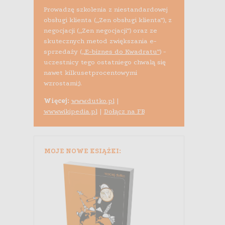
Prowadzę szkolenia z niestandardowej
obsługi klienta („Zen obsługi klienta”), z
negocjacji („Zen negocjacji”) oraz ze
skutecznych metod zwiększania e-
sprzedaży (
„E-biznes do Kwadratu”
) -
uczestnicy tego ostatniego chwalą się
nawet kilkusetprocentowymi
wzrostami;).
Więcej:
www.dutko.pl
|
www.wikipedia.pl
|
Dołącz na FB
MOJE NOWE KSIĄŻKI: