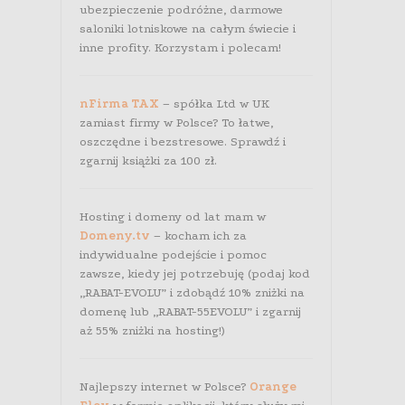
ubezpieczenie podróżne, darmowe
saloniki lotniskowe na całym świecie i
inne profity. Korzystam i polecam!
nFirma TAX
– spółka Ltd w UK
zamiast firmy w Polsce? To łatwe,
oszczędne i bezstresowe. Sprawdź i
zgarnij książki za 100 zł.
Hosting i domeny od lat mam w
Domeny.tv
– kocham ich za
indywidualne podejście i pomoc
zawsze, kiedy jej potrzebuję (podaj kod
„RABAT-EVOLU” i zdobądź 10% zniżki na
domenę lub „RABAT-55EVOLU” i zgarnij
aż 55% zniżki na hosting!)
Najlepszy internet w Polsce?
Orange