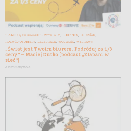
,
,
,
"LAMPKĄ PO OCZACH" - WYWIADY
E-BIZNES
PODRÓŻE
,
,
,
ROZWÓJ OSOBISTY
TELEPRACA
WOLNOŚĆ
WYPRAWY
„Świat jest Twoim biurem. Podróżuj za 1/3
ceny” – Maciej Dutko [podcast „Złapani w
sieć”]
2 minut czytania