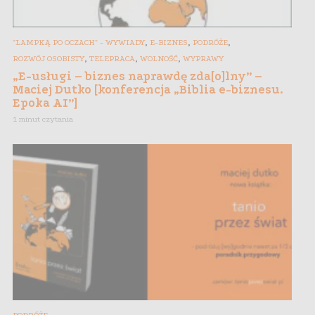
,
,
,
"LAMPKĄ PO OCZACH" - WYWIADY
E-BIZNES
PODRÓŻE
,
,
,
ROZWÓJ OSOBISTY
TELEPRACA
WOLNOŚĆ
WYPRAWY
„E-usługi – biznes naprawdę zda[o]lny” –
Maciej Dutko [konferencja „Biblia e-biznesu.
Epoka AI”]
1 minut czytania