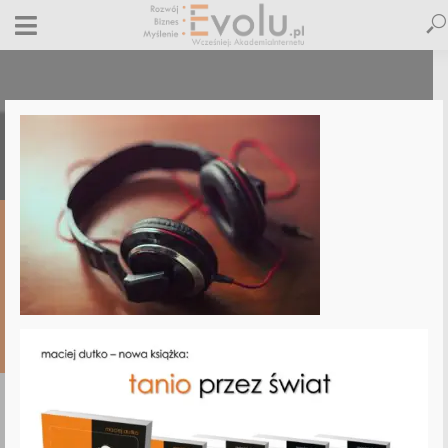
technology-music-sound-things
9 czerwca 2017
Dodaj komentarz
Jacek Obolewicz
1 minut czytania
DODAJ
KOMENTARZ