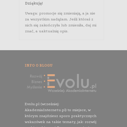
Dziękuję!
Uwaga: promocje się zmieniają, a ja nie
za wszystkim nadążam. Jeśli któraś z
nich się zakończyła lub zmieniła, daj mi
znać, a uaktualnię opis.
INFO O BLOGU
Evolu.pl (wcześniej:
AkademiaInternetu.pl) to miejsce, w
którym znajdziesz sporo praktycznych
wskazówek na takie tematy, jak: rozwój