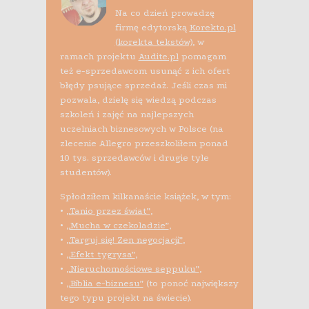
Na co dzień prowadzę
firmę edytorską
Korekto.pl
(korekta tekstów)
, w
ramach projektu
Audite.pl
pomagam
też e-sprzedawcom usunąć z ich ofert
błędy psujące sprzedaż. Jeśli czas mi
pozwala, dzielę się wiedzą podczas
szkoleń i zajęć na najlepszych
uczelniach biznesowych w Polsce (na
zlecenie Allegro przeszkoliłem ponad
10 tys. sprzedawców i drugie tyle
studentów).
Spłodziłem kilkanaście książek, w tym:
•
„Tanio przez świat”
,
•
„Mucha w czekoladzie”
,
•
„Targuj się! Zen negocjacji”
,
•
„Efekt tygrysa”
,
•
„Nieruchomościowe seppuku”
,
•
„Biblia e-biznesu”
(to ponoć największy
tego typu projekt na świecie).