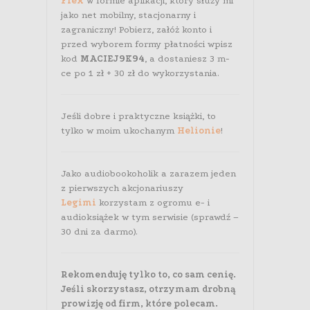
Flex
w formie aplikacji, który służy mi
jako net mobilny, stacjonarny i
zagraniczny! Pobierz, załóż konto i
przed wyborem formy płatności wpisz
kod
MACIEJ9K94
, a dostaniesz 3 m-
ce po 1 zł + 30 zł do wykorzystania.
Jeśli dobre i praktyczne książki, to
tylko w moim ukochanym
Helionie
!
Jako audiobookoholik a zarazem jeden
z pierwszych akcjonariuszy
Legimi
korzystam z ogromu e- i
audioksiążek w tym serwisie (sprawdź –
30 dni za darmo).
Rekomenduję tylko to, co sam cenię.
Jeśli skorzystasz, otrzymam drobną
prowizję od firm, które polecam.