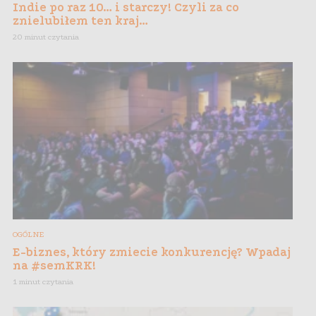
Indie po raz 10… i starczy! Czyli za co
znielubiłem ten kraj…
20 minut czytania
OGÓLNE
E-biznes, który zmiecie konkurencję? Wpadaj
na #semKRK!
1 minut czytania