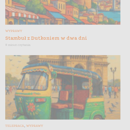
WYPRAWY
Stambuł z Dutkoniem w dwa dni
8 minut czytania
,
TELEPRACA
WYPRAWY