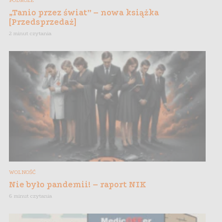
PODRÓŻE
„Tanio przez świat” – nowa książka
[Przedsprzedaż]
2 minut czytania
WOLNOŚĆ
Nie było pandemii! – raport NIK
6 minut czytania