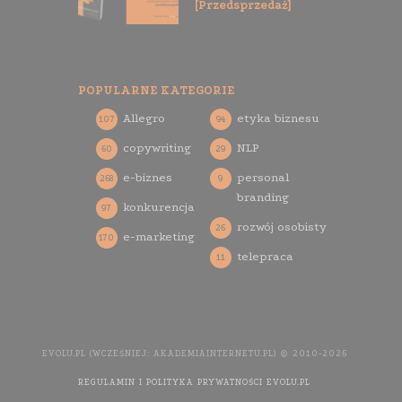
[Przedsprzedaż]
POPULARNE KATEGORIE
Allegro
etyka biznesu
107
94
copywriting
NLP
60
29
e-biznes
personal
268
9
branding
konkurencja
97
rozwój osobisty
26
e-marketing
170
telepraca
11
EVOLU.PL (WCZEŚNIEJ: AKADEMIAINTERNETU.PL) © 2010-2026
REGULAMIN I POLITYKA PRYWATNOŚCI EVOLU.PL