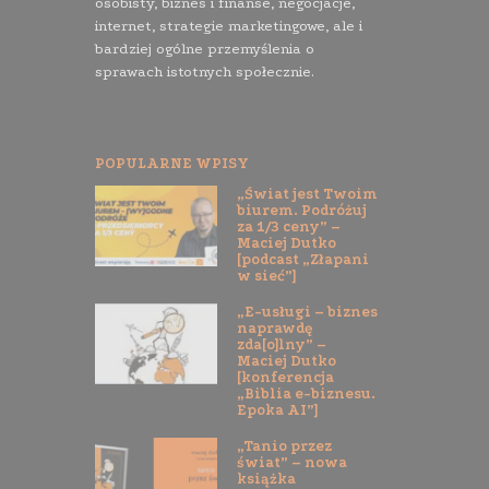
osobisty, biznes i finanse, negocjacje,
internet, strategie marketingowe, ale i
bardziej ogólne przemyślenia o
sprawach istotnych społecznie.
POPULARNE WPISY
„Świat jest Twoim
biurem. Podróżuj
za 1/3 ceny” –
Maciej Dutko
[podcast „Złapani
w sieć”]
„E-usługi – biznes
naprawdę
zda[o]lny” –
Maciej Dutko
[konferencja
„Biblia e-biznesu.
Epoka AI”]
„Tanio przez
świat” – nowa
książka