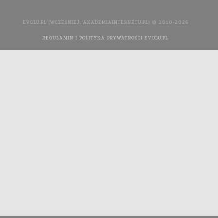
EVOLU.PL (WCZEŚNIEJ: AKADEMIAINTERNETU.PL) © 2010-2026
REGULAMIN I POLITYKA PRYWATNOŚCI EVOLU.PL
WYKONANIE
STRONY INTERNETOWEJ: AGENCJA INTERAKTYWNA MEDIA
YOU NEED