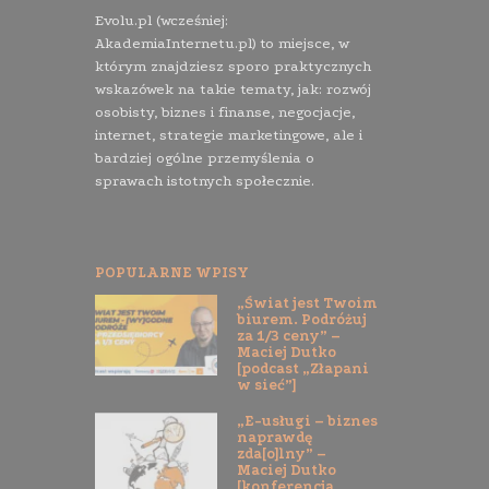
Evolu.pl (wcześniej:
AkademiaInternetu.pl) to miejsce, w
którym znajdziesz sporo praktycznych
wskazówek na takie tematy, jak: rozwój
osobisty, biznes i finanse, negocjacje,
internet, strategie marketingowe, ale i
bardziej ogólne przemyślenia o
sprawach istotnych społecznie.
POPULARNE WPISY
„Świat jest Twoim
biurem. Podróżuj
za 1/3 ceny” –
Maciej Dutko
[podcast „Złapani
w sieć”]
„E-usługi – biznes
naprawdę
zda[o]lny” –
Maciej Dutko
[konferencja