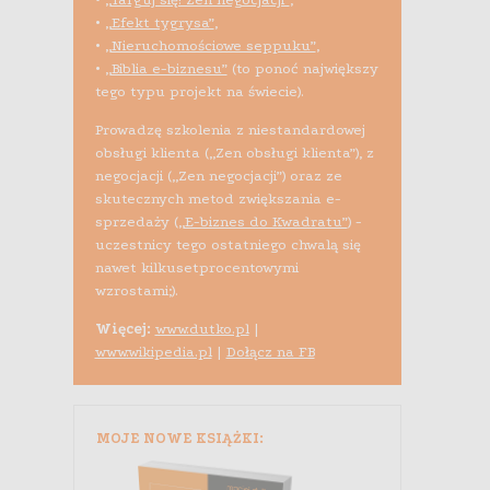
•
„Efekt tygrysa”
,
•
„Nieruchomościowe seppuku”
,
•
„Biblia e-biznesu”
(to ponoć największy
tego typu projekt na świecie).
Prowadzę szkolenia z niestandardowej
obsługi klienta („Zen obsługi klienta”), z
negocjacji („Zen negocjacji”) oraz ze
skutecznych metod zwiększania e-
sprzedaży (
„E-biznes do Kwadratu”
) -
uczestnicy tego ostatniego chwalą się
nawet kilkusetprocentowymi
wzrostami;).
Więcej:
www.dutko.pl
|
www.wikipedia.pl
|
Dołącz na FB
MOJE NOWE KSIĄŻKI: