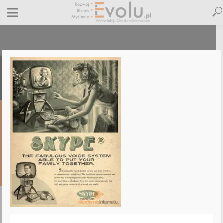
zgorecki-skype
23 lutego 2015
Dodaj komentarz
Maciej Dutko
1 minut czytania
DODAJ
KOMENTARZ