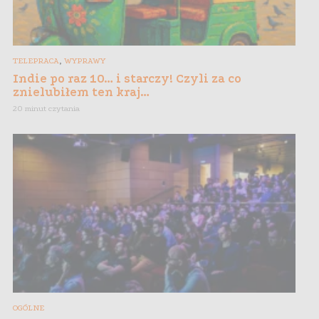
,
TELEPRACA
WYPRAWY
Indie po raz 10… i starczy! Czyli za co
znielubiłem ten kraj…
20 minut czytania
OGÓLNE