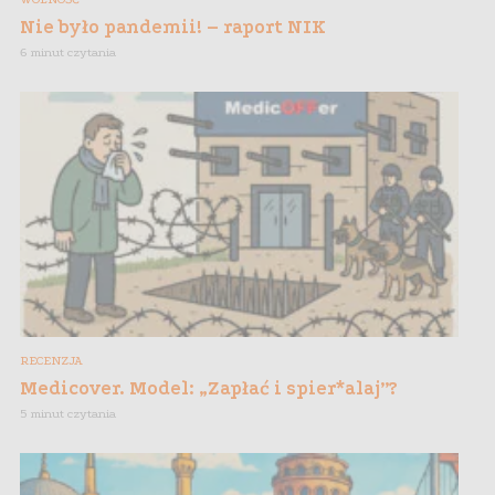
Nie było pandemii! – raport NIK
6 minut czytania
RECENZJA
Medicover. Model: „Zapłać i spier*alaj”?
5 minut czytania