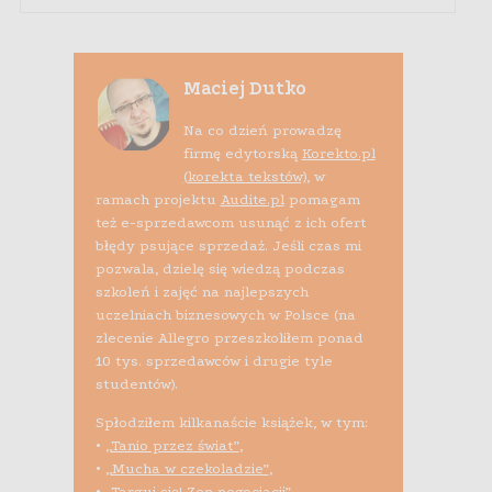
Maciej Dutko
Na co dzień prowadzę
firmę edytorską
Korekto.pl
(korekta tekstów)
, w
ramach projektu
Audite.pl
pomagam
też e-sprzedawcom usunąć z ich ofert
błędy psujące sprzedaż. Jeśli czas mi
pozwala, dzielę się wiedzą podczas
szkoleń i zajęć na najlepszych
uczelniach biznesowych w Polsce (na
zlecenie Allegro przeszkoliłem ponad
10 tys. sprzedawców i drugie tyle
studentów).
Spłodziłem kilkanaście książek, w tym:
•
„Tanio przez świat”
,
•
„Mucha w czekoladzie”
,
•
„Targuj się! Zen negocjacji”
,