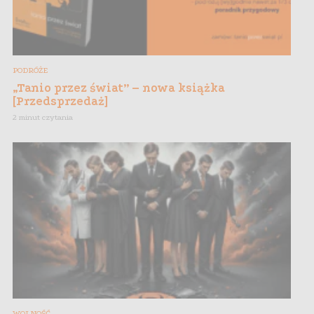
PODRÓŻE
„Tanio przez świat” – nowa książka
[Przedsprzedaż]
2 minut czytania
WOLNOŚĆ