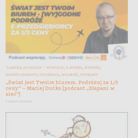
,
,
,
"LAMPKĄ PO OCZACH" - WYWIADY
E-BIZNES
PODRÓŻE
,
,
,
ROZWÓJ OSOBISTY
TELEPRACA
WOLNOŚĆ
WYPRAWY
„Świat jest Twoim biurem. Podróżuj za 1/3
ceny” – Maciej Dutko [podcast „Złapani w
sieć”]
2 minut czytania