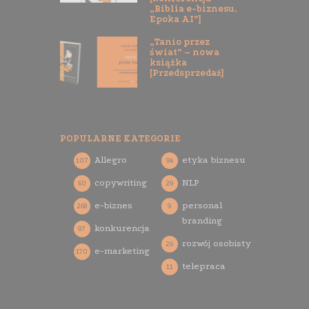
„Biblia e-biznesu.
Epoka AI”]
„Tanio przez
świat” – nowa
książka
[Przedsprzedaż]
POPULARNE KATEGORIE
Allegro
etyka biznesu
107
94
copywriting
NLP
60
29
e-biznes
personal
268
9
branding
konkurencja
97
rozwój osobisty
26
e-marketing
170
telepraca
11