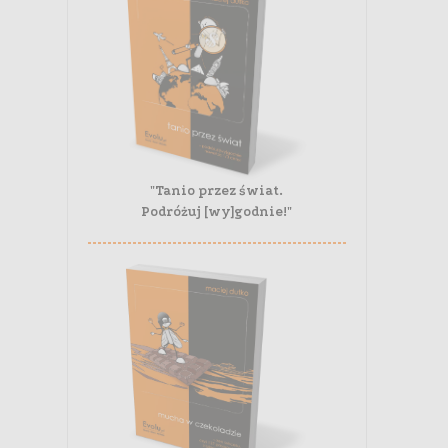
"Tanio przez świat.
Podróżuj [wy]godnie!"