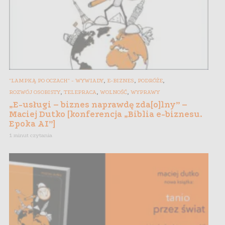
,
,
,
"LAMPKĄ PO OCZACH" - WYWIADY
E-BIZNES
PODRÓŻE
,
,
,
ROZWÓJ OSOBISTY
TELEPRACA
WOLNOŚĆ
WYPRAWY
„E-usługi – biznes naprawdę zda[o]lny” –
Maciej Dutko [konferencja „Biblia e-biznesu.
Epoka AI”]
1 minut czytania