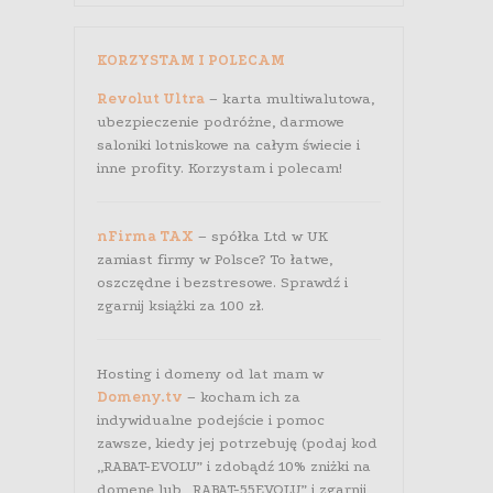
KORZYSTAM I POLECAM
Revolut Ultra
– karta multiwalutowa,
ubezpieczenie podróżne, darmowe
saloniki lotniskowe na całym świecie i
inne profity. Korzystam i polecam!
nFirma TAX
– spółka Ltd w UK
zamiast firmy w Polsce? To łatwe,
oszczędne i bezstresowe. Sprawdź i
zgarnij książki za 100 zł.
Hosting i domeny od lat mam w
Domeny.tv
– kocham ich za
indywidualne podejście i pomoc
zawsze, kiedy jej potrzebuję (podaj kod
„RABAT-EVOLU” i zdobądź 10% zniżki na
domenę lub „RABAT-55EVOLU” i zgarnij