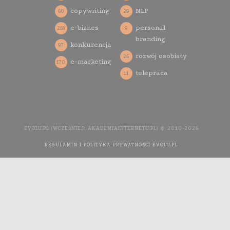
copywriting
NLP
60
29
e-biznes
personal
268
9
branding
konkurencja
97
rozwój osobisty
26
e-marketing
170
telepraca
11
EVOLU.PL (WCZEŚNIEJ: AKADEMIAINTERNETU.PL) © 2010-2026
REGULAMIN I POLITYKA PRYWATNOŚCI EVOLU.PL
WYKONANIE
STRONY INTERNETOWEJ: AGENCJA INTERAKTYWNA MEDIA
YOU NEED