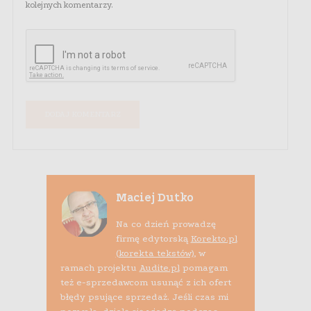
kolejnych komentarzy.
Maciej Dutko
Na co dzień prowadzę
firmę edytorską
Korekto.pl
(korekta tekstów)
, w
ramach projektu
Audite.pl
pomagam
też e-sprzedawcom usunąć z ich ofert
błędy psujące sprzedaż. Jeśli czas mi