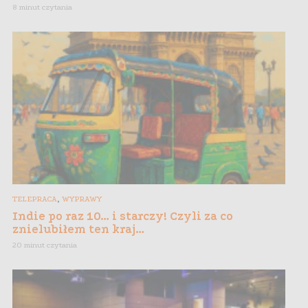
8 minut czytania
,
TELEPRACA
WYPRAWY
Indie po raz 10… i starczy! Czyli za co
znielubiłem ten kraj…
20 minut czytania