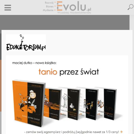
WolnyOdZUS.pl – Edukatorium
13 października 2013
Dodaj komentarz
Maciej Dutko
1 minut czytania
DODAJ
KOMENTARZ