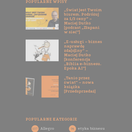
POPULARNE WPISY
„Świat jest Twoim
biurem. Podróżuj
za 1/3 ceny” –
Maciej Dutko
[podcast „Złapani
w sieć”]
„E-usługi – biznes
naprawdę
zda[o]lny” –
Maciej Dutko
[konferencja
„Biblia e-biznesu.
Epoka AI”]
„Tanio przez
świat” – nowa
książka
[Przedsprzedaż]
POPULARNE KATEGORIE
Allegro
etyka biznesu
107
94