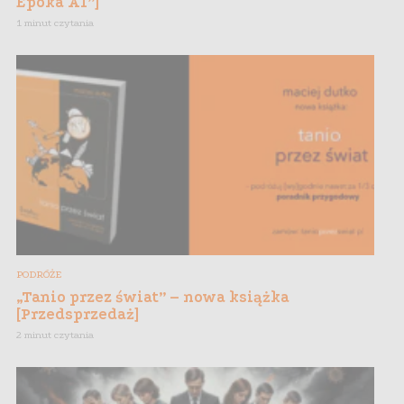
Epoka AI”]
1 minut czytania
PODRÓŻE
„Tanio przez świat” – nowa książka
[Przedsprzedaż]
2 minut czytania