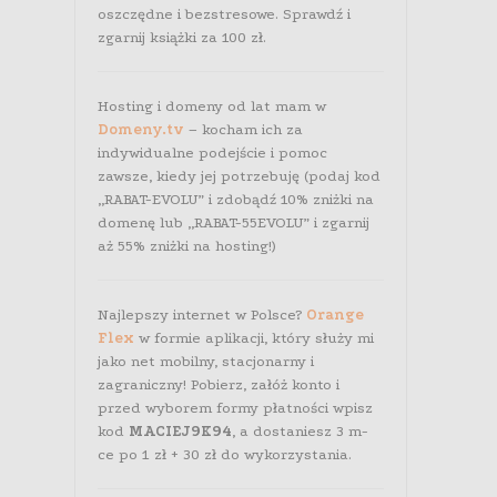
oszczędne i bezstresowe. Sprawdź i
zgarnij książki za 100 zł.
Hosting i domeny od lat mam w
Domeny.tv
– kocham ich za
indywidualne podejście i pomoc
zawsze, kiedy jej potrzebuję (podaj kod
„RABAT-EVOLU” i zdobądź 10% zniżki na
domenę lub „RABAT-55EVOLU” i zgarnij
aż 55% zniżki na hosting!)
Najlepszy internet w Polsce?
Orange
Flex
w formie aplikacji, który służy mi
jako net mobilny, stacjonarny i
zagraniczny! Pobierz, załóż konto i
przed wyborem formy płatności wpisz
kod
MACIEJ9K94
, a dostaniesz 3 m-
ce po 1 zł + 30 zł do wykorzystania.