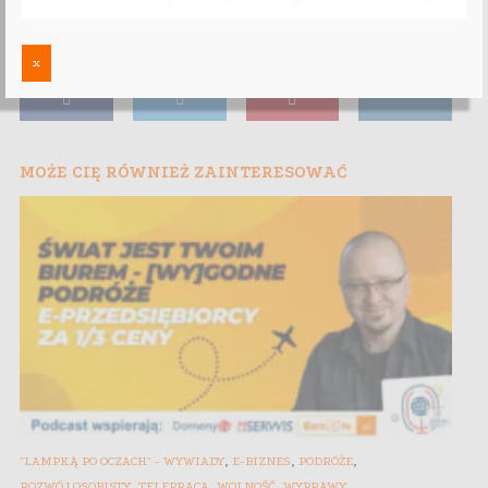
x
MOŻE CIĘ RÓWNIEŻ ZAINTERESOWAĆ
,
,
,
"LAMPKĄ PO OCZACH" - WYWIADY
E-BIZNES
PODRÓŻE
,
,
,
ROZWÓJ OSOBISTY
TELEPRACA
WOLNOŚĆ
WYPRAWY