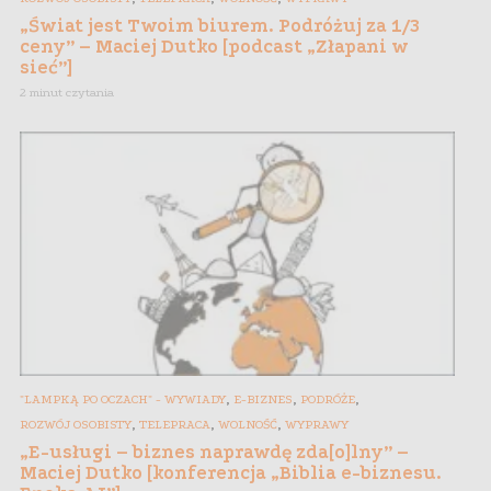
„Świat jest Twoim biurem. Podróżuj za 1/3
ceny” – Maciej Dutko [podcast „Złapani w
sieć”]
2 minut czytania
,
,
,
"LAMPKĄ PO OCZACH" - WYWIADY
E-BIZNES
PODRÓŻE
,
,
,
ROZWÓJ OSOBISTY
TELEPRACA
WOLNOŚĆ
WYPRAWY
„E-usługi – biznes naprawdę zda[o]lny” –
Maciej Dutko [konferencja „Biblia e-biznesu.