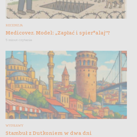
RECENZJA
Medicover. Model: „Zapłać i spier*alaj”?
5 minut czytania
WYPRAWY
Stambuł z Dutkoniem w dwa dni