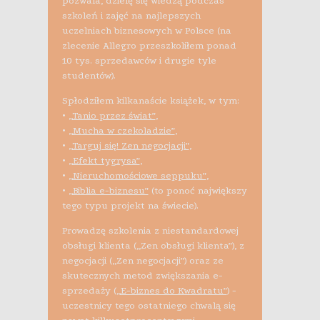
pozwala, dzielę się wiedzą podczas
szkoleń i zajęć na najlepszych
uczelniach biznesowych w Polsce (na
zlecenie Allegro przeszkoliłem ponad
10 tys. sprzedawców i drugie tyle
studentów).
Spłodziłem kilkanaście książek, w tym:
•
„Tanio przez świat”
,
•
„Mucha w czekoladzie”
,
•
„Targuj się! Zen negocjacji”
,
•
„Efekt tygrysa”
,
•
„Nieruchomościowe seppuku”
,
•
„Biblia e-biznesu”
(to ponoć największy
tego typu projekt na świecie).
Prowadzę szkolenia z niestandardowej
obsługi klienta („Zen obsługi klienta”), z
negocjacji („Zen negocjacji”) oraz ze
skutecznych metod zwiększania e-
sprzedaży (
„E-biznes do Kwadratu”
) -
uczestnicy tego ostatniego chwalą się