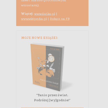
nawet kilkusetprocentowymi
wzrostami;).
Więcej:
www.dutko.pl
|
www.wikipedia.pl
|
Dołącz na FB
MOJE NOWE KSIĄŻKI:
"Tanio przez świat.
Podróżuj [wy]godnie!"