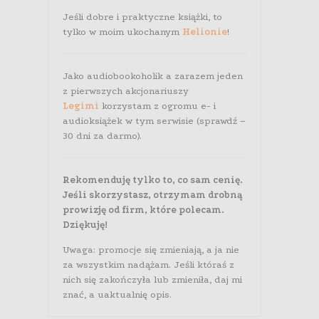
Jeśli dobre i praktyczne książki, to
tylko w moim ukochanym
Helionie
!
Jako audiobookoholik a zarazem jeden
z pierwszych akcjonariuszy
Legimi
korzystam z ogromu e- i
audioksiążek w tym serwisie (sprawdź –
30 dni za darmo).
Rekomenduję tylko to, co sam cenię.
Jeśli skorzystasz, otrzymam drobną
prowizję od firm, które polecam.
Dziękuję!
Uwaga: promocje się zmieniają, a ja nie
za wszystkim nadążam. Jeśli któraś z
nich się zakończyła lub zmieniła, daj mi
znać, a uaktualnię opis.