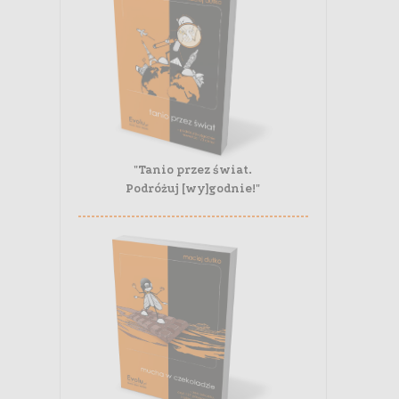
"Tanio przez świat.
Podróżuj [wy]godnie!"