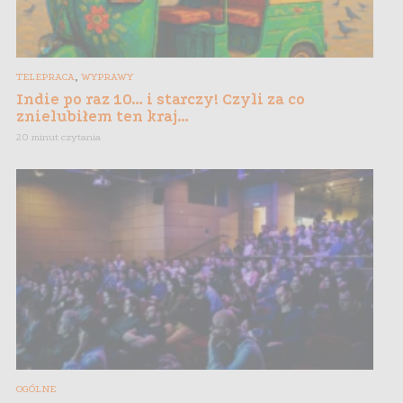
,
TELEPRACA
WYPRAWY
Indie po raz 10… i starczy! Czyli za co
znielubiłem ten kraj…
20 minut czytania
OGÓLNE