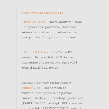
KORZYSTAM I POLECAM
Revolut Ultra
– karta multiwalutowa,
ubezpieczenie podróżne, darmowe
saloniki lotniskowe na całym świecie i
inne profity. Korzystam i polecam!
nFirma TAX
– spółka Ltd w UK
zamiast firmy w Polsce? To łatwe,
oszczędne i bezstresowe. Sprawdź i
zgarnij książki za 100 zł.
Hosting i domeny od lat mam w
Domeny.tv
– kocham ich za
indywidualne podejście i pomoc
zawsze, kiedy jej potrzebuję (podaj kod
„RABAT-EVOLU” i zdobądź 10% zniżki na
domenę lub „RABAT-55EVOLU” i zgarnij