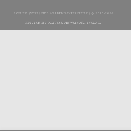
EVOLU.PL (WCZEŚNIEJ: AKADEMIAINTERNETU.PL) © 2010-2026
REGULAMIN I POLITYKA PRYWATNOŚCI EVOLU.PL
WYKONANIE
STRONY INTERNETOWEJ: AGENCJA INTERAKTYWNA MEDIA
YOU NEED