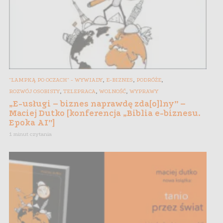
,
,
,
"LAMPKĄ PO OCZACH" - WYWIADY
E-BIZNES
PODRÓŻE
,
,
,
ROZWÓJ OSOBISTY
TELEPRACA
WOLNOŚĆ
WYPRAWY
„E-usługi – biznes naprawdę zda[o]lny” –
Maciej Dutko [konferencja „Biblia e-biznesu.
Epoka AI”]
1 minut czytania