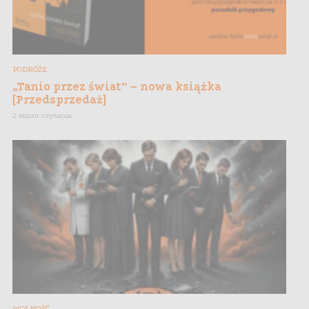
PODRÓŻE
„Tanio przez świat” – nowa książka
[Przedsprzedaż]
2 minut czytania
WOLNOŚĆ