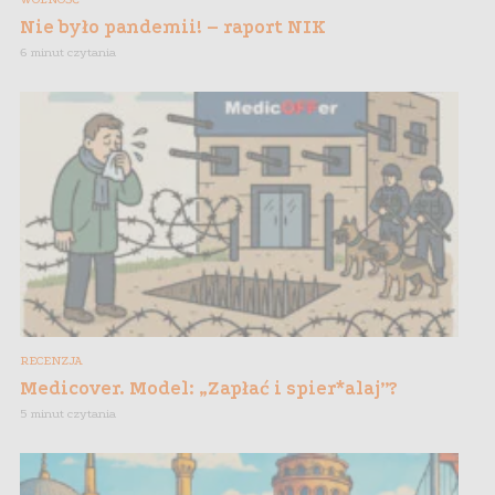
Nie było pandemii! – raport NIK
6 minut czytania
RECENZJA
Medicover. Model: „Zapłać i spier*alaj”?
5 minut czytania