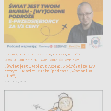
,
,
,
"LAMPKĄ PO OCZACH" - WYWIADY
E-BIZNES
PODRÓŻE
,
,
,
ROZWÓJ OSOBISTY
TELEPRACA
WOLNOŚĆ
WYPRAWY
„Świat jest Twoim biurem. Podróżuj za 1/3
ceny” – Maciej Dutko [podcast „Złapani w
sieć”]
2 minut czytania