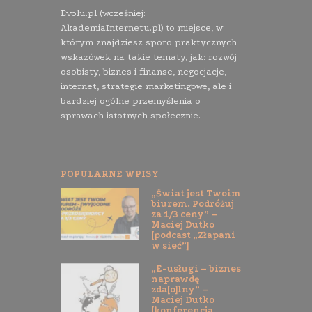
Evolu.pl (wcześniej:
AkademiaInternetu.pl) to miejsce, w
którym znajdziesz sporo praktycznych
wskazówek na takie tematy, jak: rozwój
osobisty, biznes i finanse, negocjacje,
internet, strategie marketingowe, ale i
bardziej ogólne przemyślenia o
sprawach istotnych społecznie.
POPULARNE WPISY
„Świat jest Twoim
biurem. Podróżuj
za 1/3 ceny” –
Maciej Dutko
[podcast „Złapani
w sieć”]
„E-usługi – biznes
naprawdę
zda[o]lny” –
Maciej Dutko
[konferencja