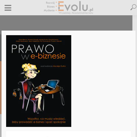
Prawo w e-biznesie – okładka
23 grudnia 2014
Dodaj komentarz
Maciej Dutko
1 minut czytania
DODAJ
KOMENTARZ