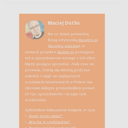
Maciej Dutko
Na co dzień prowadzę
firmę edytorską
Korekto.pl
(korekta tekstów)
, w
ramach projektu
Audite.pl
pomagam
też e-sprzedawcom usunąć z ich ofert
błędy psujące sprzedaż. Jeśli czas mi
pozwala, dzielę się wiedzą podczas
szkoleń i zajęć na najlepszych
uczelniach biznesowych w Polsce (na
zlecenie Allegro przeszkoliłem ponad
10 tys. sprzedawców i drugie tyle
studentów).
Spłodziłem kilkanaście książek, w tym:
•
„Tanio przez świat”
,
•
„Mucha w czekoladzie”
,
•
„Targuj się! Zen negocjacji”
,