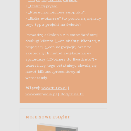
•
„Efekt tygrysa”
,
•
„Nieruchomościowe seppuku”
,
•
„Biblia e-biznesu”
(to ponoć największy
tego typu projekt na świecie).
Prowadzę szkolenia z niestandardowej
obsługi klienta („Zen obsługi klienta”), z
negocjacji („Zen negocjacji”) oraz ze
skutecznych metod zwiększania e-
sprzedaży (
„E-biznes do Kwadratu”
) -
uczestnicy tego ostatniego chwalą się
nawet kilkusetprocentowymi
wzrostami;).
Więcej:
www.dutko.pl
|
www.wikipedia.pl
|
Dołącz na FB
MOJE NOWE KSIĄŻKI: