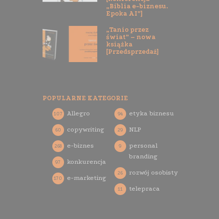
„Biblia e-biznesu.
Epoka AI”]
„Tanio przez
świat” – nowa
książka
[Przedsprzedaż]
POPULARNE KATEGORIE
Allegro
etyka biznesu
107
94
copywriting
NLP
60
29
e-biznes
personal
268
9
branding
konkurencja
97
rozwój osobisty
26
e-marketing
170
telepraca
11