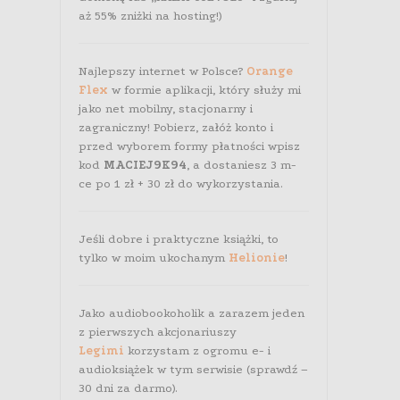
aż 55% zniżki na hosting!)
Najlepszy internet w Polsce?
Orange
Flex
w formie aplikacji, który służy mi
jako net mobilny, stacjonarny i
zagraniczny! Pobierz, załóż konto i
przed wyborem formy płatności wpisz
kod
MACIEJ9K94
, a dostaniesz 3 m-
ce po 1 zł + 30 zł do wykorzystania.
Jeśli dobre i praktyczne książki, to
tylko w moim ukochanym
Helionie
!
Jako audiobookoholik a zarazem jeden
z pierwszych akcjonariuszy
Legimi
korzystam z ogromu e- i
audioksiążek w tym serwisie (sprawdź –
30 dni za darmo).