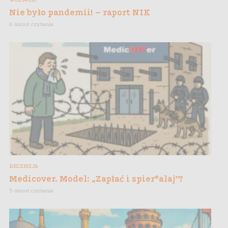
Nie było pandemii! – raport NIK
6 minut czytania
RECENZJA
Medicover. Model: „Zapłać i spier*alaj”?
5 minut czytania