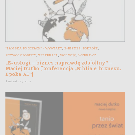
,
,
,
"LAMPKĄ PO OCZACH" - WYWIADY
E-BIZNES
PODRÓŻE
,
,
,
ROZWÓJ OSOBISTY
TELEPRACA
WOLNOŚĆ
WYPRAWY
„E-usługi – biznes naprawdę zda[o]lny” –
Maciej Dutko [konferencja „Biblia e-biznesu.
Epoka AI”]
1 minut czytania