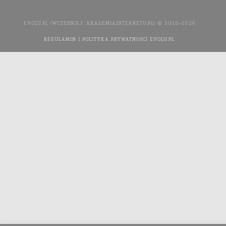
EVOLU.PL (WCZEŚNIEJ: AKADEMIAINTERNETU.PL) © 2010-2026
REGULAMIN I POLITYKA PRYWATNOŚCI EVOLU.PL
WYKONANIE
STRONY INTERNETOWEJ: AGENCJA INTERAKTYWNA MEDIA
YOU NEED