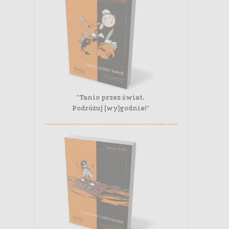
"Tanio przez świat.
Podróżuj [wy]godnie!"