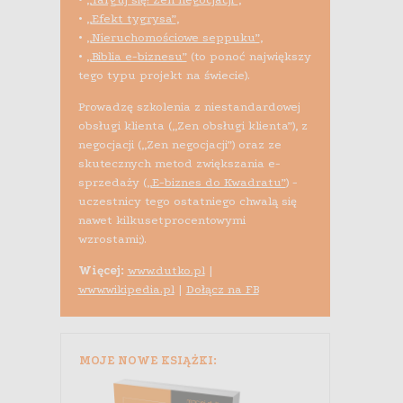
•
„Efekt tygrysa”
,
•
„Nieruchomościowe seppuku”
,
•
„Biblia e-biznesu”
(to ponoć największy
tego typu projekt na świecie).
Prowadzę szkolenia z niestandardowej
obsługi klienta („Zen obsługi klienta”), z
negocjacji („Zen negocjacji”) oraz ze
skutecznych metod zwiększania e-
sprzedaży (
„E-biznes do Kwadratu”
) -
uczestnicy tego ostatniego chwalą się
nawet kilkusetprocentowymi
wzrostami;).
Więcej:
www.dutko.pl
|
www.wikipedia.pl
|
Dołącz na FB
MOJE NOWE KSIĄŻKI: