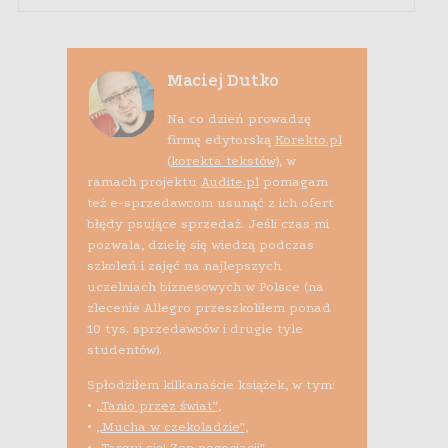
Maciej Dutko
Na co dzień prowadzę
firmę edytorską
Korekto.pl
(korekta tekstów)
, w
ramach projektu
Audite.pl
pomagam
też e-sprzedawcom usunąć z ich ofert
błędy psujące sprzedaż. Jeśli czas mi
pozwala, dzielę się wiedzą podczas
szkoleń i zajęć na najlepszych
uczelniach biznesowych w Polsce (na
zlecenie Allegro przeszkoliłem ponad
10 tys. sprzedawców i drugie tyle
studentów).
Spłodziłem kilkanaście książek, w tym:
•
„Tanio przez świat”
,
•
„Mucha w czekoladzie”
,
•
„Targuj się! Zen negocjacji”
,