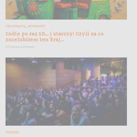
,
TELEPRACA
WYPRAWY
Indie po raz 10… i starczy! Czyli za co
znielubiłem ten kraj…
20 minut czytania
OGÓLNE