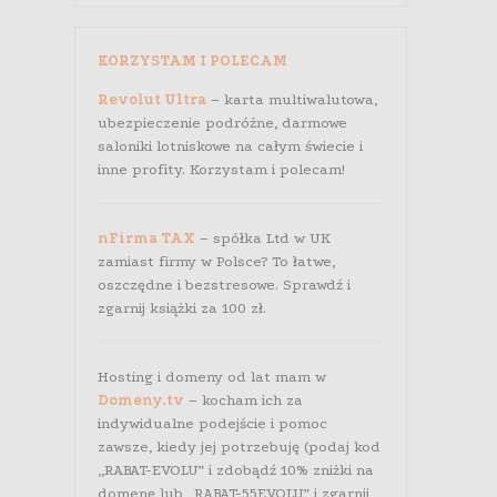
KORZYSTAM I POLECAM
Revolut Ultra
– karta multiwalutowa,
ubezpieczenie podróżne, darmowe
saloniki lotniskowe na całym świecie i
inne profity. Korzystam i polecam!
nFirma TAX
– spółka Ltd w UK
zamiast firmy w Polsce? To łatwe,
oszczędne i bezstresowe. Sprawdź i
zgarnij książki za 100 zł.
Hosting i domeny od lat mam w
Domeny.tv
– kocham ich za
indywidualne podejście i pomoc
zawsze, kiedy jej potrzebuję (podaj kod
„RABAT-EVOLU” i zdobądź 10% zniżki na
domenę lub „RABAT-55EVOLU” i zgarnij