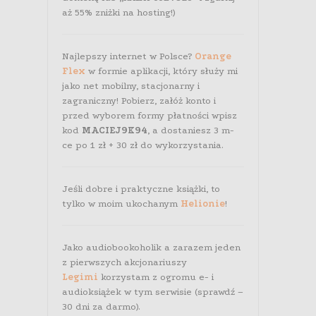
aż 55% zniżki na hosting!)
Najlepszy internet w Polsce?
Orange
Flex
w formie aplikacji, który służy mi
jako net mobilny, stacjonarny i
zagraniczny! Pobierz, załóż konto i
przed wyborem formy płatności wpisz
kod
MACIEJ9K94
, a dostaniesz 3 m-
ce po 1 zł + 30 zł do wykorzystania.
Jeśli dobre i praktyczne książki, to
tylko w moim ukochanym
Helionie
!
Jako audiobookoholik a zarazem jeden
z pierwszych akcjonariuszy
Legimi
korzystam z ogromu e- i
audioksiążek w tym serwisie (sprawdź –
30 dni za darmo).