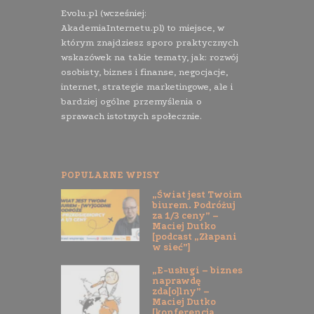
Evolu.pl (wcześniej:
AkademiaInternetu.pl) to miejsce, w
którym znajdziesz sporo praktycznych
wskazówek na takie tematy, jak: rozwój
osobisty, biznes i finanse, negocjacje,
internet, strategie marketingowe, ale i
bardziej ogólne przemyślenia o
sprawach istotnych społecznie.
POPULARNE WPISY
„Świat jest Twoim
biurem. Podróżuj
za 1/3 ceny” –
Maciej Dutko
[podcast „Złapani
w sieć”]
„E-usługi – biznes
naprawdę
zda[o]lny” –
Maciej Dutko
[konferencja