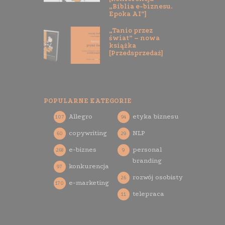
„Biblia e-biznesu.
Epoka AI”]
„Tanio przez
świat” – nowa
książka
[Przedsprzedaż]
POPULARNE KATEGORIE
Allegro
etyka biznesu
107
94
copywriting
NLP
60
29
e-biznes
personal
268
9
branding
konkurencja
97
rozwój osobisty
26
e-marketing
170
telepraca
11