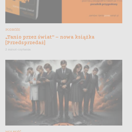
PODRÓŻE
„Tanio przez świat” – nowa książka
[Przedsprzedaż]
2 minut czytania
WOLNOŚĆ