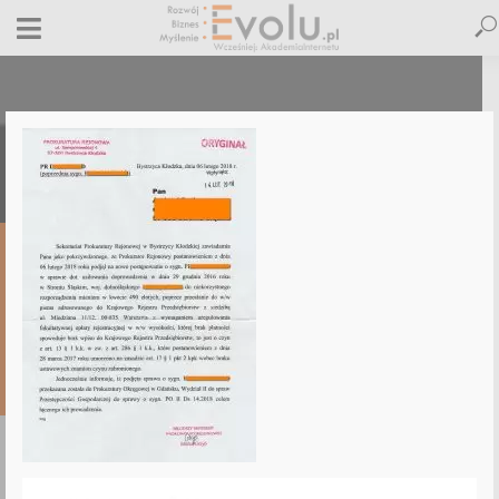
prokuratura-akademia-internetu
3 kwietnia 2018
Dodaj komentarz
Maciej Dutko
1 minut czytania
DODAJ
KOMENTARZ