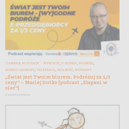
,
,
,
"LAMPKĄ PO OCZACH" - WYWIADY
E-BIZNES
PODRÓŻE
,
,
,
ROZWÓJ OSOBISTY
TELEPRACA
WOLNOŚĆ
WYPRAWY
„Świat jest Twoim biurem. Podróżuj za 1/3
ceny” – Maciej Dutko [podcast „Złapani w
sieć”]
2 minut czytania