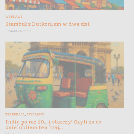
WYPRAWY
Stambuł z Dutkoniem w dwa dni
8 minut czytania
,
TELEPRACA
WYPRAWY
Indie po raz 10… i starczy! Czyli za co
znielubiłem ten kraj…