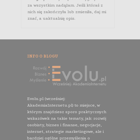
za wszystkim nadążam. Jeśli któraś z
nich się zakończyła lub zmieniła, daj mi
znać, a uaktualnię opis.
INFO O BLOGU
Evolu.pl (wcześniej:
AkademiaInternetu.pl) to miejsce, w
którym znajdziesz sporo praktycznych
wskazówek na takie tematy, jak: rozwój
osobisty, biznes i finanse, negocjacje,
internet, strategie marketingowe, ale i
bardziej ogólne przemyślenia o