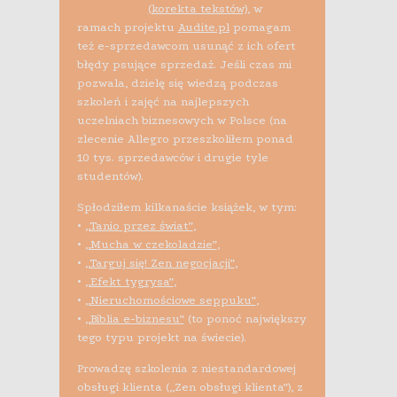
(korekta tekstów)
, w
ramach projektu
Audite.pl
pomagam
też e-sprzedawcom usunąć z ich ofert
błędy psujące sprzedaż. Jeśli czas mi
pozwala, dzielę się wiedzą podczas
szkoleń i zajęć na najlepszych
uczelniach biznesowych w Polsce (na
zlecenie Allegro przeszkoliłem ponad
10 tys. sprzedawców i drugie tyle
studentów).
Spłodziłem kilkanaście książek, w tym:
•
„Tanio przez świat”
,
•
„Mucha w czekoladzie”
,
•
„Targuj się! Zen negocjacji”
,
•
„Efekt tygrysa”
,
•
„Nieruchomościowe seppuku”
,
•
„Biblia e-biznesu”
(to ponoć największy
tego typu projekt na świecie).
Prowadzę szkolenia z niestandardowej
obsługi klienta („Zen obsługi klienta”), z