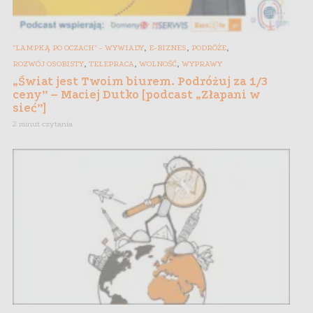
,
,
,
"LAMPKĄ PO OCZACH" - WYWIADY
E-BIZNES
PODRÓŻE
,
,
,
ROZWÓJ OSOBISTY
TELEPRACA
WOLNOŚĆ
WYPRAWY
„Świat jest Twoim biurem. Podróżuj za 1/3
ceny” – Maciej Dutko [podcast „Złapani w
sieć”]
2 minut czytania