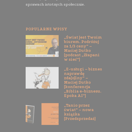
sprawach istotnych społecznie.
POPULARNE WPISY
„Świat jest Twoim
biurem. Podróżuj
za 1/3 ceny” –
Maciej Dutko
[podcast „Złapani
w sieć”]
„E-usługi – biznes
naprawdę
zda[o]lny” –
Maciej Dutko
[konferencja
„Biblia e-biznesu.
Epoka AI”]
„Tanio przez
świat” – nowa
książka
[Przedsprzedaż]