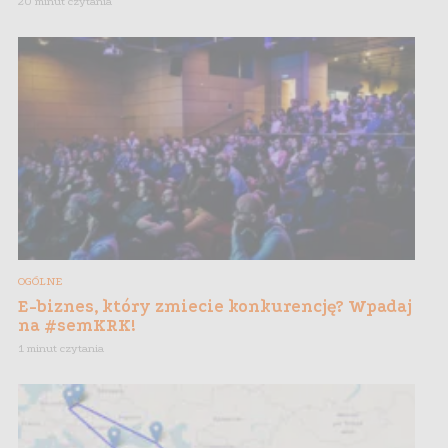
20 minut czytania
OGÓLNE
E-biznes, który zmiecie konkurencję? Wpadaj
na #semKRK!
1 minut czytania