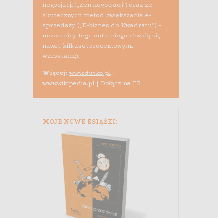
negocjacji („Zen negocjacji”) oraz ze
skutecznych metod zwiększania e-
sprzedaży (
„E-biznes do Kwadratu”
) -
uczestnicy tego ostatniego chwalą się
nawet kilkusetprocentowymi
wzrostami;).
Więcej:
www.dutko.pl
|
www.wikipedia.pl
|
Dołącz na FB
MOJE NOWE KSIĄŻKI: