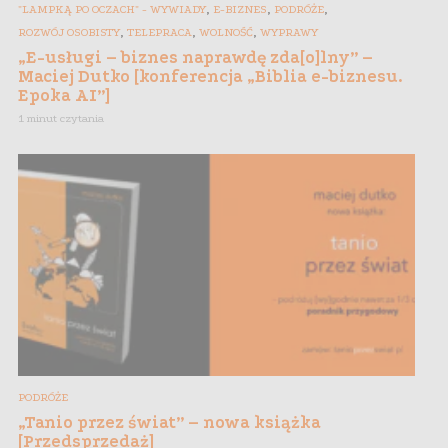
,
,
,
"LAMPKĄ PO OCZACH" - WYWIADY
E-BIZNES
PODRÓŻE
,
,
,
ROZWÓJ OSOBISTY
TELEPRACA
WOLNOŚĆ
WYPRAWY
„E-usługi – biznes naprawdę zda[o]lny” –
Maciej Dutko [konferencja „Biblia e-biznesu.
Epoka AI”]
1 minut czytania
PODRÓŻE
„Tanio przez świat” – nowa książka
[Przedsprzedaż]