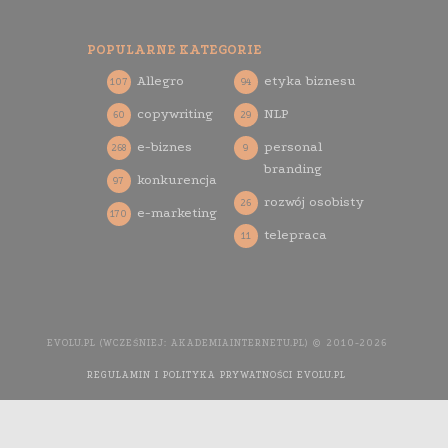
POPULARNE KATEGORIE
Allegro
etyka biznesu
107
94
copywriting
NLP
60
29
e-biznes
personal
268
9
branding
konkurencja
97
rozwój osobisty
26
e-marketing
170
telepraca
11
EVOLU.PL (WCZEŚNIEJ: AKADEMIAINTERNETU.PL) © 2010-2026
REGULAMIN I POLITYKA PRYWATNOŚCI EVOLU.PL
WYKONANIE
STRONY INTERNETOWEJ: AGENCJA INTERAKTYWNA MEDIA