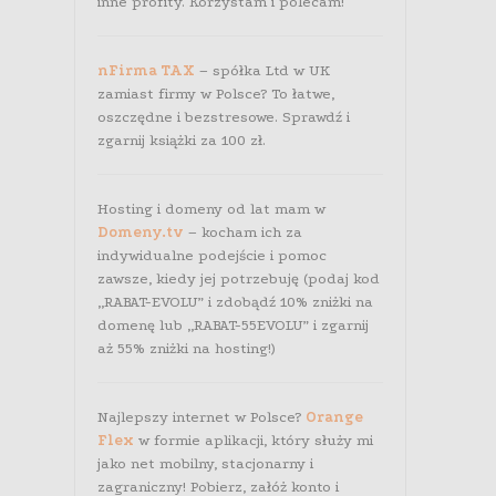
inne profity. Korzystam i polecam!
nFirma TAX
– spółka Ltd w UK
zamiast firmy w Polsce? To łatwe,
oszczędne i bezstresowe. Sprawdź i
zgarnij książki za 100 zł.
Hosting i domeny od lat mam w
Domeny.tv
– kocham ich za
indywidualne podejście i pomoc
zawsze, kiedy jej potrzebuję (podaj kod
„RABAT-EVOLU” i zdobądź 10% zniżki na
domenę lub „RABAT-55EVOLU” i zgarnij
aż 55% zniżki na hosting!)
Najlepszy internet w Polsce?
Orange
Flex
w formie aplikacji, który służy mi
jako net mobilny, stacjonarny i
zagraniczny! Pobierz, załóż konto i