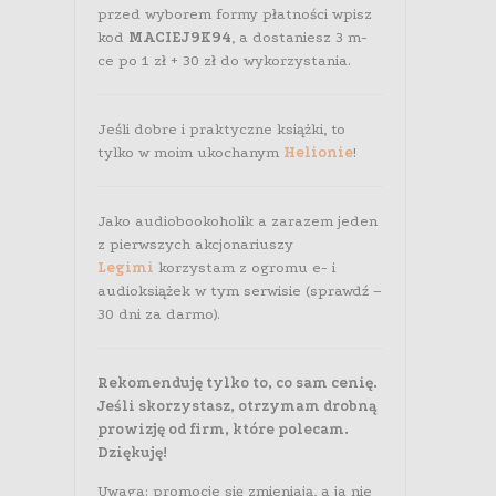
przed wyborem formy płatności wpisz
kod
MACIEJ9K94
, a dostaniesz 3 m-
ce po 1 zł + 30 zł do wykorzystania.
Jeśli dobre i praktyczne książki, to
tylko w moim ukochanym
Helionie
!
Jako audiobookoholik a zarazem jeden
z pierwszych akcjonariuszy
Legimi
korzystam z ogromu e- i
audioksiążek w tym serwisie (sprawdź –
30 dni za darmo).
Rekomenduję tylko to, co sam cenię.
Jeśli skorzystasz, otrzymam drobną
prowizję od firm, które polecam.
Dziękuję!
Uwaga: promocje się zmieniają, a ja nie