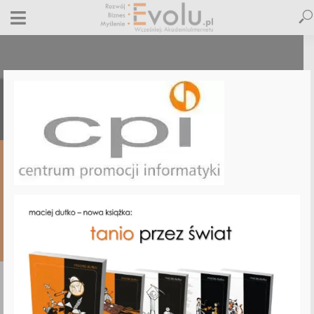
cpi-akademia-internetu
19 września 2018
Dodaj komentarz
Maciej Dutko
1 minut czytania
DODAJ
KOMENTARZ