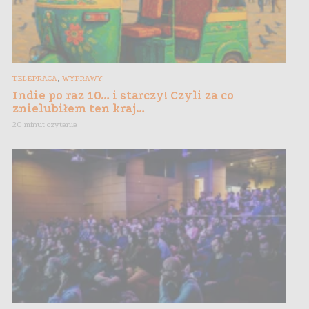
,
TELEPRACA
WYPRAWY
Indie po raz 10… i starczy! Czyli za co
znielubiłem ten kraj…
20 minut czytania