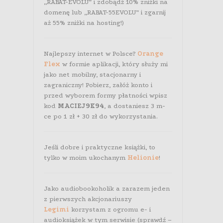
„RABAT-EVOLU” i zdobądź 10% zniżki na
domenę lub „RABAT-55EVOLU” i zgarnij
aż 55% zniżki na hosting!)
Najlepszy internet w Polsce?
Orange
Flex
w formie aplikacji, który służy mi
jako net mobilny, stacjonarny i
zagraniczny! Pobierz, załóż konto i
przed wyborem formy płatności wpisz
kod
MACIEJ9K94
, a dostaniesz 3 m-
ce po 1 zł + 30 zł do wykorzystania.
Jeśli dobre i praktyczne książki, to
tylko w moim ukochanym
Helionie
!
Jako audiobookoholik a zarazem jeden
z pierwszych akcjonariuszy
Legimi
korzystam z ogromu e- i
audioksiążek w tym serwisie (sprawdź –