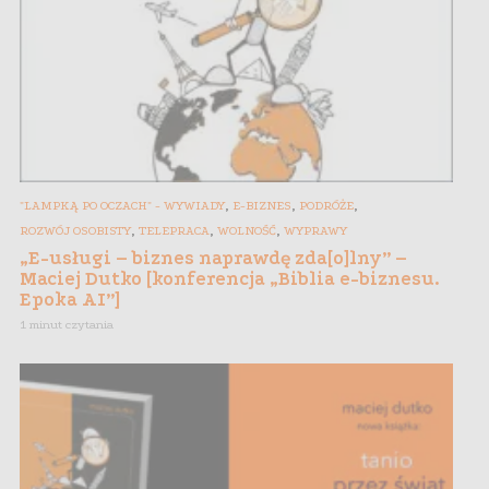
,
,
,
"LAMPKĄ PO OCZACH" - WYWIADY
E-BIZNES
PODRÓŻE
,
,
,
ROZWÓJ OSOBISTY
TELEPRACA
WOLNOŚĆ
WYPRAWY
„E-usługi – biznes naprawdę zda[o]lny” –
Maciej Dutko [konferencja „Biblia e-biznesu.
Epoka AI”]
1 minut czytania