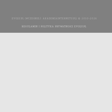
EVOLU.PL (WCZEŚNIEJ: AKADEMIAINTERNETU.PL) © 2010-2026
REGULAMIN I POLITYKA PRYWATNOŚCI EVOLU.PL
WYKONANIE
STRONY INTERNETOWEJ: AGENCJA INTERAKTYWNA MEDIA
YOU NEED