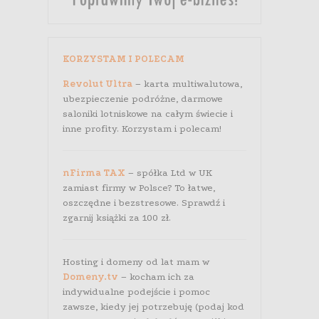
KORZYSTAM I POLECAM
Revolut Ultra
– karta multiwalutowa,
ubezpieczenie podróżne, darmowe
saloniki lotniskowe na całym świecie i
inne profity. Korzystam i polecam!
nFirma TAX
– spółka Ltd w UK
zamiast firmy w Polsce? To łatwe,
oszczędne i bezstresowe. Sprawdź i
zgarnij książki za 100 zł.
Hosting i domeny od lat mam w
Domeny.tv
– kocham ich za
indywidualne podejście i pomoc
zawsze, kiedy jej potrzebuję (podaj kod