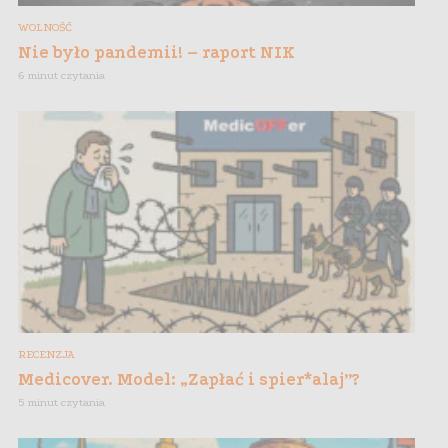
WOLNOŚĆ
Nie było pandemii! – raport NIK
6 minut czytania
RECENZJA
Medicover. Model: „Zapłać i spier*alaj”?
5 minut czytania