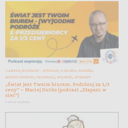
,
,
,
"LAMPKĄ PO OCZACH" - WYWIADY
E-BIZNES
PODRÓŻE
,
,
,
ROZWÓJ OSOBISTY
TELEPRACA
WOLNOŚĆ
WYPRAWY
„Świat jest Twoim biurem. Podróżuj za 1/3
ceny” – Maciej Dutko [podcast „Złapani w
sieć”]
2 minut czytania