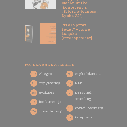
Maciej Dutko
[konferencja
„Biblia e-biznesu.
Epoka AI”]
„Tanio przez
świat” – nowa
książka
[Przedsprzedaż]
POPULARNE KATEGORIE
Allegro
etyka biznesu
107
94
copywriting
NLP
60
29
e-biznes
personal
268
9
branding
konkurencja
97
rozwój osobisty
26
e-marketing
170
telepraca
11