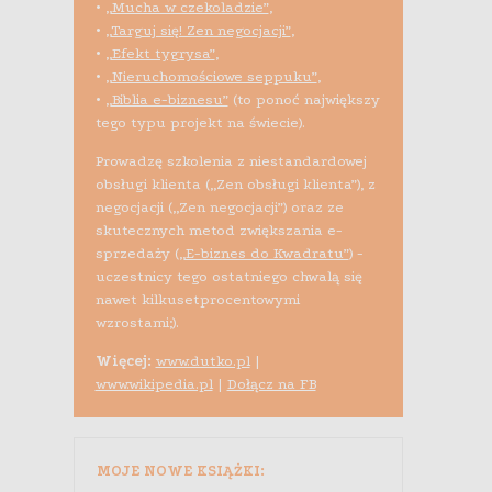
•
„Mucha w czekoladzie”
,
•
„Targuj się! Zen negocjacji”
,
•
„Efekt tygrysa”
,
•
„Nieruchomościowe seppuku”
,
•
„Biblia e-biznesu”
(to ponoć największy
tego typu projekt na świecie).
Prowadzę szkolenia z niestandardowej
obsługi klienta („Zen obsługi klienta”), z
negocjacji („Zen negocjacji”) oraz ze
skutecznych metod zwiększania e-
sprzedaży (
„E-biznes do Kwadratu”
) -
uczestnicy tego ostatniego chwalą się
nawet kilkusetprocentowymi
wzrostami;).
Więcej:
www.dutko.pl
|
www.wikipedia.pl
|
Dołącz na FB
MOJE NOWE KSIĄŻKI: