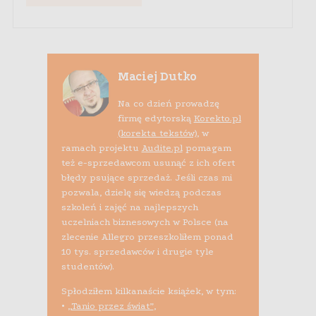
Maciej Dutko
Na co dzień prowadzę
firmę edytorską
Korekto.pl
(korekta tekstów)
, w
ramach projektu
Audite.pl
pomagam
też e-sprzedawcom usunąć z ich ofert
błędy psujące sprzedaż. Jeśli czas mi
pozwala, dzielę się wiedzą podczas
szkoleń i zajęć na najlepszych
uczelniach biznesowych w Polsce (na
zlecenie Allegro przeszkoliłem ponad
10 tys. sprzedawców i drugie tyle
studentów).
Spłodziłem kilkanaście książek, w tym:
•
„Tanio przez świat”
,