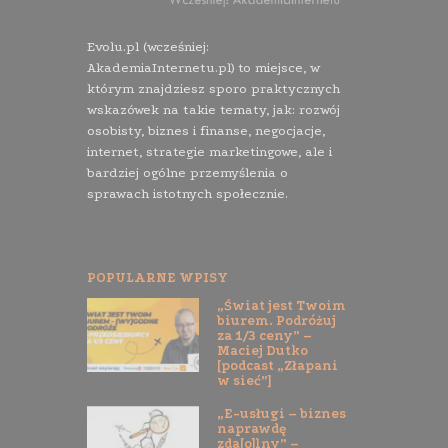
Evolu.pl (wcześniej:
AkademiaInternetu.pl) to miejsce, w
którym znajdziesz sporo praktycznych
wskazówek na takie tematy, jak: rozwój
osobisty, biznes i finanse, negocjacje,
internet, strategie marketingowe, ale i
bardziej ogólne przemyślenia o
sprawach istotnych społecznie.
POPULARNE WPISY
„Świat jest Twoim
biurem. Podróżuj
za 1/3 ceny” –
Maciej Dutko
[podcast „Złapani
w sieć”]
„E-usługi – biznes
naprawdę
zda[o]lny” –