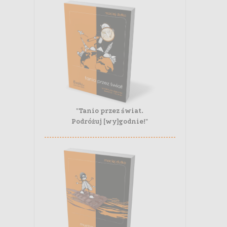
"Tanio przez świat.
Podróżuj [wy]godnie!"