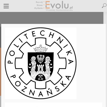
politechnika-poznanska-akademia-
internetu
19 września 2018
Dodaj komentarz
Maciej Dutko
1 minut czytania
DODAJ
KOMENTARZ