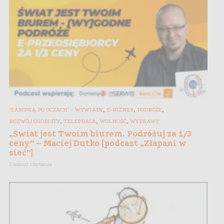
,
,
,
"LAMPKĄ PO OCZACH" - WYWIADY
E-BIZNES
PODRÓŻE
,
,
,
ROZWÓJ OSOBISTY
TELEPRACA
WOLNOŚĆ
WYPRAWY
„Świat jest Twoim biurem. Podróżuj za 1/3
ceny” – Maciej Dutko [podcast „Złapani w
sieć”]
2 minut czytania