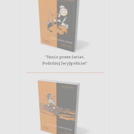
"Tanio przez świat.
Podróżuj [wy]godnie!"