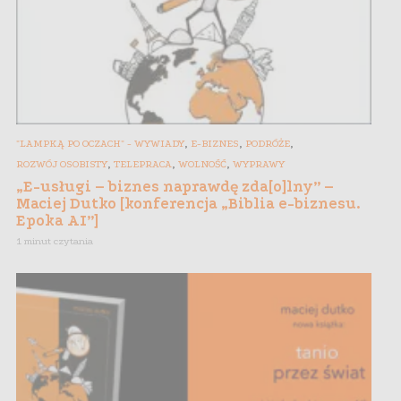
,
,
,
"LAMPKĄ PO OCZACH" - WYWIADY
E-BIZNES
PODRÓŻE
,
,
,
ROZWÓJ OSOBISTY
TELEPRACA
WOLNOŚĆ
WYPRAWY
„E-usługi – biznes naprawdę zda[o]lny” –
Maciej Dutko [konferencja „Biblia e-biznesu.
Epoka AI”]
1 minut czytania