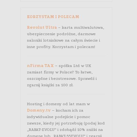
KORZYSTAM I POLECAM
Revolut Ultra
– karta multiwalutowa,
ubezpieczenie podróżne, darmowe
saloniki lotniskowe na całym świecie i
inne profity. Korzystam i polecam!
nFirma TAX
– spółka Ltd w UK
zamiast firmy w Polsce? To łatwe,
oszczędne i bezstresowe. Sprawdź i
zgarnij książki za 100 zł.
Hosting i domeny od lat mam w
Domeny.tv
– kocham ich za
indywidualne podejście i pomoc
zawsze, kiedy jej potrzebuję (podaj kod
„RABAT-EVOLU” i zdobądź 10% zniżki na
domenę lub „RABAT-55EVOLU” i zgarnij