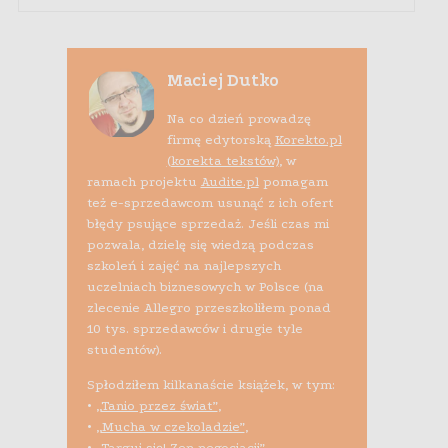
Maciej Dutko
Na co dzień prowadzę
firmę edytorską
Korekto.pl
(korekta tekstów)
, w
ramach projektu
Audite.pl
pomagam
też e-sprzedawcom usunąć z ich ofert
błędy psujące sprzedaż. Jeśli czas mi
pozwala, dzielę się wiedzą podczas
szkoleń i zajęć na najlepszych
uczelniach biznesowych w Polsce (na
zlecenie Allegro przeszkoliłem ponad
10 tys. sprzedawców i drugie tyle
studentów).
Spłodziłem kilkanaście książek, w tym:
•
„Tanio przez świat”
,
•
„Mucha w czekoladzie”
,
•
„Targuj się! Zen negocjacji”
,