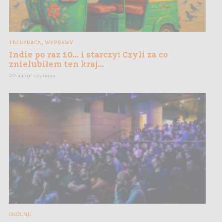
,
TELEPRACA
WYPRAWY
Indie po raz 10… i starczy! Czyli za co
znielubiłem ten kraj…
20 minut czytania
OGÓLNE