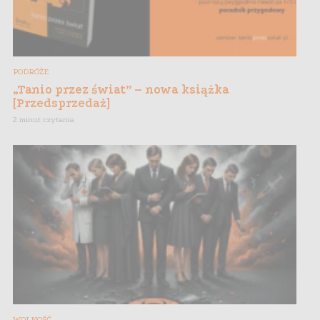
PODRÓŻE
„Tanio przez świat” – nowa książka
[Przedsprzedaż]
2 minut czytania
WOLNOŚĆ