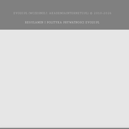
EVOLU.PL (WCZEŚNIEJ: AKADEMIAINTERNETU.PL) © 2010-2026
REGULAMIN I POLITYKA PRYWATNOŚCI EVOLU.PL
WYKONANIE
STRONY INTERNETOWEJ: AGENCJA INTERAKTYWNA MEDIA
YOU NEED