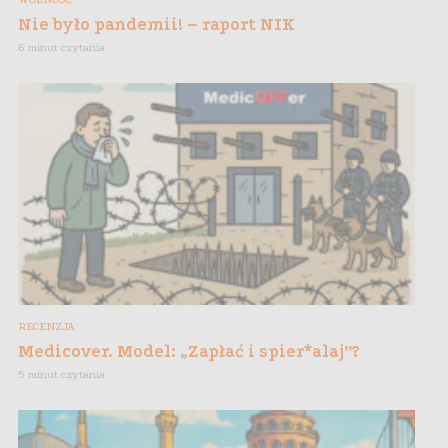
Nie było pandemii! – raport NIK
6 minut czytania
RECENZJA
Medicover. Model: „Zapłać i spier*alaj”?
5 minut czytania