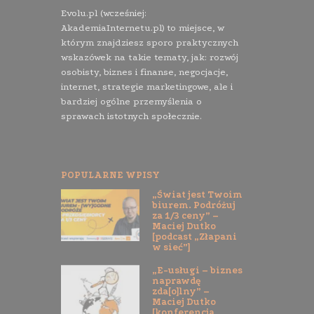
Evolu.pl (wcześniej:
AkademiaInternetu.pl) to miejsce, w
którym znajdziesz sporo praktycznych
wskazówek na takie tematy, jak: rozwój
osobisty, biznes i finanse, negocjacje,
internet, strategie marketingowe, ale i
bardziej ogólne przemyślenia o
sprawach istotnych społecznie.
POPULARNE WPISY
„Świat jest Twoim
biurem. Podróżuj
za 1/3 ceny” –
Maciej Dutko
[podcast „Złapani
w sieć”]
„E-usługi – biznes
naprawdę
zda[o]lny” –
Maciej Dutko
[konferencja