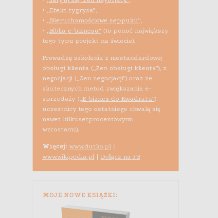
•
„Efekt tygrysa”
,
•
„Nieruchomościowe seppuku”
,
•
„Biblia e-biznesu”
(to ponoć największy
tego typu projekt na świecie).
Prowadzę szkolenia z niestandardowej
obsługi klienta („Zen obsługi klienta”), z
negocjacji („Zen negocjacji”) oraz ze
skutecznych metod zwiększania e-
sprzedaży (
„E-biznes do Kwadratu”
) -
uczestnicy tego ostatniego chwalą się
nawet kilkusetprocentowymi
wzrostami;).
Więcej:
www.dutko.pl
|
www.wikipedia.pl
|
Dołącz na FB
MOJE NOWE KSIĄŻKI: