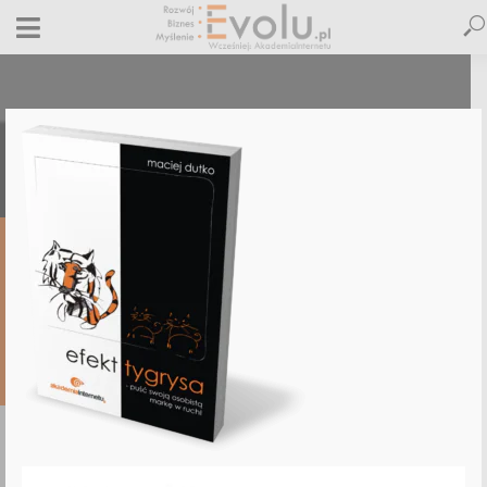
efekttygrysa-book
1 czerwca 2026
Dodaj komentarz
Maciej Dutko
1 minut czytania
DODAJ
KOMENTARZ