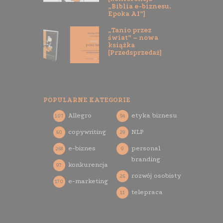
„Biblia e-biznesu.
Epoka AI”]
„Tanio przez
świat” – nowa
książka
[Przedsprzedaż]
POPULARNE KATEGORIE
Allegro
etyka biznesu
107
94
copywriting
NLP
60
29
e-biznes
personal
268
9
branding
konkurencja
97
rozwój osobisty
26
e-marketing
170
telepraca
11