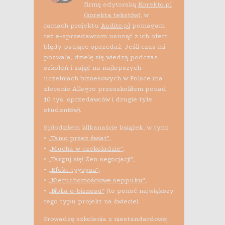
firmę edytorską
Korekto.pl
(korekta tekstów)
, w
ramach projektu
Audite.pl
pomagam
też e-sprzedawcom usunąć z ich ofert
błędy psujące sprzedaż. Jeśli czas mi
pozwala, dzielę się wiedzą podczas
szkoleń i zajęć na najlepszych
uczelniach biznesowych w Polsce (na
zlecenie Allegro przeszkoliłem ponad
10 tys. sprzedawców i drugie tyle
studentów).
Spłodziłem kilkanaście książek, w tym:
•
„Tanio przez świat”
,
•
„Mucha w czekoladzie”
,
•
„Targuj się! Zen negocjacji”
,
•
„Efekt tygrysa”
,
•
„Nieruchomościowe seppuku”
,
•
„Biblia e-biznesu”
(to ponoć największy
tego typu projekt na świecie).
Prowadzę szkolenia z niestandardowej