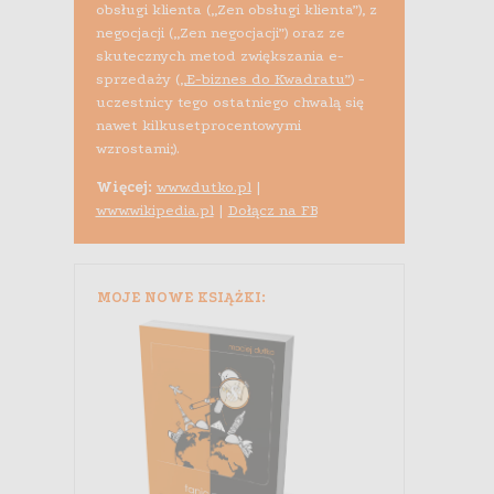
obsługi klienta („Zen obsługi klienta”), z
negocjacji („Zen negocjacji”) oraz ze
skutecznych metod zwiększania e-
sprzedaży (
„E-biznes do Kwadratu”
) -
uczestnicy tego ostatniego chwalą się
nawet kilkusetprocentowymi
wzrostami;).
Więcej:
www.dutko.pl
|
www.wikipedia.pl
|
Dołącz na FB
MOJE NOWE KSIĄŻKI: