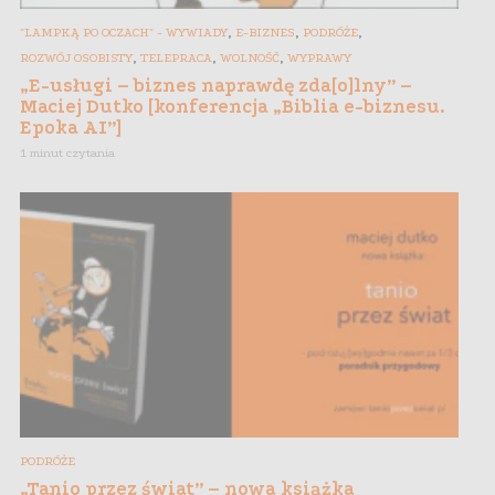
,
,
,
"LAMPKĄ PO OCZACH" - WYWIADY
E-BIZNES
PODRÓŻE
,
,
,
ROZWÓJ OSOBISTY
TELEPRACA
WOLNOŚĆ
WYPRAWY
„E-usługi – biznes naprawdę zda[o]lny” –
Maciej Dutko [konferencja „Biblia e-biznesu.
Epoka AI”]
1 minut czytania
PODRÓŻE
„Tanio przez świat” – nowa książka