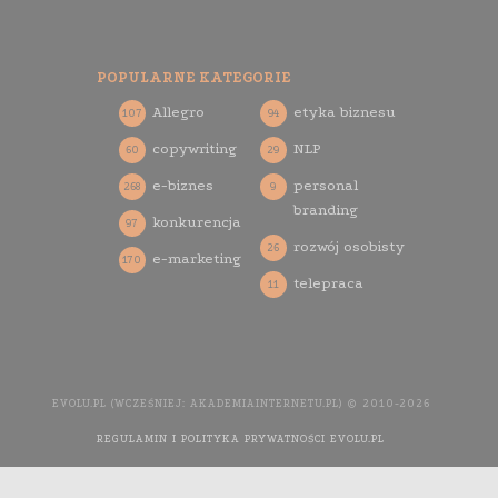
POPULARNE KATEGORIE
Allegro
etyka biznesu
107
94
copywriting
NLP
60
29
e-biznes
personal
268
9
branding
konkurencja
97
rozwój osobisty
26
e-marketing
170
telepraca
11
EVOLU.PL (WCZEŚNIEJ: AKADEMIAINTERNETU.PL) © 2010-2026
REGULAMIN I POLITYKA PRYWATNOŚCI EVOLU.PL