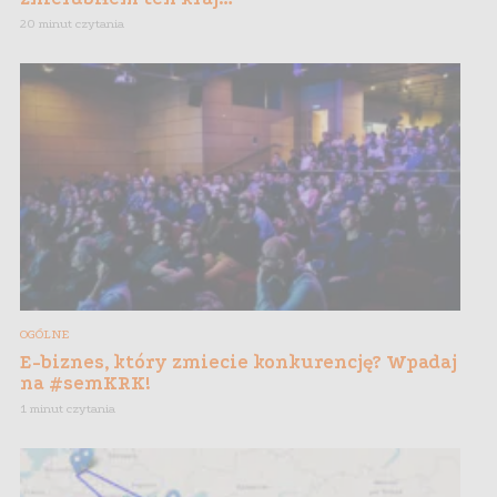
20 minut czytania
OGÓLNE
E-biznes, który zmiecie konkurencję? Wpadaj
na #semKRK!
1 minut czytania