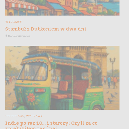
WYPRAWY
Stambuł z Dutkoniem w dwa dni
8 minut czytania
,
TELEPRACA
WYPRAWY
Indie po raz 10… i starczy! Czyli za co
znielubiłem ten kraj…