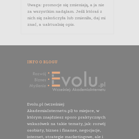
Uwaga: promocje się zmieniają, a ja nie
za wszystkim nadążam. Jeśli któraś z
nich się zakończyła lub zmieniła, daj mi
znać, a uaktualnię opis.
INFO O BLOGU
Evolu.pl (wcześniej:
AkademiaInternetu.pl) to miejsce, w
którym znajdziesz sporo praktycznych
wskazówek na takie tematy, jak: rozwój
osobisty, biznes i finanse, negocjacje,
internet, strategie marketingowe, ale i