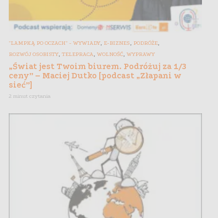
,
,
,
"LAMPKĄ PO OCZACH" - WYWIADY
E-BIZNES
PODRÓŻE
,
,
,
ROZWÓJ OSOBISTY
TELEPRACA
WOLNOŚĆ
WYPRAWY
„Świat jest Twoim biurem. Podróżuj za 1/3
ceny” – Maciej Dutko [podcast „Złapani w
sieć”]
2 minut czytania