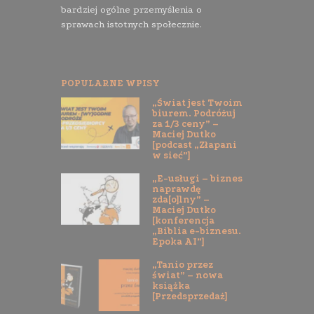
bardziej ogólne przemyślenia o
sprawach istotnych społecznie.
POPULARNE WPISY
„Świat jest Twoim
biurem. Podróżuj
za 1/3 ceny” –
Maciej Dutko
[podcast „Złapani
w sieć”]
„E-usługi – biznes
naprawdę
zda[o]lny” –
Maciej Dutko
[konferencja
„Biblia e-biznesu.
Epoka AI”]
„Tanio przez
świat” – nowa
książka
[Przedsprzedaż]