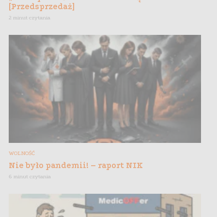
[Przedsprzedaż]
2 minut czytania
WOLNOŚĆ
Nie było pandemii! – raport NIK
6 minut czytania