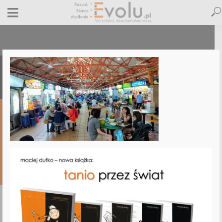
foof-court-singapoore
11 maja 2025
Dodaj komentarz
Maciej Dutko
1 minut czytania
DODAJ
KOMENTARZ