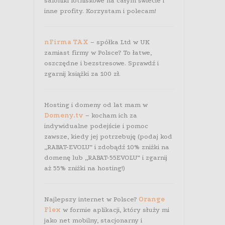
saloniki lotniskowe na całym świecie i
inne profity. Korzystam i polecam!
nFirma TAX
– spółka Ltd w UK
zamiast firmy w Polsce? To łatwe,
oszczędne i bezstresowe. Sprawdź i
zgarnij książki za 100 zł.
Hosting i domeny od lat mam w
Domeny.tv
– kocham ich za
indywidualne podejście i pomoc
zawsze, kiedy jej potrzebuję (podaj kod
„RABAT-EVOLU” i zdobądź 10% zniżki na
domenę lub „RABAT-55EVOLU” i zgarnij
aż 55% zniżki na hosting!)
Najlepszy internet w Polsce?
Orange
Flex
w formie aplikacji, który służy mi
jako net mobilny, stacjonarny i