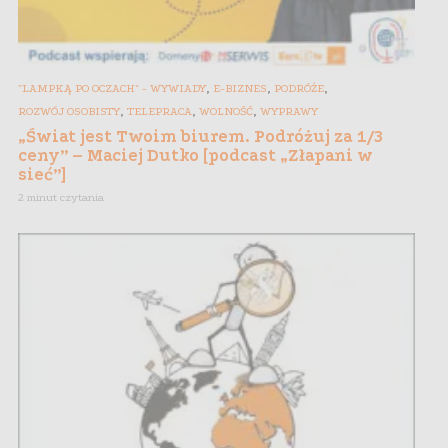
,
,
,
"LAMPKĄ PO OCZACH" - WYWIADY
E-BIZNES
PODRÓŻE
,
,
,
ROZWÓJ OSOBISTY
TELEPRACA
WOLNOŚĆ
WYPRAWY
„Świat jest Twoim biurem. Podróżuj za 1/3
ceny” – Maciej Dutko [podcast „Złapani w
sieć”]
2 minut czytania