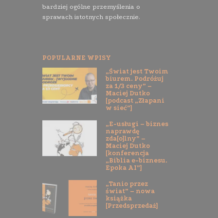
bardziej ogólne przemyślenia o
sprawach istotnych społecznie.
POPULARNE WPISY
„Świat jest Twoim
biurem. Podróżuj
za 1/3 ceny” –
Maciej Dutko
[podcast „Złapani
w sieć”]
„E-usługi – biznes
naprawdę
zda[o]lny” –
Maciej Dutko
[konferencja
„Biblia e-biznesu.
Epoka AI”]
„Tanio przez
świat” – nowa
książka
[Przedsprzedaż]