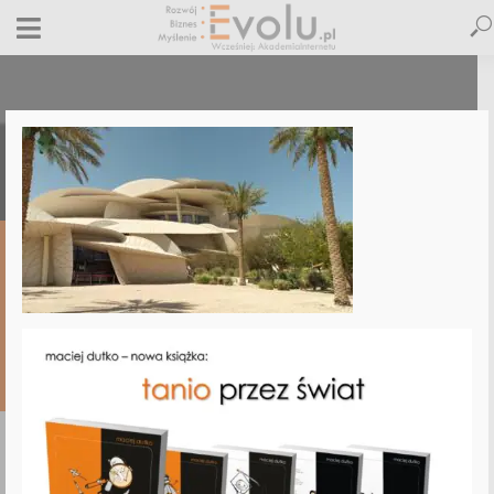
Qatar_Doha_Evolu_National_Museum_1
19 czerwca 2025
Dodaj komentarz
Maciej Dutko
1 minut czytania
DODAJ
KOMENTARZ