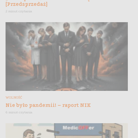
[Przedsprzedaż]
2 minut czytania
WOLNOŚĆ
Nie było pandemii! – raport NIK
6 minut czytania