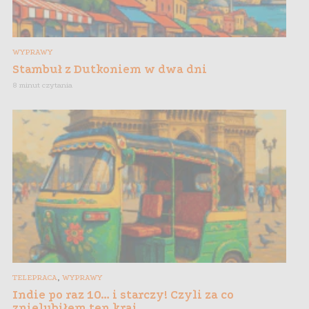
WYPRAWY
Stambuł z Dutkoniem w dwa dni
8 minut czytania
,
TELEPRACA
WYPRAWY
Indie po raz 10… i starczy! Czyli za co
znielubiłem ten kraj…