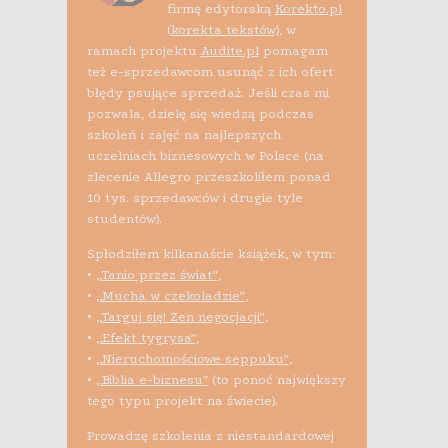
firmę edytorską
Korekto.pl
(korekta tekstów)
, w
ramach projektu
Audite.pl
pomagam
też e-sprzedawcom usunąć z ich ofert
błędy psujące sprzedaż. Jeśli czas mi
pozwala, dzielę się wiedzą podczas
szkoleń i zajęć na najlepszych
uczelniach biznesowych w Polsce (na
zlecenie Allegro przeszkoliłem ponad
10 tys. sprzedawców i drugie tyle
studentów).
Spłodziłem kilkanaście książek, w tym:
•
„Tanio przez świat”
,
•
„Mucha w czekoladzie”
,
•
„Targuj się! Zen negocjacji”
,
•
„Efekt tygrysa”
,
•
„Nieruchomościowe seppuku”
,
•
„Biblia e-biznesu”
(to ponoć największy
tego typu projekt na świecie).
Prowadzę szkolenia z niestandardowej