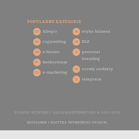
POPULARNE KATEGORIE
Allegro
etyka biznesu
107
94
copywriting
NLP
60
29
e-biznes
personal
268
9
branding
konkurencja
97
rozwój osobisty
26
e-marketing
170
telepraca
11
EVOLU.PL (WCZEŚNIEJ: AKADEMIAINTERNETU.PL) © 2010-2026
REGULAMIN I POLITYKA PRYWATNOŚCI EVOLU.PL