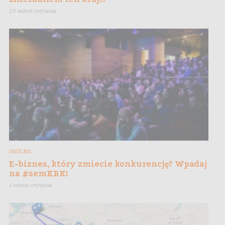
20 minut czytania
OGÓLNE
E-biznes, który zmiecie konkurencję? Wpadaj
na #semKRK!
1 minut czytania