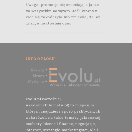
Uwaga: promocje się zmieniają, a ja nie
za wszystkim nadążam. Jeśli któraś z
nich się zakończyła lub zmieniła, daj mi
znać, a uaktualnię opis.
INFO O BLOGU
Evolu.pl (wcześniej:
AkademiaInternetu.pl) to miejsce, w
którym znajdziesz sporo praktycznych
wskazówek na takie tematy, jak: rozwój
osobisty, biznes i finanse, negocjacje,
internet, strategie marketingowe, ale i