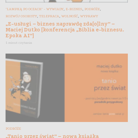
,
,
,
"LAMPKĄ PO OCZACH" - WYWIADY
E-BIZNES
PODRÓŻE
,
,
,
ROZWÓJ OSOBISTY
TELEPRACA
WOLNOŚĆ
WYPRAWY
„E-usługi – biznes naprawdę zda[o]lny” –
Maciej Dutko [konferencja „Biblia e-biznesu.
Epoka AI”]
1 minut czytania
PODRÓŻE
„Tanio przez świat” – nowa książka