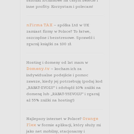
saloniki lotniskowe na całym świecie i
inne profity. Korzystam i polecam!
nFirma TAX
– spółka Ltd w UK
zamiast firmy w Polsce? To łatwe,
oszczędne i bezstresowe. Sprawdź i
zgarnij książki za 100 zł.
Hosting i domeny od lat mam w
Domeny.tv
– kocham ich za
indywidualne podejście i pomoc
zawsze, kiedy jej potrzebuję (podaj kod
„RABAT-EVOLU” i zdobądź 10% zniżki na
domenę lub „RABAT-55EVOLU” i zgarnij
aż 55% zniżki na hosting!)
Najlepszy internet w Polsce?
Orange
Flex
w formie aplikacji, który służy mi
jako net mobilny, stacjonarny i