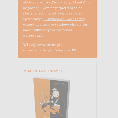
obsługi klienta („Zen obsługi klienta”), z
negocjacji („Zen negocjacji”) oraz ze
skutecznych metod zwiększania e-
sprzedaży (
„E-biznes do Kwadratu”
) -
uczestnicy tego ostatniego chwalą się
nawet kilkusetprocentowymi
wzrostami;).
Więcej:
www.dutko.pl
|
www.wikipedia.pl
|
Dołącz na FB
MOJE NOWE KSIĄŻKI: