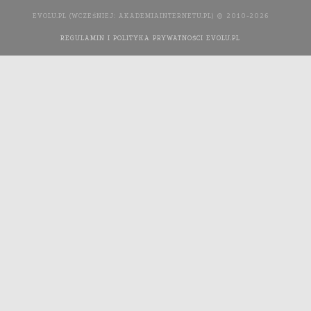
EVOLU.PL (WCZEŚNIEJ: AKADEMIAINTERNETU.PL) © 2010-2026
REGULAMIN I POLITYKA PRYWATNOŚCI EVOLU.PL
WYKONANIE
STRONY INTERNETOWEJ: AGENCJA INTERAKTYWNA MEDIA
YOU NEED