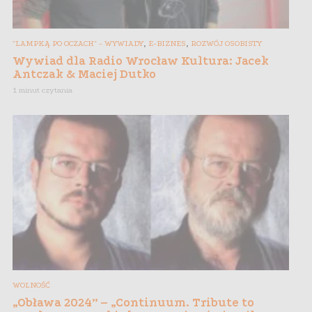
,
,
"LAMPKĄ PO OCZACH" - WYWIADY
E-BIZNES
ROZWÓJ OSOBISTY
Wywiad dla Radio Wrocław Kultura: Jacek
Antczak & Maciej Dutko
1 minut czytania
WOLNOŚĆ
„Obława 2024” – „Continuum. Tribute to