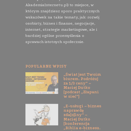
AkademiaInternetu.pl) to miejsce, w
którym znajdziesz sporo praktycznych
wskazówek na takie tematy, jak: rozwój
osobisty, biznes i finanse, negocjacje,
internet, strategie marketingowe, ale i
bardziej ogólne przemyślenia o
sprawach istotnych społecznie.
POPULARNE WPISY
„Świat jest Twoim
biurem. Podróżuj
za 1/3 ceny” –
Maciej Dutko
[podcast „Złapani
w sieć”]
„E-usługi – biznes
naprawdę
zda[o]lny” –
Maciej Dutko
[konferencja
„Biblia e-biznesu.