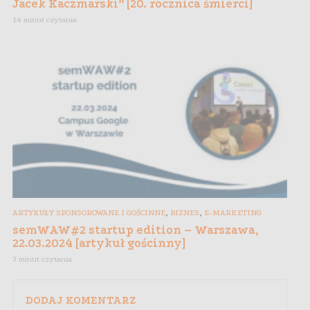
Jacek Kaczmarski” [20. rocznica śmierci]
14 minut czytania
,
,
ARTYKUŁY SPONSOROWANE I GOŚCINNE
BIZNES
E-MARKETING
semWAW#2 startup edition – Warszawa,
22.03.2024 [artykuł gościnny]
3 minut czytania
DODAJ KOMENTARZ