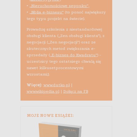
•
„Nieruchomościowe seppuku”
,
•
„Biblia e-biznesu”
(to ponoć największy
tego typu projekt na świecie).
Prowadzę szkolenia z niestandardowej
obsługi klienta („Zen obsługi klienta”), z
negocjacji („Zen negocjacji”) oraz ze
skutecznych metod zwiększania e-
sprzedaży (
„E-biznes do Kwadratu”
) -
uczestnicy tego ostatniego chwalą się
nawet kilkusetprocentowymi
wzrostami;).
Więcej:
www.dutko.pl
|
www.wikipedia.pl
|
Dołącz na FB
MOJE NOWE KSIĄŻKI: