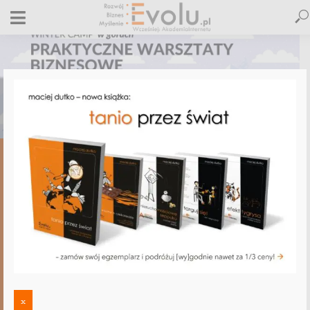
,
,
,
,
,
BIZNES
E-BIZNES
ROZWÓJ OSOBISTY
TELEPRACA
WOLNOŚĆ
ZARZĄDZANIE
Dlaczego e-usługi są lepsze od e-handlu?
Zapraszam na wykład podczas Winter
Camp Asbiro!
1 grudnia 2020
Dodaj komentarz
Maciej Dutko
2 minut czytania
x
DODAJ