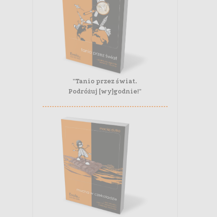
"Tanio przez świat.
Podróżuj [wy]godnie!"