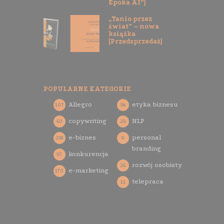
Epoka AI”]
„Tanio przez
świat” – nowa
książka
[Przedsprzedaż]
POPULARNE KATEGORIE
Allegro
etyka biznesu
107
94
copywriting
NLP
60
29
e-biznes
personal
268
9
branding
konkurencja
97
rozwój osobisty
26
e-marketing
170
telepraca
11