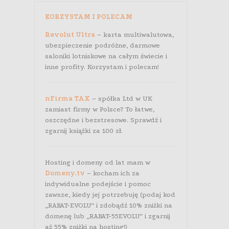
KORZYSTAM I POLECAM
Revolut Ultra
– karta multiwalutowa,
ubezpieczenie podróżne, darmowe
saloniki lotniskowe na całym świecie i
inne profity. Korzystam i polecam!
nFirma TAX
– spółka Ltd w UK
zamiast firmy w Polsce? To łatwe,
oszczędne i bezstresowe. Sprawdź i
zgarnij książki za 100 zł.
Hosting i domeny od lat mam w
Domeny.tv
– kocham ich za
indywidualne podejście i pomoc
zawsze, kiedy jej potrzebuję (podaj kod
„RABAT-EVOLU” i zdobądź 10% zniżki na
domenę lub „RABAT-55EVOLU” i zgarnij
aż 55% zniżki na hosting!)