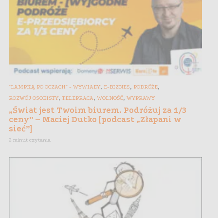
,
,
,
"LAMPKĄ PO OCZACH" - WYWIADY
E-BIZNES
PODRÓŻE
,
,
,
ROZWÓJ OSOBISTY
TELEPRACA
WOLNOŚĆ
WYPRAWY
„Świat jest Twoim biurem. Podróżuj za 1/3
ceny” – Maciej Dutko [podcast „Złapani w
sieć”]
2 minut czytania