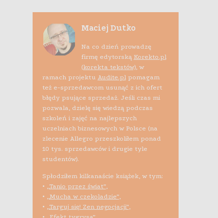
Maciej Dutko
Na co dzień prowadzę
firmę edytorską
Korekto.pl
(korekta tekstów)
, w
ramach projektu
Audite.pl
pomagam
też e-sprzedawcom usunąć z ich ofert
błędy psujące sprzedaż. Jeśli czas mi
pozwala, dzielę się wiedzą podczas
szkoleń i zajęć na najlepszych
uczelniach biznesowych w Polsce (na
zlecenie Allegro przeszkoliłem ponad
10 tys. sprzedawców i drugie tyle
studentów).
Spłodziłem kilkanaście książek, w tym:
•
„Tanio przez świat”
,
•
„Mucha w czekoladzie”
,
•
„Targuj się! Zen negocjacji”
,
•
„Efekt tygrysa”
,