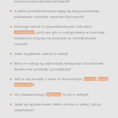
stacjonarnymi niż internetowymi?
Z jakimi przekleństwami wiążą się magazynowanie,
pakowanie i wysyłka towarów fizycznych?
Dlaczego wśród e-sprzedawców jest tak wiele
„cenodajek”
, podczas gdy e-usługodawcy w znacznie
mniejszym stopniu są narażeni na rywalizowanie
cenami?
Jakie są główne zalety e-usług?
Które e-usługi są najbardziej wdzięczne i dochodowe
(konkretne pomysły i przykłady)?
Jak to się zaczęło u mnie (e-konsultacje,
audyty
,
usługi
edytorskie
)?
Czy
freelancering
i
telepraca
to już e-usługi?
Jakie są ograniczenia i słabe strony e-usług i jak je
zniwelować?