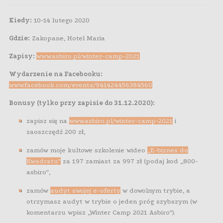
Kiedy:
10-14 lutego 2020
Gdzie:
Zakopane, Hotel Maria
Zapisy:
www.asbiro.pl/winter-camp-2021
Wydarzenie na Facebooku:
www.facebook.com/events/941424456384560
Bonusy (tylko przy zapisie do 31.12.2020):
zapisz się na
www.asbiro.pl/winter-camp-2021
i
zaoszczędź 200 zł,
zamów moje kultowe szkolenie wideo
„E-biznes do
Kwadratu”
za 197 zamiast za 997 zł (podaj kod „800-
asbiro”,
zamów
audyt swojej e-oferty
w dowolnym trybie, a
otrzymasz audyt w trybie o jeden próg szybszym (w
komentarzu wpisz „Winter Camp 2021 Asbiro”).