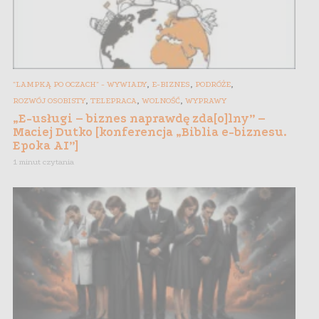
,
,
,
"LAMPKĄ PO OCZACH" - WYWIADY
E-BIZNES
PODRÓŻE
,
,
,
ROZWÓJ OSOBISTY
TELEPRACA
WOLNOŚĆ
WYPRAWY
„E-usługi – biznes naprawdę zda[o]lny” –
Maciej Dutko [konferencja „Biblia e-biznesu.
Epoka AI”]
1 minut czytania