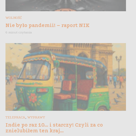
WOLNOŚĆ
Nie było pandemii! – raport NIK
6 minut czytania
,
TELEPRACA
WYPRAWY
Indie po raz 10… i starczy! Czyli za co
znielubiłem ten kraj…