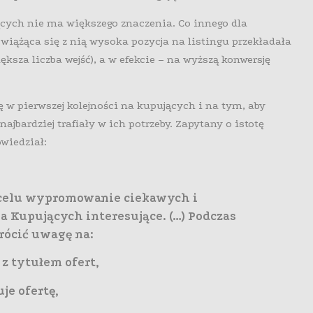
jących nie ma większego znaczenia. Co innego dla
iążąca się z nią wysoka pozycja na listingu przekładała
ksza liczba wejść), a w efekcie – na wyższą konwersję
 w pierwszej kolejności na kupujących i na tym, aby
jbardziej trafiały w ich potrzeby. Zapytany o istotę
wiedział:
a celu wypromowanie ciekawych i
a Kupujących interesujące. (…) Podczas
wrócić uwagę na:
z tytułem ofert,
je ofertę,