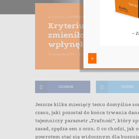
,
,
,
ALLEGRO
COPYWRITING
E-BIZNES
E-MARKETING
Kryterium „Trafność”,
zmieniło zasady sortow
wpłynęło to na e-spr
12 sierpnia 2014
65 komentarzy
Maciej Dutko
5 mi
x
FACEBOOK
TWITTER
Jeszcze kilka miesięcy temu domyślne so
czasu, jaki pozostał do końca trwania dan
tajemniczy parametr „Trafność”, który 
zasad, spędza sen z oczu. O co chodzi, jak 
powrotem stać się widocznym dla buszuj