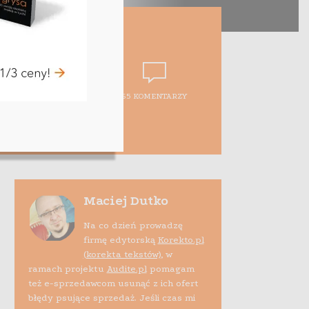
65 KOMENTARZY
Maciej Dutko
Na co dzień prowadzę
firmę edytorską
Korekto.pl
(korekta tekstów)
, w
ramach projektu
Audite.pl
pomagam
też e-sprzedawcom usunąć z ich ofert
błędy psujące sprzedaż. Jeśli czas mi