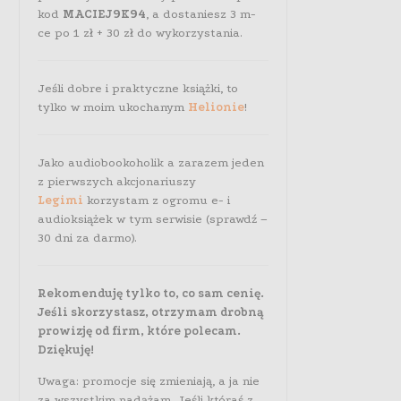
kod
MACIEJ9K94
, a dostaniesz 3 m-
ce po 1 zł + 30 zł do wykorzystania.
Jeśli dobre i praktyczne książki, to
tylko w moim ukochanym
Helionie
!
Jako audiobookoholik a zarazem jeden
z pierwszych akcjonariuszy
Legimi
korzystam z ogromu e- i
audioksiążek w tym serwisie (sprawdź –
30 dni za darmo).
Rekomenduję tylko to, co sam cenię.
Jeśli skorzystasz, otrzymam drobną
prowizję od firm, które polecam.
Dziękuję!
Uwaga: promocje się zmieniają, a ja nie
za wszystkim nadążam. Jeśli któraś z