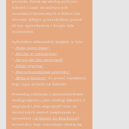
pozwala, dzielę się wiedzą podczas
szkoleń i zajęć na najlepszych
uczelniach biznesowych w Polsce (na
zlecenie Allegro przeszkoliłem ponad
10 tys. sprzedawców i drugie tyle
studentów).
Spłodziłem kilkanaście książek, w tym:
•
„Tanio przez świat”
,
•
„Mucha w czekoladzie”
,
•
„Targuj się! Zen negocjacji”
,
•
„Efekt tygrysa”
,
•
„Nieruchomościowe seppuku”
,
•
„Biblia e-biznesu”
(to ponoć największy
tego typu projekt na świecie).
Prowadzę szkolenia z niestandardowej
obsługi klienta („Zen obsługi klienta”), z
negocjacji („Zen negocjacji”) oraz ze
skutecznych metod zwiększania e-
sprzedaży (
„E-biznes do Kwadratu”
) -
uczestnicy tego ostatniego chwalą się