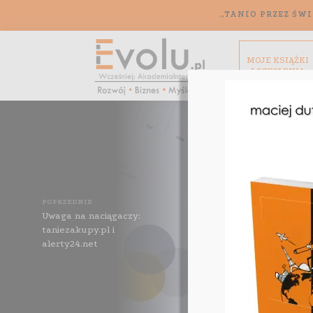
„TANIO PRZEZ ŚWI
MOJE KSIĄŻKI
I SZKOLENIA
POPRZEDNIE
Uwaga na naciągaczy:
taniezakupy.pl i
alerty24.net