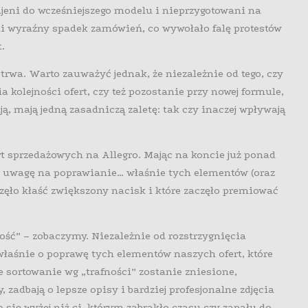
ajeni do wcześniejszego modelu i nieprzygotowani na
li wyraźny spadek zamówień, co wywołało falę protestów
.
rwa. Warto zauważyć jednak, że niezależnie od tego, czy
 kolejności ofert, czy też pozostanie przy nowej formule,
ą, mają jedną zasadniczą zaletę: tak czy inaczej wpływają
t sprzedażowych na Allegro. Mając na koncie już ponad
 uwagę na poprawianie… właśnie tych elementów (oraz
częło kłaść zwiększony nacisk i które zaczęło premiować
ność” – zobaczymy. Niezależnie od rozstrzygnięcia
 właśnie o poprawę tych elementów naszych ofert, które
e sortowanie wg „trafności” zostanie zniesione,
, zadbają o lepsze opisy i bardziej profesjonalne zdjęcia
ą się wyżej niż ci, którym zabrakło czasu czy zapału do