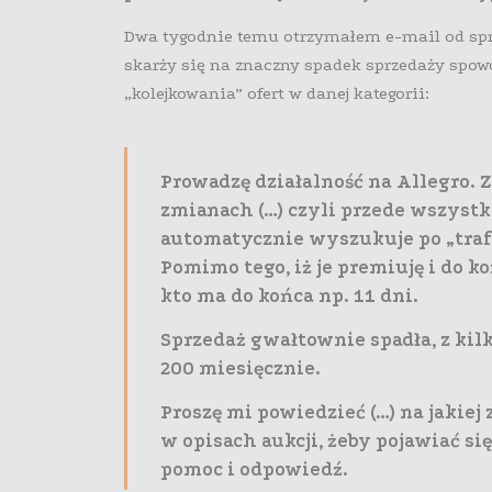
Dwa tygodnie temu otrzymałem e-mail od sprz
skarży się na znaczny spadek sprzedaży spo
„kolejkowania” ofert w danej kategorii:
Prowadzę działalność na Allegro. Z
zmianach (…) czyli przede wszyst
automatycznie wyszukuje po „trafn
Pomimo tego, iż je premiuję i do ko
kto ma do końca np. 11 dni.
Sprzedaż gwałtownie spadła, z kil
200 miesięcznie.
Proszę mi powiedzieć (…) na jakiej 
w opisach aukcji, żeby pojawiać si
pomoc i odpowiedź.