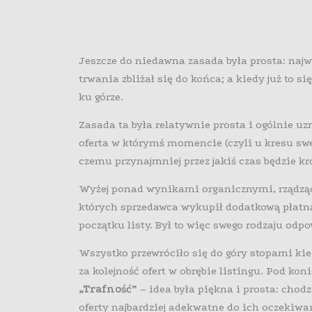
Jeszcze do niedawna zasada była prosta: najwy
trwania zbliżał się do końca; a kiedy już to s
ku górze.
Zasada ta była relatywnie prosta i ogólnie u
oferta w którymś momencie (czyli u kresu sweg
czemu przynajmniej przez jakiś czas będzie k
Wyżej ponad wynikami organicznymi, rządzącym
których sprzedawca wykupił dodatkową płatną
początku listy. Był to więc swego rodzaju od
Wszystko przewróciło się do góry stopami ki
za kolejność ofert w obrębie listingu. Pod kon
„Trafność”
– idea była piękna i prosta: chodz
oferty najbardziej adekwatne do ich oczekiwań 