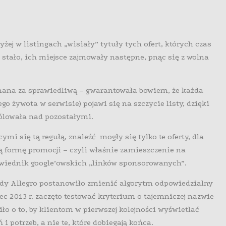
żej w listingach „wisiały” tytuły tych ofert, których czas
ię stało, ich miejsce zajmowały następne, pnąc się z wolna
znana za sprawiedliwą – gwarantowała bowiem, że każda
o żywota w serwisie) pojawi się na szczycie listy, dzięki
rólowała nad pozostałymi.
i się tą regułą, znaleźć mogły się tylko te oferty, dla
 formę promocji – czyli właśnie zamieszczenie na
powiednik google’owskich „linków sponsorowanych”.
edy Allegro postanowiło zmienić algorytm odpowiedzialny
iec 2013 r. zaczęto testować kryterium o tajemniczej nazwie
iło o to, by klientom w pierwszej kolejności wyświetlać
i potrzeb, a nie te, które dobiegają końca.