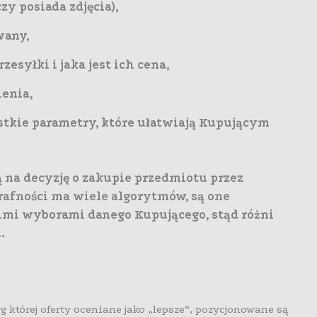
czy posiada zdjęcia),
wany,
esyłki i jaka jest ich cena,
ienia,
stkie parametry, które ułatwiają Kupującym
 na decyzję o zakupie przedmiotu przez
rafności ma wiele algorytmów, są one
mi wyborami danego Kupującego, stąd różni
.
wg której oferty oceniane jako „lepsze”, pozycjonowane są