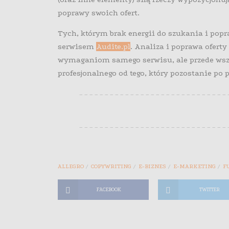
poprawy swoich ofert.
Tych, którym brak energii do szukania i pop
serwisem
Audite.pl
. Analiza i poprawa ofert
wymaganiom samego serwisu, ale przede wszy
profesjonalnego od tego, który pozostanie po p
– – – – – – – – – – – – – – – – – – – – – – – – – – – – –
– – – – – – – – – – – – – – – – – – – – – – – – – – – – –
ALLEGRO
COPYWRITING
E-BIZNES
E-MARKETING
F
FACEBOOK
TWITTER