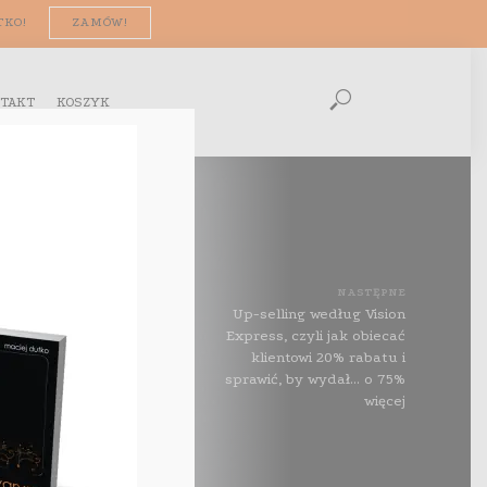
TKO!
ZAMÓW!
TAKT
KOSZYK
NASTĘPNE
Up-selling według Vision
Express, czyli jak obiecać
klientowi 20% rabatu i
sprawić, by wydał… o 75%
więcej