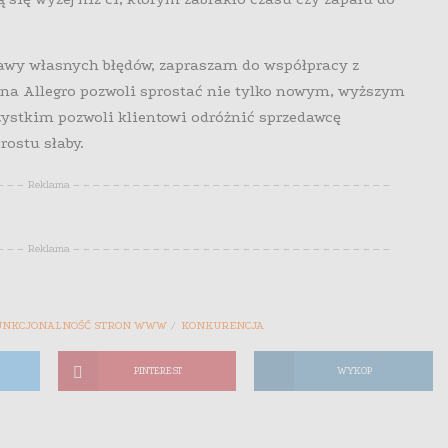
rawy własnych błędów, zapraszam do współpracy z
y na Allegro pozwoli sprostać nie tylko nowym, wyższym
stkim pozwoli klientowi odróżnić sprzedawcę
rostu słaby.
 – – – Reklama – – – – – – – – – – – – – – – – – – – – – – – – – – – – – – – –
 – – – Reklama – – – – – – – – – – – – – – – – – – – – – – – – – – – – – – – –
UNKCJONALNOŚĆ STRON WWW
KONKURENCJA
PINTEREST
WYKOP