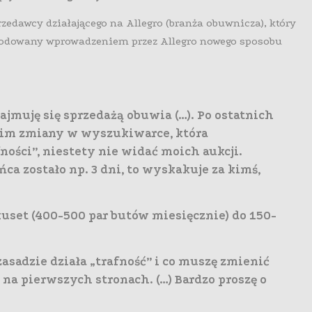
edawcy działającego na Allegro (branża obuwnicza), który
wodowany wprowadzeniem przez Allegro nowego sposobu
ajmuję się sprzedażą obuwia (…). Po ostatnich
kim zmiany w wyszukiwarce, która
ości”, niestety nie widać moich aukcji.
ńca zostało np. 3 dni, to wyskakuje za kimś,
kuset (400-500 par butów miesięcznie) do 150-
zasadzie działa „trafność” i co muszę zmienić
ę na pierwszych stronach. (…) Bardzo proszę o