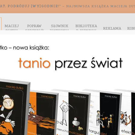
AT. PODRÓŻUJ [WY]GODNIE!”
– NAJNOWSZA KSIĄŻKA MACIEJA DU
MACIEJ
POPRAW
SŁOWNIK
BIBLIOTEKA
REKLAMA
KON
DUTKO
SPRZEDAŻ!
DUTKONIA
E-BIZNESU