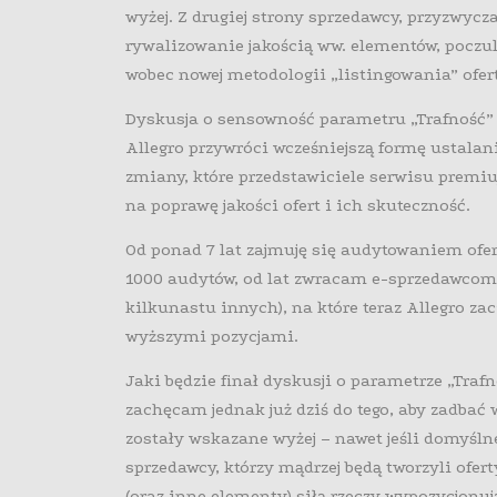
wyżej. Z drugiej strony sprzedawcy, przyzwycz
rywalizowanie jakością ww. elementów, poczu
wobec nowej metodologii „listingowania” ofert
Dyskusja o sensowność parametru „Trafność” t
Allegro przywróci wcześniejszą formę ustalania
zmiany, które przedstawiciele serwisu premiuj
na poprawę jakości ofert i ich skuteczność.
Od ponad 7 lat zajmuję się audytowaniem ofer
1000 audytów, od lat zwracam e-sprzedawcom
kilkunastu innych), na które teraz Allegro za
wyższymi pozycjami.
Jaki będzie finał dyskusji o parametrze „Traf
zachęcam jednak już dziś do tego, aby zadbać
zostały wskazane wyżej – nawet jeśli domyśln
sprzedawcy, którzy mądrzej będą tworzyli oferty
(oraz inne elementy) siłą rzeczy wypozycjonuj