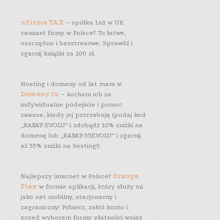
nFirma TAX
– spółka Ltd w UK
zamiast firmy w Polsce? To łatwe,
oszczędne i bezstresowe. Sprawdź i
zgarnij książki za 100 zł.
Hosting i domeny od lat mam w
Domeny.tv
– kocham ich za
indywidualne podejście i pomoc
zawsze, kiedy jej potrzebuję (podaj kod
„RABAT-EVOLU” i zdobądź 10% zniżki na
domenę lub „RABAT-55EVOLU” i zgarnij
aż 55% zniżki na hosting!)
Najlepszy internet w Polsce?
Orange
Flex
w formie aplikacji, który służy mi
jako net mobilny, stacjonarny i
zagraniczny! Pobierz, załóż konto i
przed wyborem formy płatności wpisz