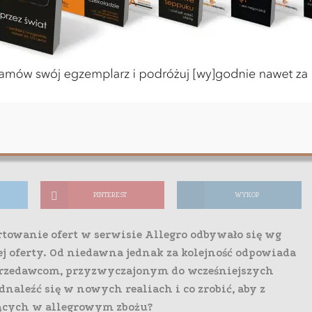
,
,
FUNKCJONALNOŚĆ STRON WWW
KONKURENCJA
 czyli jak Allegro
ania ofert i jak
zedawców
nut czytania
PINTEREST
WYKOP
rtowanie ofert w serwisie Allegro odbywało się wg
ej oferty. Od niedawna jednak za kolejność odpowiada
sprzedawcom, przyzwyczajonym do wcześniejszych
odnaleźć się w nowych realiach i co zrobić, aby z
ących w allegrowym zbożu?