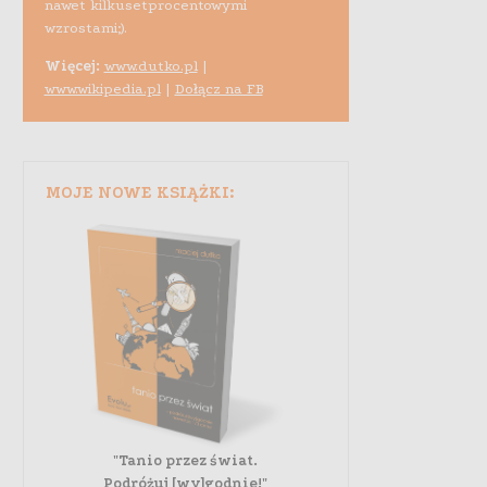
nawet kilkusetprocentowymi
wzrostami;).
Więcej:
www.dutko.pl
|
www.wikipedia.pl
|
Dołącz na FB
MOJE NOWE KSIĄŻKI:
"Tanio przez świat.
Podróżuj [wy]godnie!"