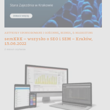
,
,
ARTYKUŁY SPONSOROWANE I GOŚCINNE
BIZNES
E-MARKETING
semKRK – wszysko o SEO i SEM – Kraków,
15.06.2022
2 minut czytania