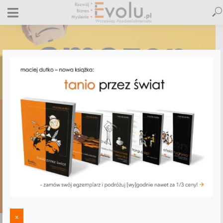
,
,
AMAZON
ARTYKUŁY SPONSOROWANE I GOŚCINNE
E-BIZNES
Sprzedawaj na Amazon! [artykuł
promocyjny]
15 lipca 2019
Dodaj komentarz
Maciej Dutko
2 minut czytania
DODAJ
KOMENTARZ
x