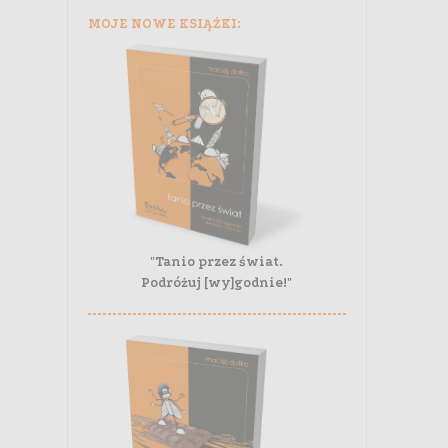
MOJE NOWE KSIĄŻKI:
"Tanio przez świat.
Podróżuj [wy]godnie!"