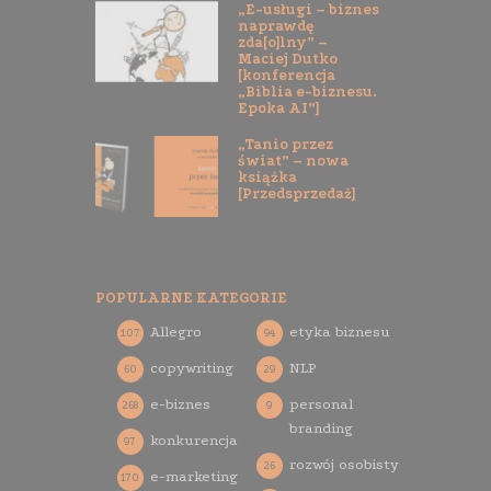
„E-usługi – biznes
naprawdę
zda[o]lny” –
Maciej Dutko
[konferencja
„Biblia e-biznesu.
Epoka AI”]
„Tanio przez
świat” – nowa
książka
[Przedsprzedaż]
POPULARNE KATEGORIE
Allegro
etyka biznesu
107
94
copywriting
NLP
60
29
e-biznes
personal
268
9
branding
konkurencja
97
rozwój osobisty
26
e-marketing
170