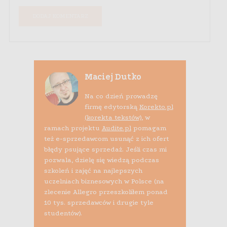
Maciej Dutko
Na co dzień prowadzę
firmę edytorską
Korekto.pl
(korekta tekstów)
, w
ramach projektu
Audite.pl
pomagam
też e-sprzedawcom usunąć z ich ofert
błędy psujące sprzedaż. Jeśli czas mi
pozwala, dzielę się wiedzą podczas
szkoleń i zajęć na najlepszych
uczelniach biznesowych w Polsce (na
zlecenie Allegro przeszkoliłem ponad
10 tys. sprzedawców i drugie tyle
studentów).