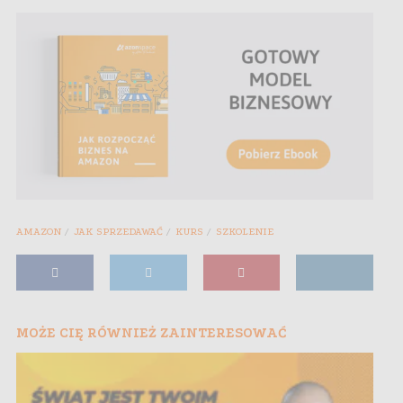
AMAZON
JAK SPRZEDAWAĆ
KURS
SZKOLENIE
MOŻE CIĘ RÓWNIEŻ ZAINTERESOWAĆ