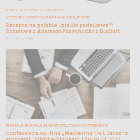
,
"LAMPKĄ PO OCZACH" - WYWIADY
,
ARTYKUŁY SPONSOROWANE I GOŚCINNE
BIZNES
Recepta na polskie „piekło podatkowe”?
Rozmowa z Adamem Przychodko z BinSoft
8 minut czytania
,
,
,
BIZNES
E-BIZNES
E-MARKETING
PRAWO W INTERNECIE
Konferencja on-line „Marketing Tu i Teraz” z
autorami „Biblii e-biznesu” | 18-20.01.2022