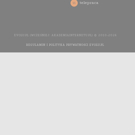
telepraca
11
EVOLU.PL (WCZEŚNIEJ: AKADEMIAINTERNETU.PL) © 2010-2026
REGULAMIN I POLITYKA PRYWATNOŚCI EVOLU.PL
WYKONANIE
STRONY INTERNETOWEJ: AGENCJA INTERAKTYWNA MEDIA
YOU NEED