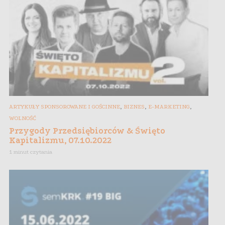
,
,
,
ARTYKUŁY SPONSOROWANE I GOŚCINNE
BIZNES
E-MARKETING
WOLNOŚĆ
Przygody Przedsiębiorców & Święto
Kapitalizmu, 07.10.2022
1 minut czytania