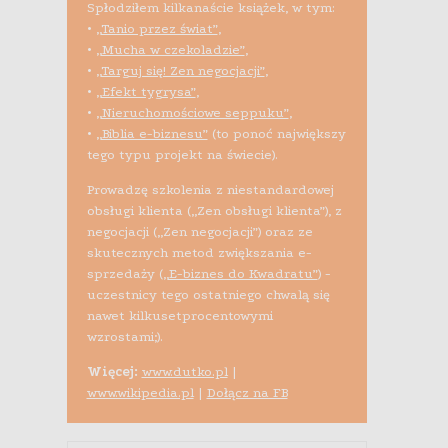
Spłodziłem kilkanaście książek, w tym:
•
„Tanio przez świat”
,
•
„Mucha w czekoladzie”
,
•
„Targuj się! Zen negocjacji”
,
•
„Efekt tygrysa”
,
•
„Nieruchomościowe seppuku”
,
•
„Biblia e-biznesu”
(to ponoć największy
tego typu projekt na świecie).
Prowadzę szkolenia z niestandardowej
obsługi klienta („Zen obsługi klienta”), z
negocjacji („Zen negocjacji”) oraz ze
skutecznych metod zwiększania e-
sprzedaży (
„E-biznes do Kwadratu”
) -
uczestnicy tego ostatniego chwalą się
nawet kilkusetprocentowymi
wzrostami;).
Więcej:
www.dutko.pl
|
www.wikipedia.pl
|
Dołącz na FB