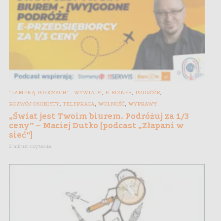
,
,
,
"LAMPKĄ PO OCZACH" - WYWIADY
E-BIZNES
PODRÓŻE
,
,
,
ROZWÓJ OSOBISTY
TELEPRACA
WOLNOŚĆ
WYPRAWY
„Świat jest Twoim biurem. Podróżuj za 1/3
ceny” – Maciej Dutko [podcast „Złapani w
sieć”]
2 minut czytania