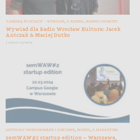
,
,
"LAMPKĄ PO OCZACH" - WYWIADY
E-BIZNES
ROZWÓJ OSOBISTY
Wywiad dla Radio Wrocław Kultura: Jacek
Antczak & Maciej Dutko
1 minut czytania
,
,
ARTYKUŁY SPONSOROWANE I GOŚCINNE
BIZNES
E-MARKETING
semWAW#2 startup edition – Warszawa,