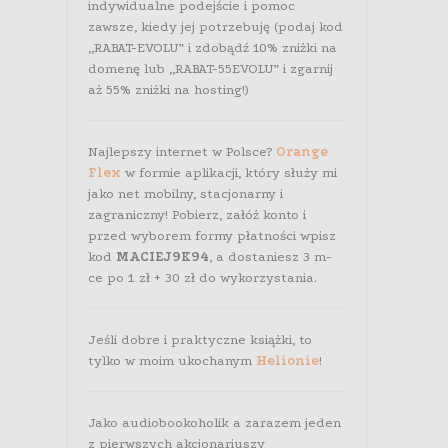
indywidualne podejście i pomoc
zawsze, kiedy jej potrzebuję (podaj kod
„RABAT-EVOLU” i zdobądź 10% zniżki na
domenę lub „RABAT-55EVOLU” i zgarnij
aż 55% zniżki na hosting!)
Najlepszy internet w Polsce?
Orange
Flex
w formie aplikacji, który służy mi
jako net mobilny, stacjonarny i
zagraniczny! Pobierz, załóż konto i
przed wyborem formy płatności wpisz
kod
MACIEJ9K94
, a dostaniesz 3 m-
ce po 1 zł + 30 zł do wykorzystania.
Jeśli dobre i praktyczne książki, to
tylko w moim ukochanym
Helionie
!
Jako audiobookoholik a zarazem jeden
z pierwszych akcjonariuszy