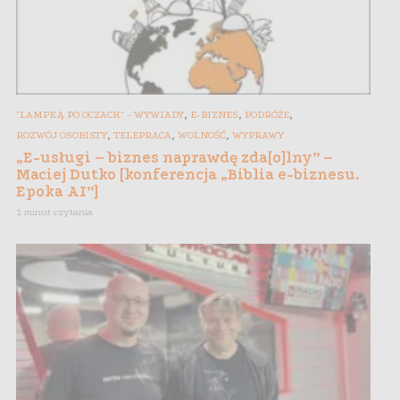
,
,
,
"LAMPKĄ PO OCZACH" - WYWIADY
E-BIZNES
PODRÓŻE
,
,
,
ROZWÓJ OSOBISTY
TELEPRACA
WOLNOŚĆ
WYPRAWY
„E-usługi – biznes naprawdę zda[o]lny” –
Maciej Dutko [konferencja „Biblia e-biznesu.
Epoka AI”]
1 minut czytania