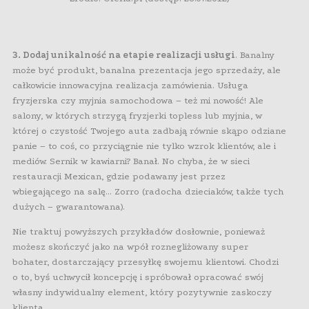
3. Dodaj unikalność na etapie realizacji usługi
. Banalny
może być produkt, banalna prezentacja jego sprzedaży, ale
całkowicie innowacyjna realizacja zamówienia. Usługa
fryzjerska czy myjnia samochodowa – też mi nowość! Ale
salony, w których strzygą fryzjerki topless lub myjnia, w
której o czystość Twojego auta zadbają równie skąpo odziane
panie – to coś, co przyciągnie nie tylko wzrok klientów, ale i
mediów. Sernik w kawiarni? Banał. No chyba, że w sieci
restauracji Mexican, gdzie podawany jest przez
wbiegającego na salę… Zorro (radocha dzieciaków, także tych
dużych – gwarantowana).
Nie traktuj powyższych przykładów dosłownie, ponieważ
możesz skończyć jako na wpół roznegliżowany super
bohater, dostarczający przesyłkę swojemu klientowi. Chodzi
o to, byś uchwycił koncepcję i spróbował opracować swój
własny indywidualny element, który pozytywnie zaskoczy
klienta.