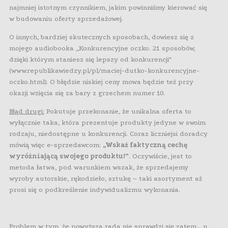
najmniej istotnym czynnikiem, jakim powinniśmy kierować się
w budowaniu oferty sprzedażowej.
O innych, bardziej skutecznych sposobach, dowiesz się z
mojego audiobooka „Konkurencyjne oczko. 21 sposobów,
dzięki którym staniesz się lepszy od konkurencji”
(www.republikawiedzy.pl/pl/maciej-dutko-konkurencyjne-
oczko.html). O błędzie niskiej ceny mowa będzie też przy
okazji wzięcia się za bary z grzechem numer 10.
Błąd drugi:
Pokutuje przekonanie, że unikalna oferta to
wyłącznie taka, która prezentuje produkty jedyne w swoim
rodzaju, niedostępne u konkurencji. Coraz liczniejsi doradcy
mówią więc e-sprzedawcom:
„Wskaż faktyczną cechę
wyróżniającą swojego produktu!”
. Oczywiście, jest to
metoda łatwa, pod warunkiem wszak, że sprzedajemy
wyroby autorskie, rękodzieło, sztukę – taki asortyment aż
prosi się o podkreślenie indywidualizmu wykonania.
Problem w tym, że powyższa rada nie sprawdzi się zatem… u