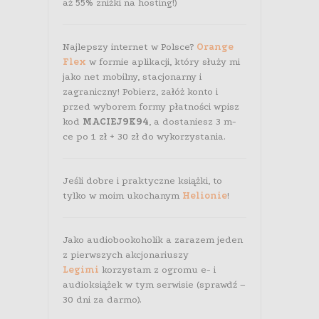
aż 55% zniżki na hosting!)
Najlepszy internet w Polsce?
Orange
Flex
w formie aplikacji, który służy mi
jako net mobilny, stacjonarny i
zagraniczny! Pobierz, załóż konto i
przed wyborem formy płatności wpisz
kod
MACIEJ9K94
, a dostaniesz 3 m-
ce po 1 zł + 30 zł do wykorzystania.
Jeśli dobre i praktyczne książki, to
tylko w moim ukochanym
Helionie
!
Jako audiobookoholik a zarazem jeden
z pierwszych akcjonariuszy
Legimi
korzystam z ogromu e- i
audioksiążek w tym serwisie (sprawdź –
30 dni za darmo).