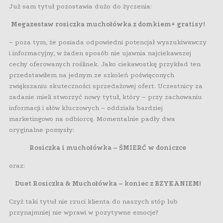
Już sam tytuł pozostawia dużo do życzenia:
Megazestaw rosiczka muchołówka z domkiem+ gratisy!
– poza tym, że posiada odpowiedni potencjał wyszukiwawczy
i informacyjny, w żaden sposób nie ujawnia najciekawszej
cechy oferowanych roślinek. Jako ciekawostkę przykład ten
przedstawiłem na jednym ze szkoleń poświęconych
zwiększaniu skuteczności sprzedażowej ofert. Uczestnicy za
zadanie mieli stworzyć nowy tytuł, który – przy zachowaniu
informacji i słów kluczowych – oddziała bardziej
marketingowo na odbiorcę. Momentalnie padły dwa
oryginalne pomysły:
Rosiczka i muchołówka – ŚMIERĆ w doniczce
oraz:
Duet Rosiczka & Muchołówka – koniec z BZYKANIEM!
Czyż taki tytuł nie rzuci klienta do naszych stóp lub
przynajmniej nie wprawi w pozytywne emocje?