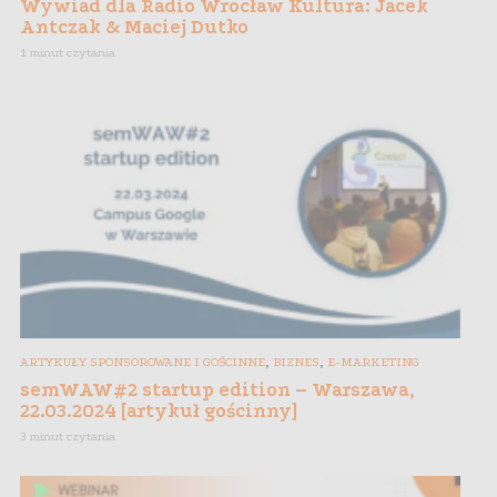
Wywiad dla Radio Wrocław Kultura: Jacek
Antczak & Maciej Dutko
1 minut czytania
,
,
ARTYKUŁY SPONSOROWANE I GOŚCINNE
BIZNES
E-MARKETING
semWAW#2 startup edition – Warszawa,
22.03.2024 [artykuł gościnny]
3 minut czytania