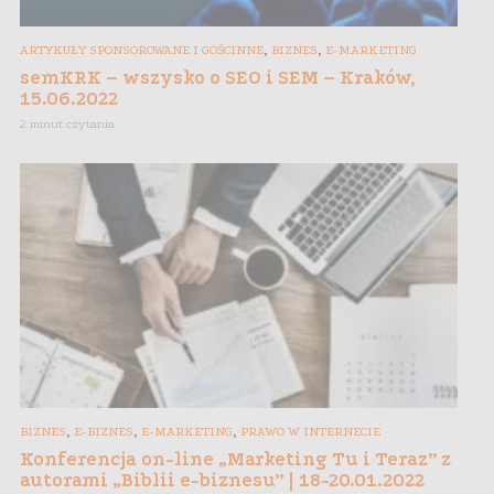
,
,
ARTYKUŁY SPONSOROWANE I GOŚCINNE
BIZNES
E-MARKETING
semKRK – wszysko o SEO i SEM – Kraków,
15.06.2022
2 minut czytania
,
,
,
BIZNES
E-BIZNES
E-MARKETING
PRAWO W INTERNECIE
Konferencja on-line „Marketing Tu i Teraz” z
autorami „Biblii e-biznesu” | 18-20.01.2022