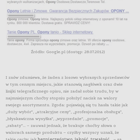
Źródło: Google.pl (dostęp: 28.07.2012)
I znów zdumiewa, że żaden z losowo wybranych sprzedawców
w tym cennym miejscu, jakie stanowią nagłówek oraz dwie
linijki telegraficznego opisu, nie zadał sobie trudu, by w
najmniejszym choćby stopniu położyć nacisk na walory
swojego asortymentu. Zgoda: pojawiają się tu hasła takie jak
„duży wybór”, „atrakcyjne ceny”, „profesjonalna obsługa”,
„błyskawiczna wysyłka”, „wyprzedaże”, „promocje”,
„rabaty”… – zauważ jednak, że brakuje choćby słowa o
walorach samego produktu – czyżby wszyscy uznali, że
takie cechy, jak
bezpieczeństwo, jakość, trwałość
… – są