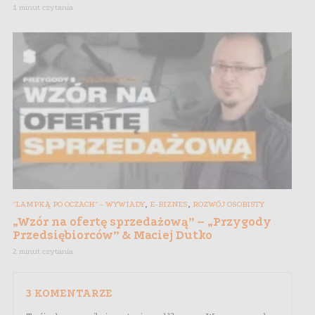
1 minut czytania
,
,
"LAMPKĄ PO OCZACH" - WYWIADY
E-BIZNES
ROZWÓJ OSOBISTY
„Wzór na ofertę sprzedażową” – „Przygody
Przedsiębiorców” & Maciej Dutko
2 minut czytania
3 KOMENTARZE