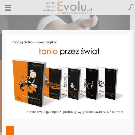
,
,
,
,
ALLEGRO
COPYWRITING
E-BIZNES
E-MARKETING
NLP
10 grzechów głównych, czyli czego
brakuje Twoim ofertom. Grzech 2: Brak
unikalnej cechy oferty
29 października 2012
3 komentarze
Maciej Dutko
7 minut czytania
3 KOMENTARZE
x