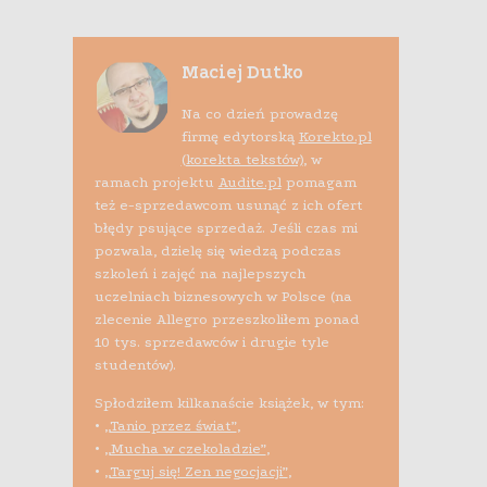
Maciej Dutko
Na co dzień prowadzę
firmę edytorską
Korekto.pl
(korekta tekstów)
, w
ramach projektu
Audite.pl
pomagam
też e-sprzedawcom usunąć z ich ofert
błędy psujące sprzedaż. Jeśli czas mi
pozwala, dzielę się wiedzą podczas
szkoleń i zajęć na najlepszych
uczelniach biznesowych w Polsce (na
zlecenie Allegro przeszkoliłem ponad
10 tys. sprzedawców i drugie tyle
studentów).
Spłodziłem kilkanaście książek, w tym:
•
„Tanio przez świat”
,
•
„Mucha w czekoladzie”
,
•
„Targuj się! Zen negocjacji”
,