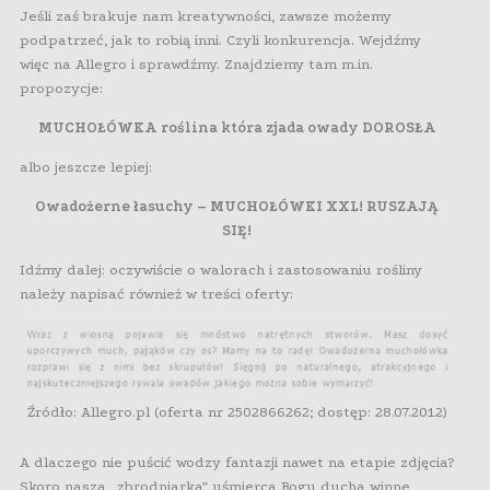
Jeśli zaś brakuje nam kreatywności, zawsze możemy
podpatrzeć, jak to robią inni. Czyli konkurencja. Wejdźmy
więc na Allegro i sprawdźmy. Znajdziemy tam m.in.
propozycje:
MUCHOŁÓWKA roślina która zjada owady DOROSŁA
albo jeszcze lepiej:
Owadożerne łasuchy – MUCHOŁÓWKI XXL! RUSZAJĄ
SIĘ!
Idźmy dalej: oczywiście o walorach i zastosowaniu rośliny
należy napisać również w treści oferty:
Źródło: Allegro.pl (oferta nr 2502866262; dostęp: 28.07.2012)
A dlaczego nie puścić wodzy fantazji nawet na etapie zdjęcia?
Skoro nasza „zbrodniarka” uśmierca Bogu ducha winne