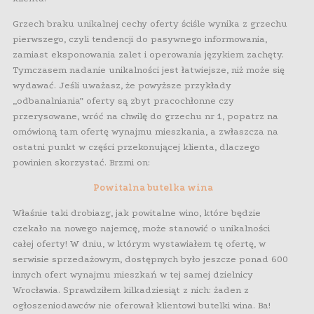
Grzech braku unikalnej cechy oferty ściśle wynika z grzechu
pierwszego, czyli tendencji do pasywnego informowania,
zamiast eksponowania zalet i operowania językiem zachęty.
Tymczasem nadanie unikalności jest łatwiejsze, niż może się
wydawać. Jeśli uważasz, że powyższe przykłady
„odbanalniania” oferty są zbyt pracochłonne czy
przerysowane, wróć na chwilę do grzechu nr 1, popatrz na
omówioną tam ofertę wynajmu mieszkania, a zwłaszcza na
ostatni punkt w części przekonującej klienta, dlaczego
powinien skorzystać. Brzmi on:
Powitalna butelka wina
Właśnie taki drobiazg, jak powitalne wino, które będzie
czekało na nowego najemcę, może stanowić o unikalności
całej oferty! W dniu, w którym wystawiałem tę ofertę, w
serwisie sprzedażowym, dostępnych było jeszcze ponad 600
innych ofert wynajmu mieszkań w tej samej dzielnicy
Wrocławia. Sprawdziłem kilkadziesiąt z nich: żaden z
ogłoszeniodawców nie oferował klientowi butelki wina. Ba!