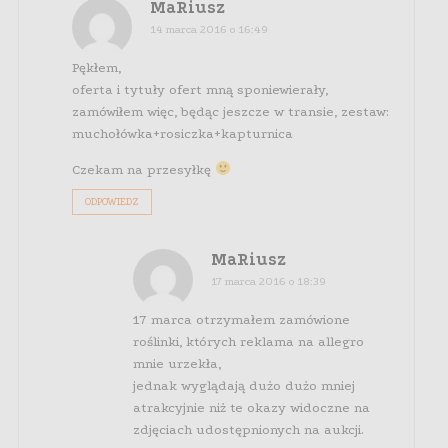
MaRiusz
14 marca 2016 o 16:49
Pękłem,
oferta i tytuły ofert mną sponiewierały,
zamówiłem więc, będąc jeszcze w transie, zestaw:
muchołówka+rosiczka+kapturnica
Czekam na przesyłkę
ODPOWIEDZ
MaRiusz
17 marca 2016 o 18:39
17 marca otrzymałem zamówione
roślinki, których reklama na allegro
mnie urzekła,
jednak wyglądają dużo dużo mniej
atrakcyjnie niż te okazy widoczne na
zdjęciach udostępnionych na aukcji.