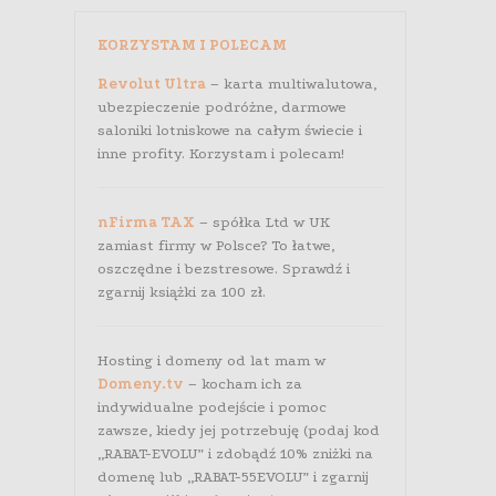
KORZYSTAM I POLECAM
Revolut Ultra
– karta multiwalutowa,
ubezpieczenie podróżne, darmowe
saloniki lotniskowe na całym świecie i
inne profity. Korzystam i polecam!
nFirma TAX
– spółka Ltd w UK
zamiast firmy w Polsce? To łatwe,
oszczędne i bezstresowe. Sprawdź i
zgarnij książki za 100 zł.
Hosting i domeny od lat mam w
Domeny.tv
– kocham ich za
indywidualne podejście i pomoc
zawsze, kiedy jej potrzebuję (podaj kod
„RABAT-EVOLU” i zdobądź 10% zniżki na
domenę lub „RABAT-55EVOLU” i zgarnij