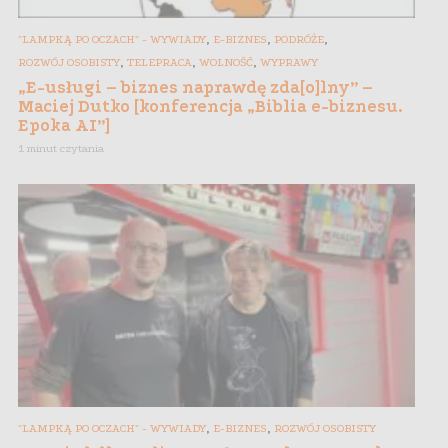
,
,
,
"LAMPKĄ PO OCZACH" - WYWIADY
E-BIZNES
PODRÓŻE
,
,
,
ROZWÓJ OSOBISTY
TELEPRACA
WOLNOŚĆ
WYPRAWY
„E-usługi – biznes naprawdę zda[o]lny” –
Maciej Dutko [konferencja „Biblia e-biznesu.
Epoka AI”]
1 minut czytania
,
,
"LAMPKĄ PO OCZACH" - WYWIADY
E-BIZNES
ROZWÓJ OSOBISTY