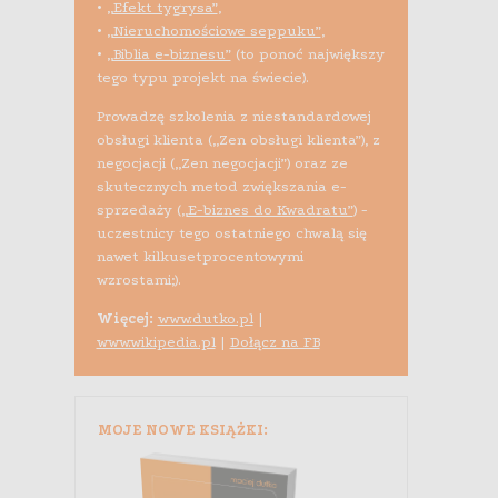
•
„Efekt tygrysa”
,
•
„Nieruchomościowe seppuku”
,
•
„Biblia e-biznesu”
(to ponoć największy
tego typu projekt na świecie).
Prowadzę szkolenia z niestandardowej
obsługi klienta („Zen obsługi klienta”), z
negocjacji („Zen negocjacji”) oraz ze
skutecznych metod zwiększania e-
sprzedaży (
„E-biznes do Kwadratu”
) -
uczestnicy tego ostatniego chwalą się
nawet kilkusetprocentowymi
wzrostami;).
Więcej:
www.dutko.pl
|
www.wikipedia.pl
|
Dołącz na FB
MOJE NOWE KSIĄŻKI: