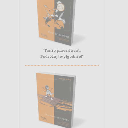
"Tanio przez świat.
Podróżuj [wy]godnie!"