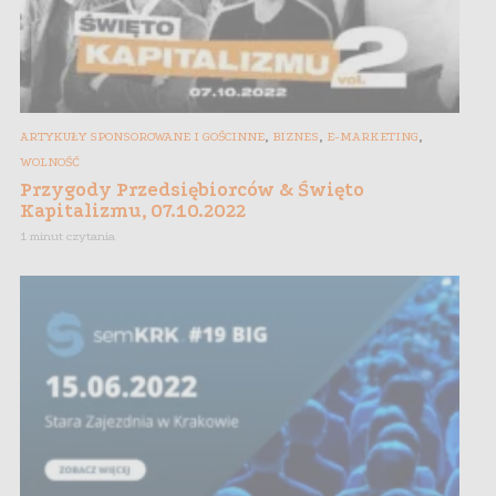
,
,
,
ARTYKUŁY SPONSOROWANE I GOŚCINNE
BIZNES
E-MARKETING
WOLNOŚĆ
Przygody Przedsiębiorców & Święto
Kapitalizmu, 07.10.2022
1 minut czytania