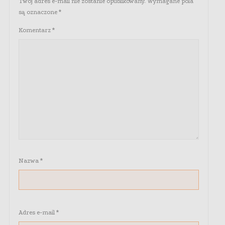
Twój adres e-mail nie zostanie opublikowany.
Wymagane pola
są oznaczone
*
Komentarz
*
Nazwa
*
Adres e-mail
*