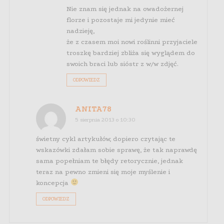
Nie znam się jednak na owadożernej
florze i pozostaje mi jedynie mieć
nadzieję,
że z czasem moi nowi roślinni przyjaciele
troszkę bardziej zbliża się wyglądem do
swoich braci lub sióstr z w/w zdjęć.
ODPOWIEDZ
ANITA78
5 sierpnia 2013 o 10:30
świetny cykl artykułów, dopiero czytając te
wskazówki zdałam sobie sprawę, że tak naprawdę
sama popełniam te błędy retorycznie, jednak
teraz na pewno zmieni się moje myślenie i
koncepcja
ODPOWIEDZ