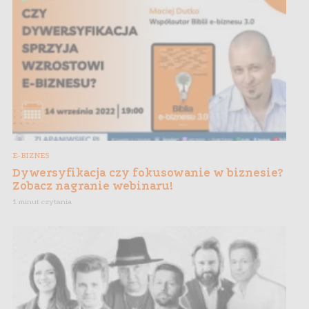
E-BIZNES
Dywersyfikacja czy fokusowanie w biznesie?
Zobacz nagranie webinaru!
1 minut czytania