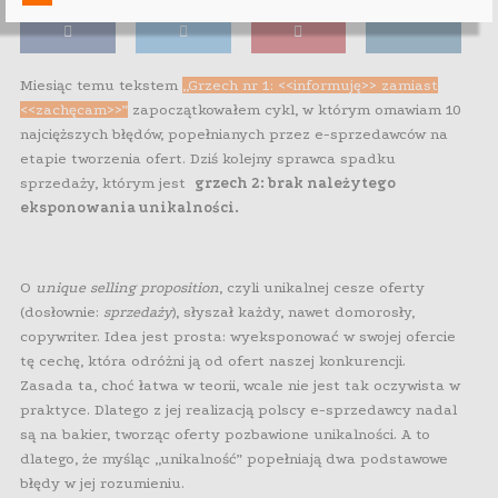
Miesiąc temu tekstem
„Grzech nr 1: <<informuję>> zamiast
<<zachęcam>>”
zapoczątkowałem cykl, w którym omawiam 10
najcięższych błędów, popełnianych przez e-sprzedawców na
etapie tworzenia ofert. Dziś kolejny sprawca spadku
sprzedaży, którym jest
grzech 2: brak należytego
eksponowania unikalności.
O
unique selling proposition
, czyli unikalnej cesze oferty
(dosłownie:
sprzedaży
), słyszał każdy, nawet domorosły,
copywriter. Idea jest prosta: wyeksponować w swojej ofercie
tę cechę, która odróżni ją od ofert naszej konkurencji.
Zasada ta, choć łatwa w teorii, wcale nie jest tak oczywista w
praktyce. Dlatego z jej realizacją polscy e-sprzedawcy nadal
są na bakier, tworząc oferty pozbawione unikalności. A to
dlatego, że myśląc „unikalność” popełniają dwa podstawowe
błędy w jej rozumieniu.