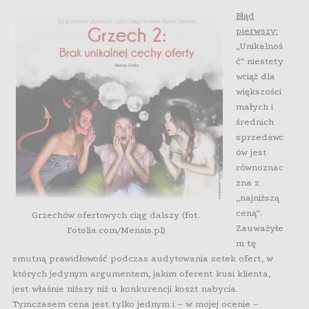
Błąd
pierwszy:
„Unikalnoś
ć” niestety
wciąż dla
większości
małych i
średnich
sprzedawc
ów jest
równoznac
zna z
„najniższą
ceną”.
Grzechów ofertowych ciąg dalszy (fot.
Zauważyłe
Fotolia.com/Mensis.pl)
m tę
smutną prawidłowość podczas audytowania setek ofert, w
których jedynym argumentem, jakim oferent kusi klienta,
jest właśnie niższy niż u konkurencji koszt nabycia.
Tymczasem cena jest tylko jednym i – w mojej ocenie –