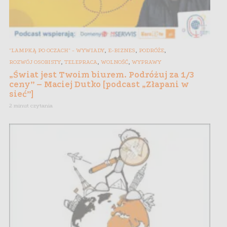
,
,
,
"LAMPKĄ PO OCZACH" - WYWIADY
E-BIZNES
PODRÓŻE
,
,
,
ROZWÓJ OSOBISTY
TELEPRACA
WOLNOŚĆ
WYPRAWY
„Świat jest Twoim biurem. Podróżuj za 1/3
ceny” – Maciej Dutko [podcast „Złapani w
sieć”]
2 minut czytania