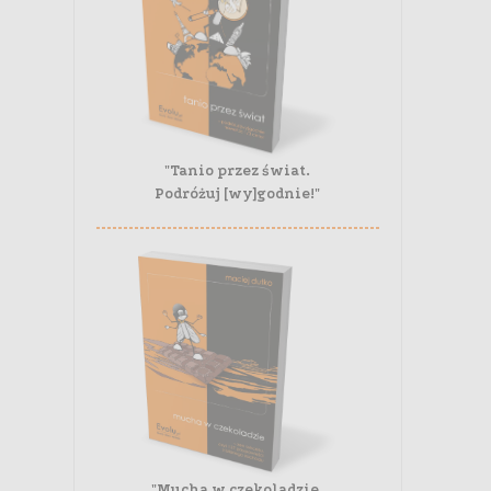
"Tanio przez świat.
Podróżuj [wy]godnie!"
"Mucha w czekoladzie.