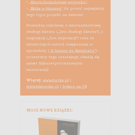
•
„Nieruchomościowe seppuku”
,
•
„Biblia e-biznesu”
(to ponoć największy
tego typu projekt na świecie).
Prowadzę szkolenia z niestandardowej
obsługi klienta („Zen obsługi klienta”), z
negocjacji („Zen negocjacji”) oraz ze
skutecznych metod zwiększania e-
sprzedaży (
„E-biznes do Kwadratu”
) -
uczestnicy tego ostatniego chwalą się
nawet kilkusetprocentowymi
wzrostami;).
Więcej:
www.dutko.pl
|
www.wikipedia.pl
|
Dołącz na FB
MOJE NOWE KSIĄŻKI: