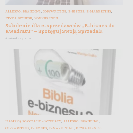
,
,
,
,
,
ALLEGRO
BRANDING
COPYWRITING
E-BIZNES
E-MARKETING
,
ETYKA BIZNESU
KONKURENCJA
Szkolenie dla e-sprzedawców „E-biznes do
Kwadratu” – Spotęguj Swoją Sprzedaż!
4 minut czytania
,
,
,
"LAMPKĄ PO OCZACH" - WYWIADY
ALLEGRO
BRANDING
,
,
,
,
COPYWRITING
E-BIZNES
E-MARKETING
ETYKA BIZNESU