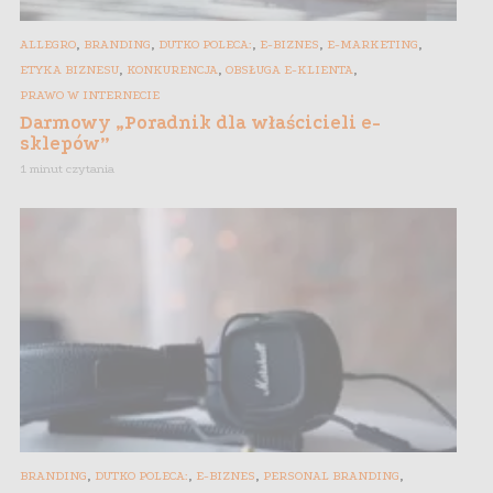
,
,
,
,
,
ALLEGRO
BRANDING
DUTKO POLECA:
E-BIZNES
E-MARKETING
,
,
,
ETYKA BIZNESU
KONKURENCJA
OBSŁUGA E-KLIENTA
PRAWO W INTERNECIE
Darmowy „Poradnik dla właścicieli e-
sklepów”
1 minut czytania
,
,
,
,
BRANDING
DUTKO POLECA:
E-BIZNES
PERSONAL BRANDING