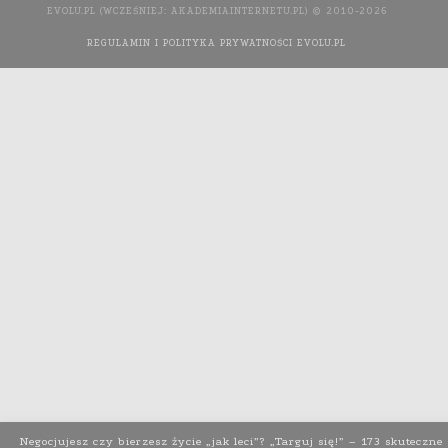
EVOLU.PL (WCZEŚNIEJ: AKADEMIAINTERNETU.PL) © 2010-2026
REGULAMIN I POLITYKA PRYWATNOŚCI EVOLU.PL
WYKONANIE
STRONY INTERNETOWEJ: AGENCJA INTERAKTYWNA MEDIA
YOU NEED
Negocjujesz czy bierzesz życie „jak leci”? „Targuj się!” – 173 skuteczne