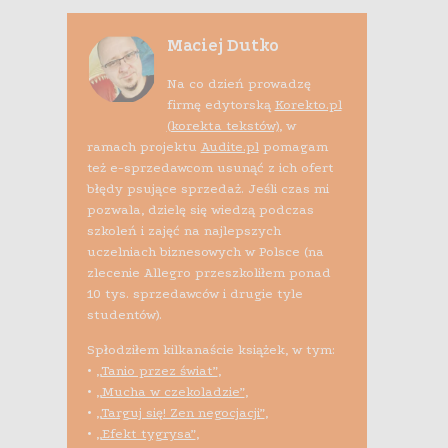
Maciej Dutko
Na co dzień prowadzę
firmę edytorską
Korekto.pl
(korekta tekstów)
, w
ramach projektu
Audite.pl
pomagam
też e-sprzedawcom usunąć z ich ofert
błędy psujące sprzedaż. Jeśli czas mi
pozwala, dzielę się wiedzą podczas
szkoleń i zajęć na najlepszych
uczelniach biznesowych w Polsce (na
zlecenie Allegro przeszkoliłem ponad
10 tys. sprzedawców i drugie tyle
studentów).
Spłodziłem kilkanaście książek, w tym:
•
„Tanio przez świat”
,
•
„Mucha w czekoladzie”
,
•
„Targuj się! Zen negocjacji”
,
•
„Efekt tygrysa”
,