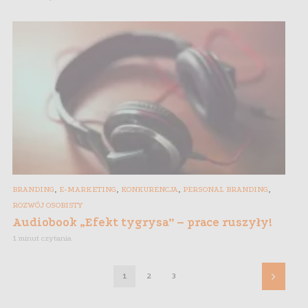
,
,
,
,
BRANDING
E-MARKETING
KONKURENCJA
PERSONAL BRANDING
ROZWÓJ OSOBISTY
Audiobook „Efekt tygrysa” – prace ruszyły!
1 minut czytania
1
2
3