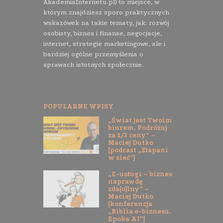
AkademiaInternetu.pl) to miejsce, w
którym znajdziesz sporo praktycznych
wskazówek na takie tematy, jak: rozwój
osobisty, biznes i finanse, negocjacje,
internet, strategie marketingowe, ale i
bardziej ogólne przemyślenia o
sprawach istotnych społecznie.
POPULARNE WPISY
„Świat jest Twoim
biurem. Podróżuj
za 1/3 ceny” –
Maciej Dutko
[podcast „Złapani
w sieć”]
„E-usługi – biznes
naprawdę
zda[o]lny” –
Maciej Dutko
[konferencja
„Biblia e-biznesu.
Epoka AI”]