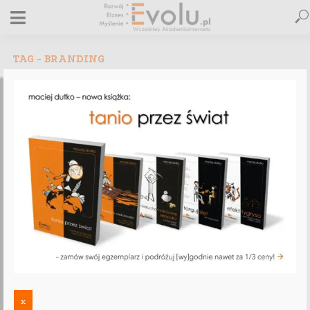
TAG - BRANDING
,
,
,
,
,
ALLEGRO
BRANDING
COPYWRITING
E-BIZNES
E-MARKETING
,
,
ETYKA BIZNESU
KONKURENCJA
NLP
Polecaj szkolenie „E-biznes do Kwadratu” i
zarabiaj!
x
2 minut czytania