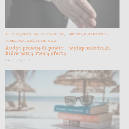
,
,
,
,
,
ALLEGRO
BRANDING
COPYWRITING
E-BIZNES
E-MARKETING
FUNKCJONALNOŚĆ STRON WWW
Audyt prawdę Ci powie – wyłap szkodniki,
które psują Twoją ofertę
9 minut czytania