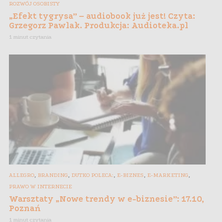
ROZWÓJ OSOBISTY
„Efekt tygrysa” – audiobook już jest! Czyta:
Grzegorz Pawlak. Produkcja: Audioteka.pl
1 minut czytania
,
,
,
,
,
ALLEGRO
BRANDING
DUTKO POLECA:
E-BIZNES
E-MARKETING
PRAWO W INTERNECIE
Warsztaty „Nowe trendy w e-biznesie”: 17.10,
Poznań
1 minut czytania