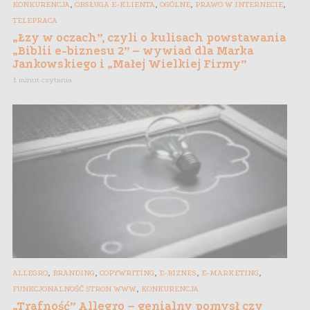
,
,
,
,
KONKURENCJA
OBSŁUGA E-KLIENTA
OGÓLNE
PRAWO W INTERNECIE
TELEPRACA
„Łzy w oczach”, czyli o kulisach powstawania
„Biblii e-biznesu 2” – wywiad dla Marka
Jankowskiego i „Małej Wielkiej Firmy”
1 minut czytania
,
,
,
,
,
ALLEGRO
BRANDING
COPYWRITING
E-BIZNES
E-MARKETING
,
FUNKCJONALNOŚĆ STRON WWW
KONKURENCJA
„Trafność” Allegro – genialny pomysł czy