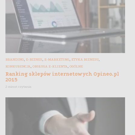
,
,
,
,
BRANDING
E-BIZNES
E-MARKETING
ETYKA BIZNESU
,
,
KONKURENCJA
OBSŁUGA E-KLIENTA
OGÓLNE
Ranking sklepów internetowych Opineo.pl
2015
2 minut czytania