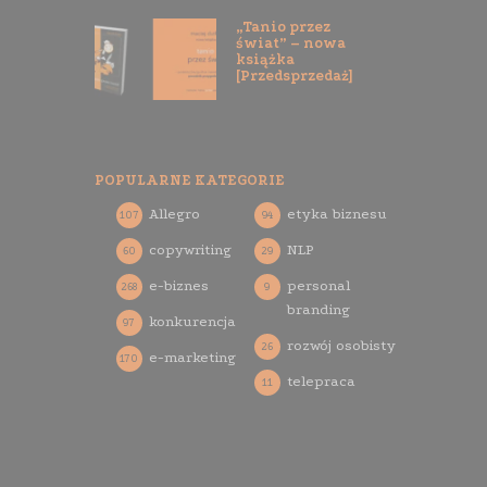
„Tanio przez
świat” – nowa
książka
[Przedsprzedaż]
POPULARNE KATEGORIE
Allegro
etyka biznesu
107
94
copywriting
NLP
60
29
e-biznes
personal
268
9
branding
konkurencja
97
rozwój osobisty
26
e-marketing
170
telepraca
11