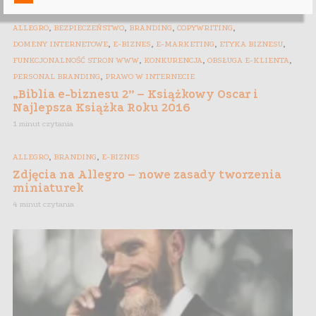
,
,
,
,
ALLEGRO
BEZPIECZEŃSTWO
BRANDING
COPYWRITING
,
,
,
,
DOMENY INTERNETOWE
E-BIZNES
E-MARKETING
ETYKA BIZNESU
,
,
,
FUNKCJONALNOŚĆ STRON WWW
KONKURENCJA
OBSŁUGA E-KLIENTA
,
PERSONAL BRANDING
PRAWO W INTERNECIE
„Biblia e-biznesu 2” – Książkowy Oscar i
Najlepsza Książka Roku 2016
1 minut czytania
,
,
ALLEGRO
BRANDING
E-BIZNES
Zdjęcia na Allegro – nowe zasady tworzenia
miniaturek
4 minut czytania