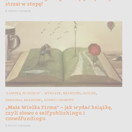
strzał w stopę?
6 minut czytania
,
,
,
"LAMPKĄ PO OCZACH" - WYWIADY
BRANDING
OGÓLNE
,
PERSONAL BRANDING
ROZWÓJ OSOBISTY
„Mała Wielka Firma” – jak wydać książkę,
czyli słowo o selfpublishingu i
crowdfundingu
1 minut czytania