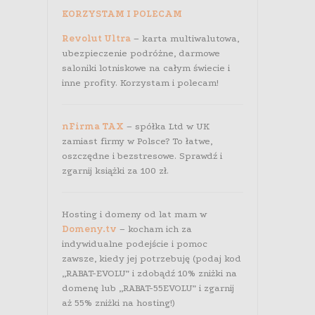
KORZYSTAM I POLECAM
Revolut Ultra
– karta multiwalutowa,
ubezpieczenie podróżne, darmowe
saloniki lotniskowe na całym świecie i
inne profity. Korzystam i polecam!
nFirma TAX
– spółka Ltd w UK
zamiast firmy w Polsce? To łatwe,
oszczędne i bezstresowe. Sprawdź i
zgarnij książki za 100 zł.
Hosting i domeny od lat mam w
Domeny.tv
– kocham ich za
indywidualne podejście i pomoc
zawsze, kiedy jej potrzebuję (podaj kod
„RABAT-EVOLU” i zdobądź 10% zniżki na
domenę lub „RABAT-55EVOLU” i zgarnij
aż 55% zniżki na hosting!)