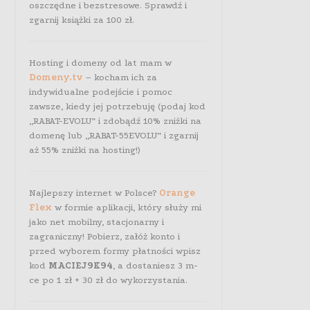
oszczędne i bezstresowe. Sprawdź i
zgarnij książki za 100 zł.
Hosting i domeny od lat mam w
Domeny.tv
– kocham ich za
indywidualne podejście i pomoc
zawsze, kiedy jej potrzebuję (podaj kod
„RABAT-EVOLU” i zdobądź 10% zniżki na
domenę lub „RABAT-55EVOLU” i zgarnij
aż 55% zniżki na hosting!)
Najlepszy internet w Polsce?
Orange
Flex
w formie aplikacji, który służy mi
jako net mobilny, stacjonarny i
zagraniczny! Pobierz, załóż konto i
przed wyborem formy płatności wpisz
kod
MACIEJ9K94
, a dostaniesz 3 m-
ce po 1 zł + 30 zł do wykorzystania.