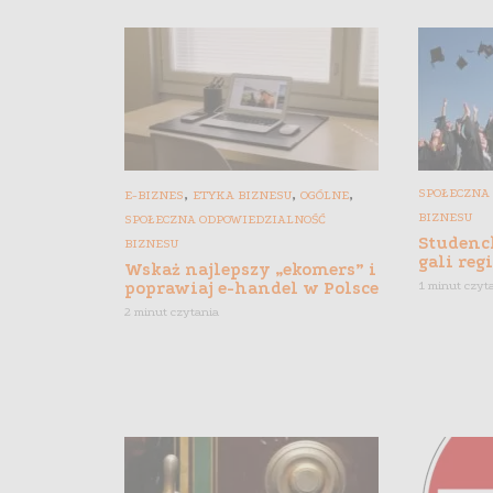
,
,
,
SPOŁECZNA
E-BIZNES
ETYKA BIZNESU
OGÓLNE
BIZNESU
SPOŁECZNA ODPOWIEDZIALNOŚĆ
Studenck
BIZNESU
gali reg
Wskaż najlepszy „ekomers” i
poprawiaj e-handel w Polsce
1 minut czyt
2 minut czytania