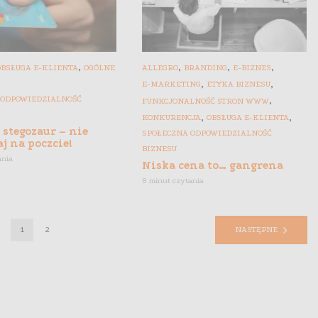
,
,
,
,
OBSŁUGA E-KLIENTA
OGÓLNE
ALLEGRO
BRANDING
E-BIZNES
,
,
E-MARKETING
ETYKA BIZNESU
,
 ODPOWIEDZIALNOŚĆ
FUNKCJONALNOŚĆ STRON WWW
,
,
KONKURENCJA
OBSŁUGA E-KLIENTA
 stegozaur – nie
SPOŁECZNA ODPOWIEDZIALNOŚĆ
j na poczcie!
BIZNESU
ania
Niska cena to… gangrena
8 minut czytania
1
2
NASTĘPNE