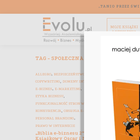
„TANIO PRZEZ ŚWI
MOJE KSIĄŻKI
I SZKOLENIA
TAG - SPOŁECZNA ODPOWIEDZIALNOŚ
,
,
,
ALLEGRO
BEZPIECZEŃSTWO
BRANDING
,
,
COPYWRITING
DOMENY INTERNETOWE
,
,
E-BIZNES
E-MARKETING
,
ETYKA BIZNESU
,
FUNKCJONALNOŚĆ STRON WWW
,
,
KONKURENCJA
OBSŁUGA E-KLIENTA
,
ARTYKUŁY 
PERSONAL BRANDING
ETYKA BIZ
PRAWO W INTERNECIE
SPOŁECZNA
„Biblia e-biznesu 2” –
Książkowy Oscar i Najlepsza
BIZNESU