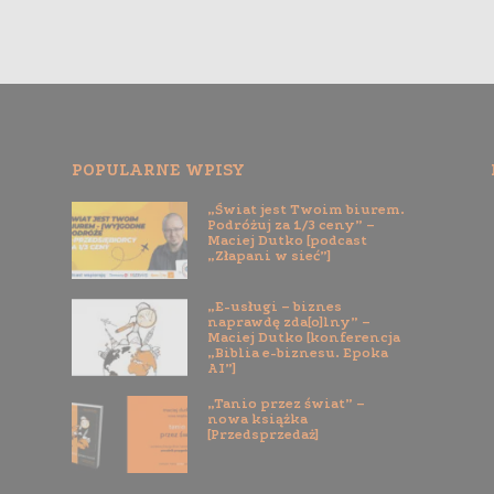
POPULARNE WPISY
„Świat jest Twoim biurem.
Podróżuj za 1/3 ceny” –
Maciej Dutko [podcast
„Złapani w sieć”]
„E-usługi – biznes
naprawdę zda[o]lny” –
Maciej Dutko [konferencja
„Biblia e-biznesu. Epoka
AI”]
„Tanio przez świat” –
nowa książka
[Przedsprzedaż]