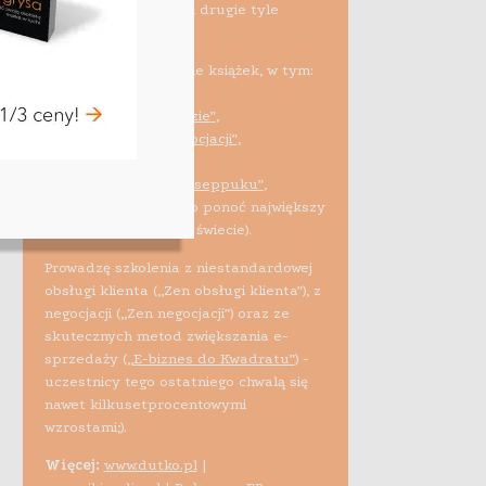
10 tys. sprzedawców i drugie tyle
studentów).
Spłodziłem kilkanaście książek, w tym:
•
„Tanio przez świat”
,
•
„Mucha w czekoladzie”
,
•
„Targuj się! Zen negocjacji”
,
•
„Efekt tygrysa”
,
•
„Nieruchomościowe seppuku”
,
•
„Biblia e-biznesu”
(to ponoć największy
tego typu projekt na świecie).
Prowadzę szkolenia z niestandardowej
obsługi klienta („Zen obsługi klienta”), z
negocjacji („Zen negocjacji”) oraz ze
skutecznych metod zwiększania e-
sprzedaży (
„E-biznes do Kwadratu”
) -
uczestnicy tego ostatniego chwalą się
nawet kilkusetprocentowymi
wzrostami;).
Więcej:
www.dutko.pl
|