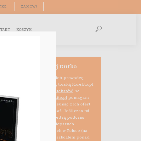
TKO!
ZAMÓW!
TAKT
KOSZYK
Maciej Dutko
Na co dzień prowadzę
firmę edytorską
Korekto.pl
(korekta tekstów)
, w
ramach projektu
Audite.pl
pomagam
też e-sprzedawcom usunąć z ich ofert
błędy psujące sprzedaż. Jeśli czas mi
pozwala, dzielę się wiedzą podczas
szkoleń i zajęć na najlepszych
uczelniach biznesowych w Polsce (na
zlecenie Allegro przeszkoliłem ponad