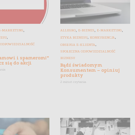
,
,
,
,
E-MARKETING
ALLEGRO
E-BIZNES
E-MARKETING
,
,
,
NESU
ETYKA BIZNESU
KONKURENCJA
,
 ODPOWIEDZIALNOŚĆ
OBSŁUGA E-KLIENTA
SPOŁECZNA ODPOWIEDZIALNOŚĆ
pamowi i spamerom!”
BIZNESU
cz się do akcji
Bądź świadomym
Konsumentem – opiniuj
ania
produkty
2 minut czytania