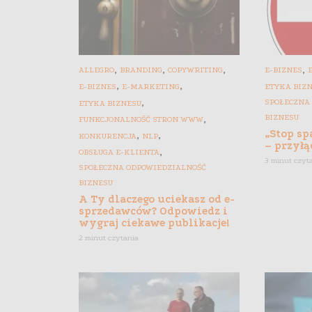
,
,
,
,
ALLEGRO
BRANDING
COPYWRITING
E-BIZNES
,
,
E-BIZNES
E-MARKETING
ETYKA BIZ
,
SPOŁECZNA
ETYKA BIZNESU
,
BIZNESU
FUNKCJONALNOŚĆ STRON WWW
„Stop s
,
,
KONKURENCJA
NLP
– przyłą
,
OBSŁUGA E-KLIENTA
3 minut czyt
SPOŁECZNA ODPOWIEDZIALNOŚĆ
BIZNESU
A Ty dlaczego uciekasz od e-
sprzedawców? Odpowiedz i
wygraj ciekawe publikacje!
2 minut czytania