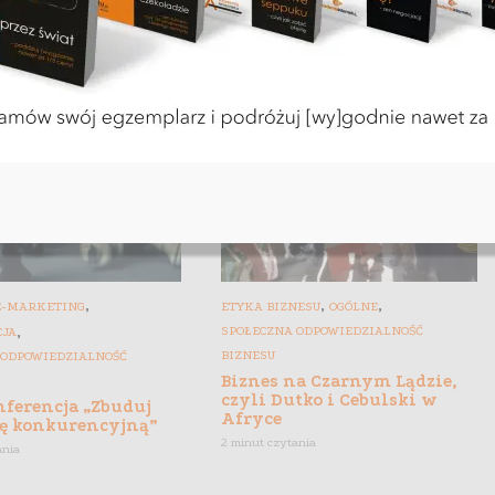
dladzieciakow 2015
Dewirtualizacja oferty – 10
 gościnny]
sposobów na zyskanie
twarzy w sieci
ania
9 minut czytania
,
,
,
E-MARKETING
ETYKA BIZNESU
OGÓLNE
,
SPOŁECZNA ODPOWIEDZIALNOŚĆ
CJA
BIZNESU
 ODPOWIEDZIALNOŚĆ
Biznes na Czarnym Lądzie,
czyli Dutko i Cebulski w
nferencja „Zbuduj
Afryce
ę konkurencyjną”
2 minut czytania
ania