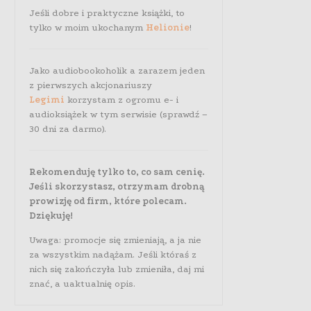
Jeśli dobre i praktyczne książki, to
tylko w moim ukochanym
Helionie
!
Jako audiobookoholik a zarazem jeden
z pierwszych akcjonariuszy
Legimi
korzystam z ogromu e- i
audioksiążek w tym serwisie (sprawdź –
30 dni za darmo).
Rekomenduję tylko to, co sam cenię.
Jeśli skorzystasz, otrzymam drobną
prowizję od firm, które polecam.
Dziękuję!
Uwaga: promocje się zmieniają, a ja nie
za wszystkim nadążam. Jeśli któraś z
nich się zakończyła lub zmieniła, daj mi
znać, a uaktualnię opis.