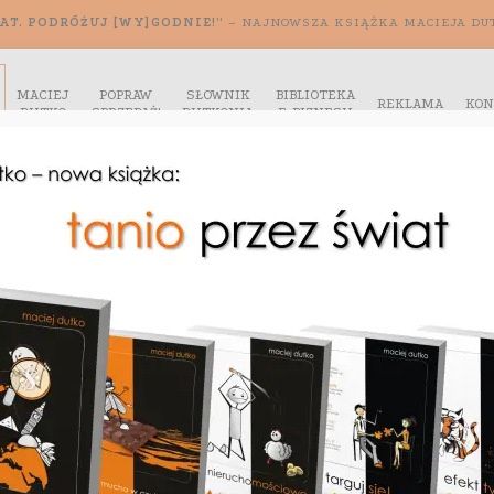
AT. PODRÓŻUJ [WY]GODNIE!”
– NAJNOWSZA KSIĄŻKA MACIEJA DU
MACIEJ
POPRAW
SŁOWNIK
BIBLIOTEKA
REKLAMA
KON
DUTKO
SPRZEDAŻ!
DUTKONIA
E-BIZNESU
Ć BIZNESU
,
,
,
,
SPONSOROWANE I GOŚCINNE
ALLEGRO
E-BIZNES
E-MARKETING
,
,
,
NESU
OGÓLNE
OBSŁUGA E-KLIENTA
 ODPOWIEDZIALNOŚĆ
SPOŁECZNA ODPOWIEDZIALNOŚĆ
BIZNESU