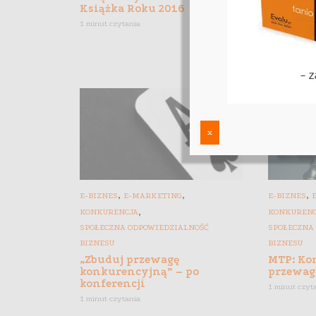
Książka Roku 2016
Akcja #
1 minut czytania
[artykuł
3 minut czyt
x
,
,
,
E-BIZNES
E-MARKETING
E-BIZNES
,
KONKURENCJA
KONKUREN
SPOŁECZNA ODPOWIEDZIALNOŚĆ
SPOŁECZNA
BIZNESU
BIZNESU
„Zbuduj przewagę
MTP: Ko
konkurencyjną” – po
przewag
konferencji
1 minut czyt
1 minut czytania