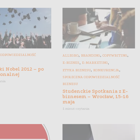
,
,
,
 ODPOWIEDZIALNOŚĆ
ALLEGRO
BRANDING
COPYWRITING
,
,
E-BIZNES
E-MARKETING
i Nobel 2012 – po
,
,
ETYKA BIZNESU
KONKURENCJA
ionalnej
SPOŁECZNA ODPOWIEDZIALNOŚĆ
ania
BIZNESU
Studenckie Spotkania z E-
biznesem – Wrocław, 15-16
maja
1 minut czytania