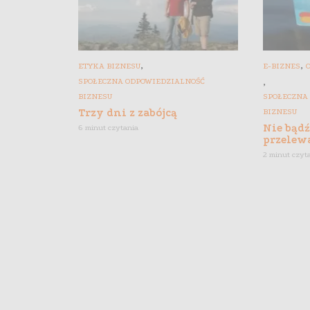
,
,
ETYKA BIZNESU
E-BIZNES
,
SPOŁECZNA ODPOWIEDZIALNOŚĆ
BIZNESU
SPOŁECZNA
Trzy dni z zabójcą
BIZNESU
Nie bądź
6 minut czytania
przelewa
2 minut czyt