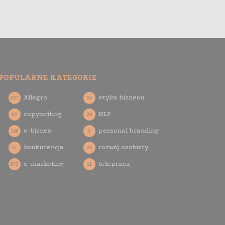
POPULARNE KATEGORIE
Allegro
etyka biznesu
107
94
copywriting
NLP
60
29
e-biznes
personal branding
268
9
konkurencja
rozwój osobisty
97
26
e-marketing
telepraca
170
11