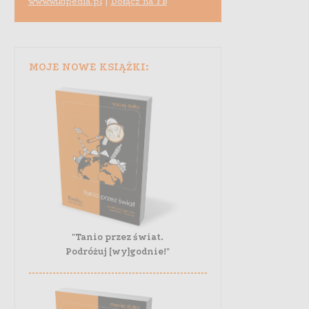
www.wikipedia.pl
|
Dołącz na FB
MOJE NOWE KSIĄŻKI:
"Tanio przez świat.
Podróżuj [wy]godnie!"