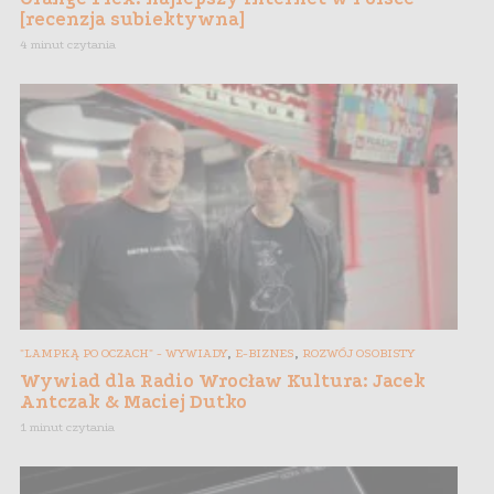
[recenzja subiektywna]
4 minut czytania
,
,
"LAMPKĄ PO OCZACH" - WYWIADY
E-BIZNES
ROZWÓJ OSOBISTY
Wywiad dla Radio Wrocław Kultura: Jacek
Antczak & Maciej Dutko
1 minut czytania