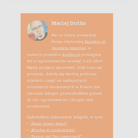
Maciej Dutko
Na co dzień prowadzę
firmę edytorską
Korekto.pl
(korekta tekstów)
, w
ramach projektu
Audite.pl
pomagam
też e-sprzedawcom usunąć z ich ofert
błędy psujące sprzedaż. Jeśli czas mi
pozwala, dzielę się wiedzą podczas
szkoleń i zajęć na najlepszych
uczelniach biznesowych w Polsce (na
zlecenie Allegro przeszkoliłem ponad
10 tys. sprzedawców i drugie tyle
studentów).
Spłodziłem kilkanaście książek, w tym:
•
„Tanio przez świat”
,
•
„Mucha w czekoladzie”
,
•
„Targuj się! Zen negocjacji”
,