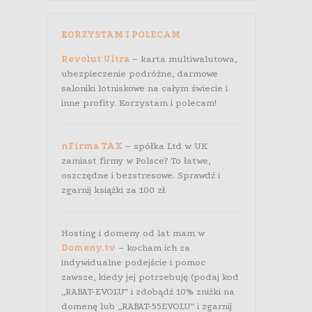
KORZYSTAM I POLECAM
Revolut Ultra
– karta multiwalutowa,
ubezpieczenie podróżne, darmowe
saloniki lotniskowe na całym świecie i
inne profity. Korzystam i polecam!
nFirma TAX
– spółka Ltd w UK
zamiast firmy w Polsce? To łatwe,
oszczędne i bezstresowe. Sprawdź i
zgarnij książki za 100 zł.
Hosting i domeny od lat mam w
Domeny.tv
– kocham ich za
indywidualne podejście i pomoc
zawsze, kiedy jej potrzebuję (podaj kod
„RABAT-EVOLU” i zdobądź 10% zniżki na
domenę lub „RABAT-55EVOLU” i zgarnij