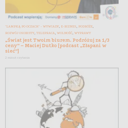
,
,
,
"LAMPKĄ PO OCZACH" - WYWIADY
E-BIZNES
PODRÓŻE
,
,
,
ROZWÓJ OSOBISTY
TELEPRACA
WOLNOŚĆ
WYPRAWY
„Świat jest Twoim biurem. Podróżuj za 1/3
ceny” – Maciej Dutko [podcast „Złapani w
sieć”]
2 minut czytania