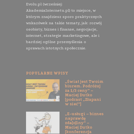
Evolu.pl (wcześniej:
AkademiaInternetu.pl) to miejsce, w
którym znajdziesz sporo praktycznych
wskazówek na takie tematy, jak: rozwój
osobisty, biznes i finanse, negocjacje,
internet, strategie marketingowe, ale i
bardziej ogólne przemyślenia o
sprawach istotnych społecznie.
POPULARNE WPISY
„Świat jest Twoim
biurem. Podróżuj
za 1/3 ceny” –
Maciej Dutko
[podcast „Złapani
w sieć”]
„E-usługi – biznes
naprawdę
zda[o]lny” –
Maciej Dutko
[konferencja