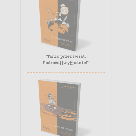
"Tanio przez świat.
Podróżuj [wy]godnie!"