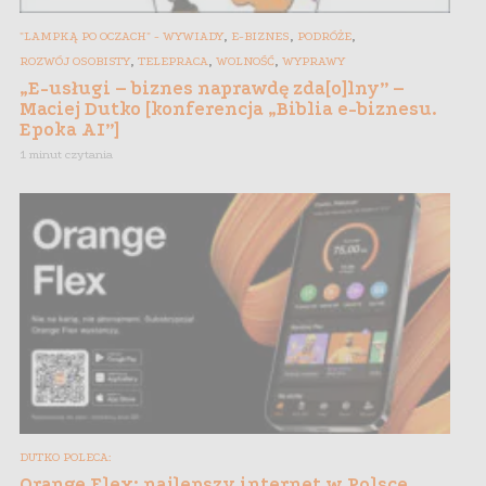
,
,
,
"LAMPKĄ PO OCZACH" - WYWIADY
E-BIZNES
PODRÓŻE
,
,
,
ROZWÓJ OSOBISTY
TELEPRACA
WOLNOŚĆ
WYPRAWY
„E-usługi – biznes naprawdę zda[o]lny” –
Maciej Dutko [konferencja „Biblia e-biznesu.
Epoka AI”]
1 minut czytania
DUTKO POLECA:
Orange Flex: najlepszy internet w Polsce