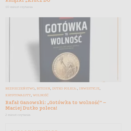
książki „Klucz DO”
10 minut czytania
,
,
,
,
BEZPIECZEŃSTWO
BITCOIN
DUTKO POLECA:
INWESTYCJE
,
KRYPTOWALUTY
WOLNOŚĆ
Rafał Ganowski: „Gotówka to wolność” –
Maciej Dutko poleca!
2 minut czytania