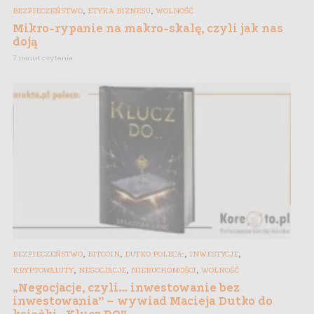
,
,
BEZPIECZEŃSTWO
ETYKA BIZNESU
WOLNOŚĆ
Mikro-rypanie na makro-skalę, czyli jak nas
doją
7 minut czytania
,
,
,
,
BEZPIECZEŃSTWO
BITCOIN
DUTKO POLECA:
INWESTYCJE
,
,
,
KRYPTOWALUTY
NEGOCJACJE
NIERUCHOMOŚCI
WOLNOŚĆ
„Negocjacje, czyli… inwestowanie bez
inwestowania” – wywiad Macieja Dutko do