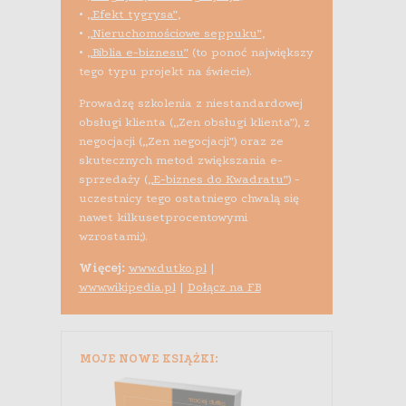
•
„Efekt tygrysa”
,
•
„Nieruchomościowe seppuku”
,
•
„Biblia e-biznesu”
(to ponoć największy
tego typu projekt na świecie).
Prowadzę szkolenia z niestandardowej
obsługi klienta („Zen obsługi klienta”), z
negocjacji („Zen negocjacji”) oraz ze
skutecznych metod zwiększania e-
sprzedaży (
„E-biznes do Kwadratu”
) -
uczestnicy tego ostatniego chwalą się
nawet kilkusetprocentowymi
wzrostami;).
Więcej:
www.dutko.pl
|
www.wikipedia.pl
|
Dołącz na FB
MOJE NOWE KSIĄŻKI: