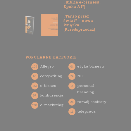
„Biblia e-biznesu.
Epoka AI”]
„Tanio przez
świat” – nowa
książka
[Przedsprzedaż]
POPULARNE KATEGORIE
Allegro
etyka biznesu
107
94
copywriting
NLP
60
29
e-biznes
personal
268
9
branding
konkurencja
97
rozwój osobisty
26
e-marketing
170
telepraca
11