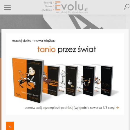
,
,
,
,
DUTKO POLECA:
E-BIZNES
E-MARKETING
ETYKA BIZNESU
,
,
KONKURENCJA
OBSŁUGA E-KLIENTA
ROZWÓJ OSOBISTY
Dutko poleca: „Grywalizacja” (Paweł
Tkaczyk), czyli „zagramy sobie!”
3 stycznia 2016
Dodaj komentarz
Maciej Dutko
2 minut czytania
DODAJ
KOMENTARZ
x