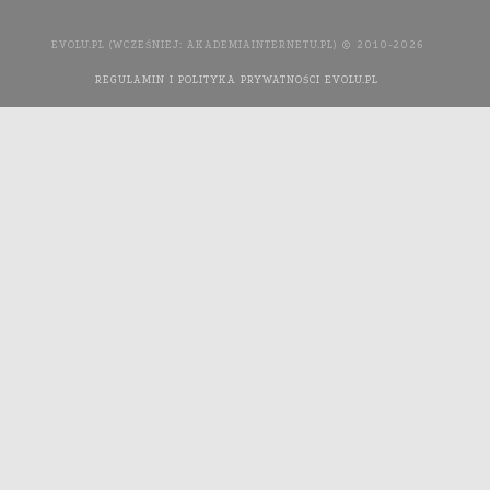
EVOLU.PL (WCZEŚNIEJ: AKADEMIAINTERNETU.PL) © 2010-2026
REGULAMIN I POLITYKA PRYWATNOŚCI EVOLU.PL
WYKONANIE
STRONY INTERNETOWEJ: AGENCJA INTERAKTYWNA MEDIA
YOU NEED