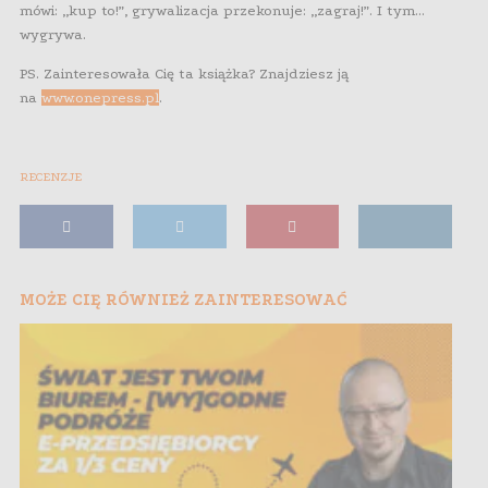
mówi: „kup to!”, grywalizacja przekonuje: „zagraj!”. I tym…
wygrywa.
PS. Zainteresowała Cię ta książka? Znajdziesz ją
na
www.onepress.pl
.
RECENZJE
MOŻE CIĘ RÓWNIEŻ ZAINTERESOWAĆ