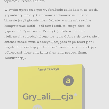
wymówek. Przesłuchałem.
W swoim uproszczonym wyobrażeniu zakładałem, że teoria
grywalizacji mówi, jak sterować zachowaniami ludzi w
biznesie (czyli głównie klientów), aby – niczym bezwolne
komputerowe ludki – szli tam i robili to, czego chce ich
„operator”. Tymczasem Tkaczyk (notabene jeden z
nielicznych autorów, którego nie tylko dobrze się czyta, ale i
słucha), zabrał mnie w fascynującą podróż po teorii gier i
regułach pozwalających budować niesamowitą interakcję z
odbiorcami: klientami, kontrahentami, pracownikami,
konkurencją…