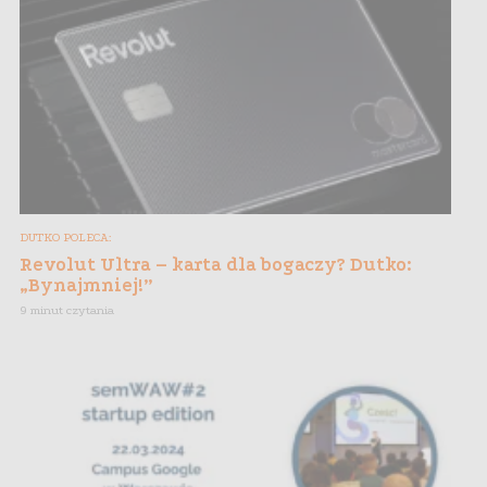
DUTKO POLECA:
Revolut Ultra – karta dla bogaczy? Dutko:
„Bynajmniej!”
9 minut czytania