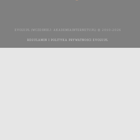
EVOLU.PL (WCZEŚNIEJ: AKADEMIAINTERNETU.PL) © 2010-2026
REGULAMIN I POLITYKA PRYWATNOŚCI EVOLU.PL
WYKONANIE
STRONY INTERNETOWEJ: AGENCJA INTERAKTYWNA MEDIA
YOU NEED