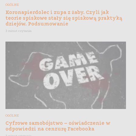
OGÓLNE
Koronapierdolec i zupa z żaby. Czyli jak
teorie spiskowe stały się spiskową praktyką
dziejów. Podsumowanie
3 minut czytania
OGÓLNE
Cyfrowe samobójstwo – oświadczenie w
odpowiedzi na cenzurę Facebooka
3 minut czytania