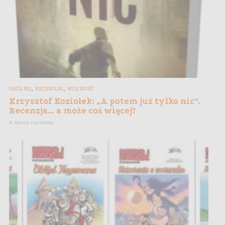
,
,
OGÓLNE
RECENZJA
WOLNOŚĆ
Krzysztof Koziołek: „A potem już tylko nic”.
Recenzja… a może coś więcej?
4 minut czytania