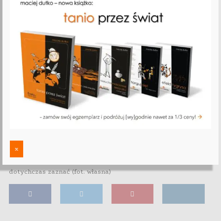
x
Takich obrażeń nawet prawdziwy Travis nie raczył
dotychczas zaznać (fot. własna)