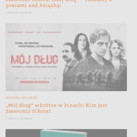
pracami nad książką!
2 minut czytania
,
OGÓLNE
WOLNOŚĆ
„Mój dług” wkrótce w kinach! Kim jest
Sławomir Sikora?
3 minut czytania