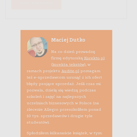
Maciej Dutko
Na co dzień prowadzę
firmę edytorską
Korekto.pl
(korekta tekstów)
, w
ramach projektu
Audite.pl
pomagam
też e-sprzedawcom usunąć z ich ofert
błędy psujące sprzedaż. Jeśli czas mi
pozwala, dzielę się wiedzą podczas
szkoleń i zajęć na najlepszych
uczelniach biznesowych w Polsce (na
zlecenie Allegro przeszkoliłem ponad
10 tys. sprzedawców i drugie tyle
studentów).
Spłodziłem kilkanaście książek, w tym: