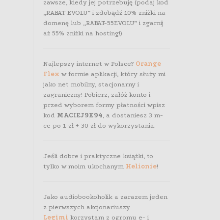
zawsze, kiedy jej potrzebuję (podaj kod
„RABAT-EVOLU” i zdobądź 10% zniżki na
domenę lub „RABAT-55EVOLU” i zgarnij
aż 55% zniżki na hosting!)
Najlepszy internet w Polsce?
Orange
Flex
w formie aplikacji, który służy mi
jako net mobilny, stacjonarny i
zagraniczny! Pobierz, załóż konto i
przed wyborem formy płatności wpisz
kod
MACIEJ9K94
, a dostaniesz 3 m-
ce po 1 zł + 30 zł do wykorzystania.
Jeśli dobre i praktyczne książki, to
tylko w moim ukochanym
Helionie
!
Jako audiobookoholik a zarazem jeden
z pierwszych akcjonariuszy
Legimi
korzystam z ogromu e- i