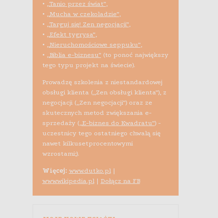
•
„Tanio przez świat”
,
•
„Mucha w czekoladzie”
,
•
„Targuj się! Zen negocjacji”
,
•
„Efekt tygrysa”
,
•
„Nieruchomościowe seppuku”
,
•
„Biblia e-biznesu”
(to ponoć największy
tego typu projekt na świecie).
Prowadzę szkolenia z niestandardowej
obsługi klienta („Zen obsługi klienta”), z
negocjacji („Zen negocjacji”) oraz ze
skutecznych metod zwiększania e-
sprzedaży (
„E-biznes do Kwadratu”
) -
uczestnicy tego ostatniego chwalą się
nawet kilkusetprocentowymi
wzrostami;).
Więcej:
www.dutko.pl
|
www.wikipedia.pl
|
Dołącz na FB