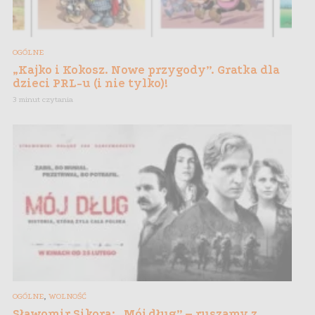
OGÓLNE
„Kajko i Kokosz. Nowe przygody”. Gratka dla
dzieci PRL-u (i nie tylko)!
3 minut czytania
,
OGÓLNE
WOLNOŚĆ
Sławomir Sikora: „Mój dług” – ruszamy z