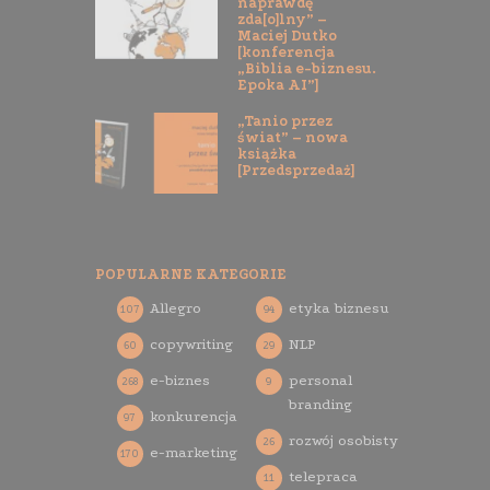
naprawdę
zda[o]lny” –
Maciej Dutko
[konferencja
„Biblia e-biznesu.
Epoka AI”]
„Tanio przez
świat” – nowa
książka
[Przedsprzedaż]
POPULARNE KATEGORIE
Allegro
etyka biznesu
107
94
copywriting
NLP
60
29
e-biznes
personal
268
9
branding
konkurencja
97
rozwój osobisty
26
e-marketing
170
telepraca
11