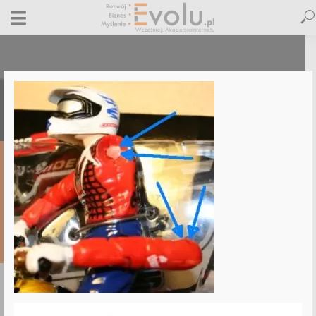
travis
5 stycznia 2011
Dodaj komentarz
Maciej Dutko
1 minut czytania
DODAJ
KOMENTARZ