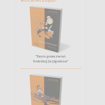
MOJE NOWE KSIĄŻKI:
"Tanio przez świat.
Podróżuj [wy]godnie!"