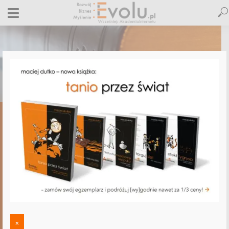
,
,
,
ALLEGRO
E-BIZNES
ETYKA BIZNESU
PRAWO W INTERNECIE
Poprawny regulamin e-sklepu, polityka
prywatności, GIODO i cookies? Sprawdź,
czy jesteś ok!
20 maja 2014
Dodaj komentarz
Maciej Dutko
1 minut czytania
DODAJ
KOMENTARZ
x