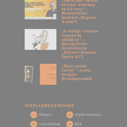
„Świat jest Twoim
biurem. Podróżuj
za 1/3 ceny” –
Maciej Dutko
[podcast „Złapani
w sieć”]
„E-usługi – biznes
naprawdę
zda[o]lny” –
Maciej Dutko
[konferencja
„Biblia e-biznesu.
Epoka AI”]
„Tanio przez
świat” – nowa
książka
[Przedsprzedaż]
POPULARNE KATEGORIE
Allegro
etyka biznesu
107
94
copywriting
NLP
60
29