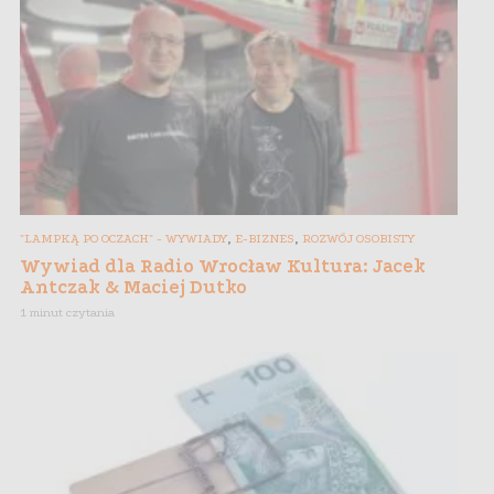
,
,
"LAMPKĄ PO OCZACH" - WYWIADY
E-BIZNES
ROZWÓJ OSOBISTY
Wywiad dla Radio Wrocław Kultura: Jacek
Antczak & Maciej Dutko
1 minut czytania