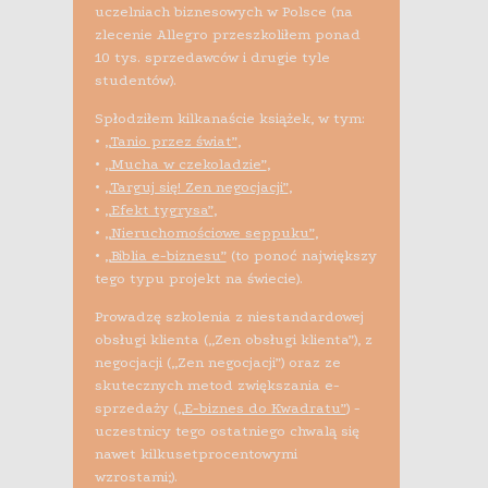
uczelniach biznesowych w Polsce (na
zlecenie Allegro przeszkoliłem ponad
10 tys. sprzedawców i drugie tyle
studentów).
Spłodziłem kilkanaście książek, w tym:
•
„Tanio przez świat”
,
•
„Mucha w czekoladzie”
,
•
„Targuj się! Zen negocjacji”
,
•
„Efekt tygrysa”
,
•
„Nieruchomościowe seppuku”
,
•
„Biblia e-biznesu”
(to ponoć największy
tego typu projekt na świecie).
Prowadzę szkolenia z niestandardowej
obsługi klienta („Zen obsługi klienta”), z
negocjacji („Zen negocjacji”) oraz ze
skutecznych metod zwiększania e-
sprzedaży (
„E-biznes do Kwadratu”
) -
uczestnicy tego ostatniego chwalą się
nawet kilkusetprocentowymi
wzrostami;).