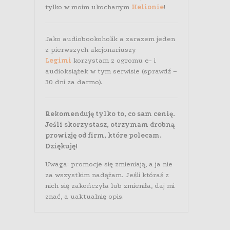
tylko w moim ukochanym
Helionie
!
Jako audiobookoholik a zarazem jeden
z pierwszych akcjonariuszy
Legimi
korzystam z ogromu e- i
audioksiążek w tym serwisie (sprawdź –
30 dni za darmo).
Rekomenduję tylko to, co sam cenię.
Jeśli skorzystasz, otrzymam drobną
prowizję od firm, które polecam.
Dziękuję!
Uwaga: promocje się zmieniają, a ja nie
za wszystkim nadążam. Jeśli któraś z
nich się zakończyła lub zmieniła, daj mi
znać, a uaktualnię opis.