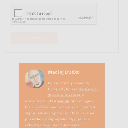
Maciej Dutko
Na co dzień prowadzę
firmę edytorską
Korekto.pl
(korekta tekstów)
, w
ramach projektu
Audite.pl
pomagam
też e-sprzedawcom usunąć z ich ofert
błędy psujące sprzedaż. Jeśli czas mi
pozwala, dzielę się wiedzą podczas
szkoleń i zajęć na najlepszych