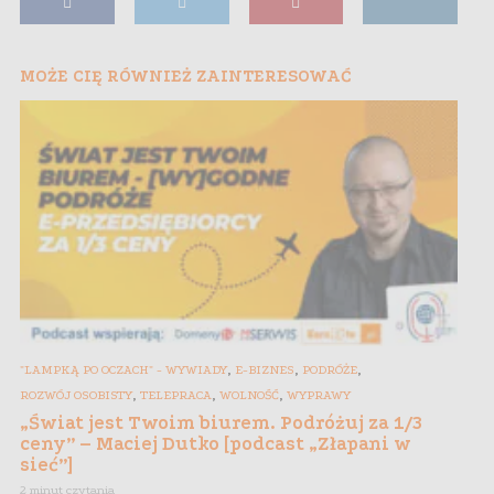
MOŻE CIĘ RÓWNIEŻ ZAINTERESOWAĆ
,
,
,
"LAMPKĄ PO OCZACH" - WYWIADY
E-BIZNES
PODRÓŻE
,
,
,
ROZWÓJ OSOBISTY
TELEPRACA
WOLNOŚĆ
WYPRAWY
„Świat jest Twoim biurem. Podróżuj za 1/3
ceny” – Maciej Dutko [podcast „Złapani w
sieć”]
2 minut czytania