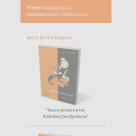
Więcej:
www.dutko.pl
|
www.wikipedia.pl
|
Dołącz na FB
MOJE NOWE KSIĄŻKI:
"Tanio przez świat.
Podróżuj [wy]godnie!"