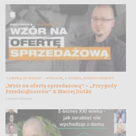
,
,
"LAMPKĄ PO OCZACH" - WYWIADY
E-BIZNES
ROZWÓJ OSOBISTY
„Wzór na ofertę sprzedażową” – „Przygody
Przedsiębiorców” & Maciej Dutko
2 minut czytania