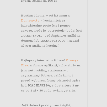
zgarnij książki za 100 zł.
Hosting i domeny od lat mam w
Domeny.tv
– kocham ich za
indywidualne podejście i pomoc
zawsze, kiedy jej potrzebuję (podaj kod
„RABAT-EVOLU” i zdobądź 10% zniżki na
domenę lub „RABAT-55EVOLU” i zgarnij
aż 55% zniżki na hosting!)
Najlepszy internet w Polsce?
Orange
Flex
w formie aplikacji, który służy mi
jako net mobilny, stacjonarny i
zagraniczny! Pobierz, załóż konto i
przed wyborem formy płatności wpisz
kod
MACIEJ9K94
, a dostaniesz 3 m-
ce po 1 zł + 30 zł do wykorzystania.
Jeśli dobre i praktyczne książki, to