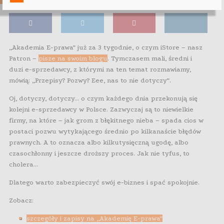
„Akademia E-prawa” już za 3 tygodnie, o czym iStore – nasz
Patron –
pisze na swoim blogu
. Tymczasem mali, średni i
duzi e-sprzedawcy, z którymi na ten temat rozmawiamy,
mówią: „Przepisy? Pozwy? Eee, nas to nie dotyczy”.
Oj, dotyczy, dotyczy… o czym każdego dnia przekonują się
kolejni e-sprzedawcy w Polsce. Zazwyczaj są to niewielkie
firmy, na które – jak grom z błękitnego nieba – spada cios w
postaci pozwu wytykającego średnio po kilkanaście błędów
prawnych. A to oznacza albo kilkutysięczną ugodę, albo
czasochłonny i jeszcze droższy proces. Jak nie tyfus, to
cholera…
Dlatego warto zabezpieczyć swój e-biznes i spać spokojnie.
Zobacz:
szczegóły i zapisy na „Akademię E-prawa”