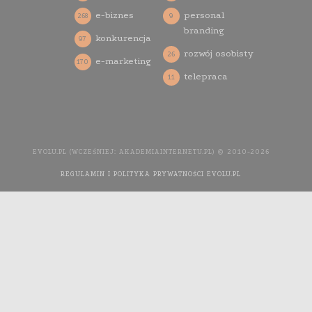
e-biznes
personal
268
9
branding
konkurencja
97
rozwój osobisty
26
e-marketing
170
telepraca
11
EVOLU.PL (WCZEŚNIEJ: AKADEMIAINTERNETU.PL) © 2010-2026
REGULAMIN I POLITYKA PRYWATNOŚCI EVOLU.PL
WYKONANIE
STRONY INTERNETOWEJ: AGENCJA INTERAKTYWNA MEDIA
YOU NEED