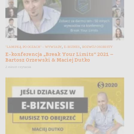
,
,
"LAMPKĄ PO OCZACH" - WYWIADY
E-BIZNES
ROZWÓJ OSOBISTY
E-konferencja „Break Your Limits” 2021 –
Bartosz Orzewski & Maciej Dutko
2 minut czytania