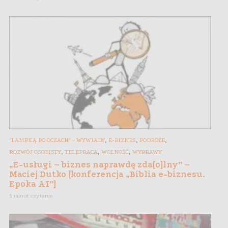
,
,
,
"LAMPKĄ PO OCZACH" - WYWIADY
E-BIZNES
PODRÓŻE
,
,
,
ROZWÓJ OSOBISTY
TELEPRACA
WOLNOŚĆ
WYPRAWY
„E-usługi – biznes naprawdę zda[o]lny” –
Maciej Dutko [konferencja „Biblia e-biznesu.
Epoka AI”]
1 minut czytania