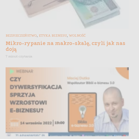
,
,
BEZPIECZEŃSTWO
ETYKA BIZNESU
WOLNOŚĆ
Mikro-rypanie na makro-skalę, czyli jak nas
doją
7 minut czytania