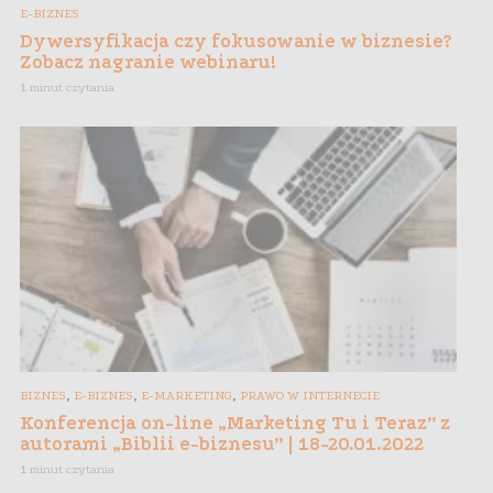
E-BIZNES
Dywersyfikacja czy fokusowanie w biznesie?
Zobacz nagranie webinaru!
1 minut czytania
,
,
,
BIZNES
E-BIZNES
E-MARKETING
PRAWO W INTERNECIE
Konferencja on-line „Marketing Tu i Teraz” z
autorami „Biblii e-biznesu” | 18-20.01.2022
1 minut czytania