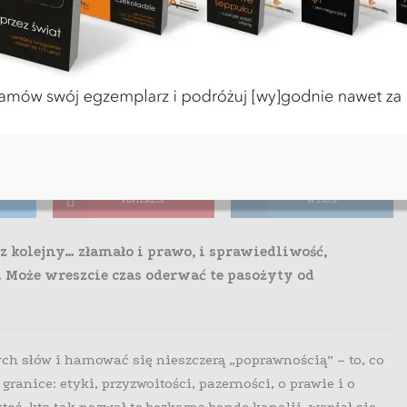
? Zmądrzej!
 czytania
PINTEREST
WYKOP
 kolejny… złamało i prawo, i sprawiedliwość,
. Może wreszcie czas oderwać te pasożyty od
ych słów i hamować się nieszczerą „poprawnością” – to, co
granice: etyki, przyzwoitości, pazerności, o prawie i o