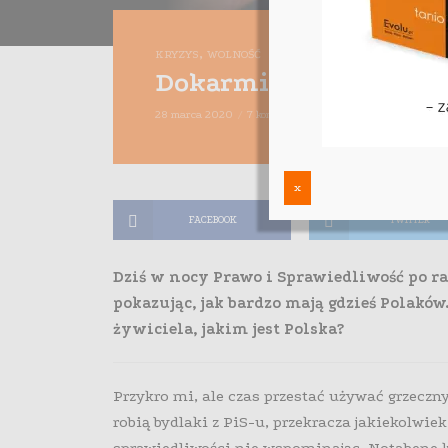
,
KRYZYS
WOLNOŚĆ
Dokarmiasz Pi(S)jawki
28 marca 2020
7 komentarzy
Maciej Dutko
3 minut
x
FACEBOOK
TWITTER
Dziś w nocy Prawo i Sprawiedliwość po raz
pokazując, jak bardzo mają gdzieś Polaków
żywiciela, jakim jest Polska?
Przykro mi, ale czas przestać używać grzeczn
robią bydlaki z PiS-u, przekracza jakiekolwiek 