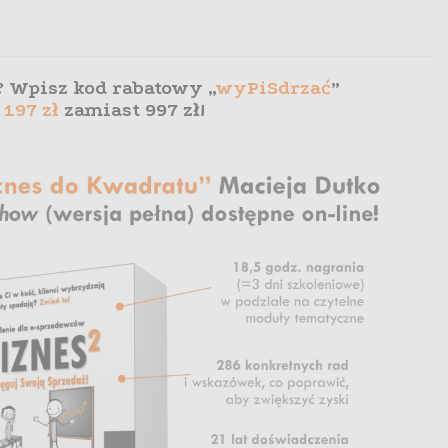
u? Wpisz kod rabatowy „
wyPiSdrzać
”
a
197 zł
zamiast 997 zł
!