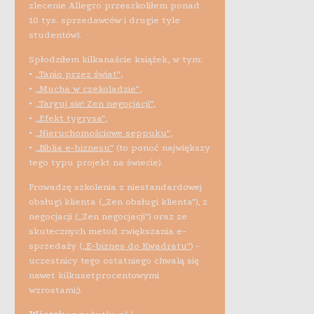
zlecenie Allegro przeszkoliłem ponad
10 tys. sprzedawców i drugie tyle
studentów).
Spłodziłem kilkanaście książek, w tym:
•
„Tanio przez świat”
,
•
„Mucha w czekoladzie”
,
•
„Targuj się! Zen negocjacji”
,
•
„Efekt tygrysa”
,
•
„Nieruchomościowe seppuku”
,
•
„Biblia e-biznesu”
(to ponoć największy
tego typu projekt na świecie).
Prowadzę szkolenia z niestandardowej
obsługi klienta („Zen obsługi klienta”), z
negocjacji („Zen negocjacji”) oraz ze
skutecznych metod zwiększania e-
sprzedaży (
„E-biznes do Kwadratu”
) -
uczestnicy tego ostatniego chwalą się
nawet kilkusetprocentowymi
wzrostami;).