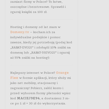
zamiast firmy w Polsce? To łatwe,
oszczędne i bezstresowe. Sprawdź i
zgarnij książki za 100 zł.
Hosting i domeny od lat mam w
Domeny.tv
– kocham ich za
indywidualne podejście i pomoc
zawsze, kiedy jej potrzebuję (podaj kod
„RABAT-EVOLU” i zdobądź 10% zniżki na
domenę lub „RABAT-55EVOLU” i zgarnij
aż 55% zniżki na hosting!)
Najlepszy internet w Polsce?
Orange
Flex
w formie aplikacji, który służy mi
jako net mobilny, stacjonarny i
zagraniczny! Pobierz, załóż konto i
przed wyborem formy płatności wpisz
kod
MACIEJ9K94
, a dostaniesz 3 m-
ce po 1 zł + 30 zł do wykorzystania.