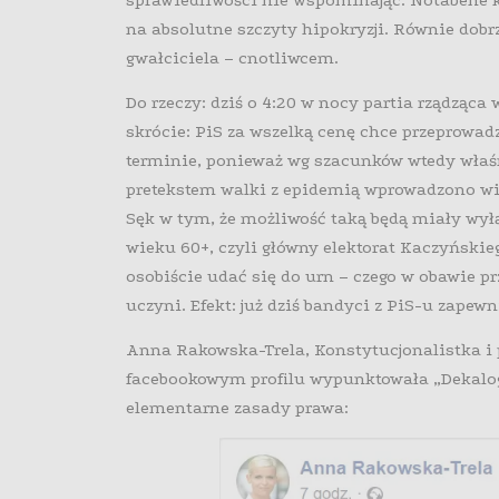
sprawiedliwości nie wspominając. Notabene kt
na absolutne szczyty hipokryzji. Równie
dobr
gwałciciela – cnotliwcem.
Do rzeczy: dziś o 4:20 w nocy partia rządzą
skrócie: PiS za wszelką cenę chce przeprowa
terminie, ponieważ wg szacunków wtedy właśn
pretekstem walki z epidemią wprowadzono wię
Sęk w tym, że możliwość taką będą miały wy
wieku 60+, czyli główny elektorat Kaczyńskiego
osobiście udać się do urn – czego w obawie 
uczyni. Efekt: już dziś bandyci z PiS-u zapewn
Anna Rakowska-Trela, Konstytucjonalistka i 
facebookowym profilu wypunktowała „Dekalog 
elementarne zasady prawa: