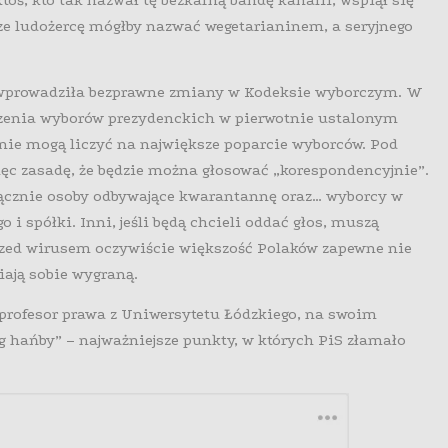
oś, kto tak nazwał tę bezkarną bandę kanalii, wspiął się
ze ludożercę mógłby nazwać wegetarianinem, a seryjnego
ca wprowadziła bezprawne zmiany w Kodeksie wyborczym. W
dzenia wyborów prezydenckich w pierwotnie ustalonym
ie mogą liczyć na największe poparcie wyborców. Pod
c zasadę, że będzie można głosować „korespondencyjnie”.
łącznie osoby odbywające kwarantannę oraz… wyborcy w
 i spółki. Inni, jeśli będą chcieli oddać głos, muszą
przed wirusem oczywiście większość Polaków zapewne nie
iają sobie wygraną.
profesor prawa z Uniwersytetu Łódzkiego, na swoim
hańby” – najważniejsze punkty, w których PiS złamało