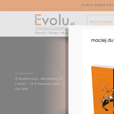
„TANIO PRZEZ ŚWI
MOJE KSIĄŻKI
I SZKOLENIA
POPRZEDNIE
E-konferencja „Marketing tu
i teraz” – 8-9 kwietnia 2020.
On-line!