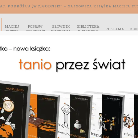
AT. PODRÓŻUJ [WY]GODNIE!”
– NAJNOWSZA KSIĄŻKA MACIEJA DU
MACIEJ
POPRAW
SŁOWNIK
BIBLIOTEKA
REKLAMA
KON
DUTKO
SPRZEDAŻ!
DUTKONIA
E-BIZNESU