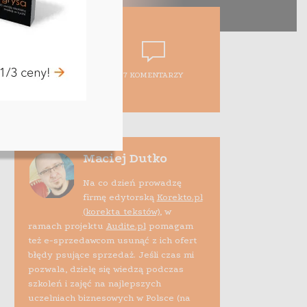
7 KOMENTARZY
Maciej Dutko
Na co dzień prowadzę
firmę edytorską
Korekto.pl
(korekta tekstów)
, w
ramach projektu
Audite.pl
pomagam
też e-sprzedawcom usunąć z ich ofert
błędy psujące sprzedaż. Jeśli czas mi
pozwala, dzielę się wiedzą podczas
szkoleń i zajęć na najlepszych
uczelniach biznesowych w Polsce (na