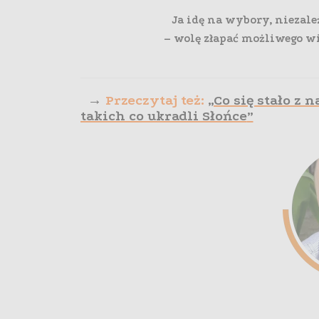
Ja idę na wybory, niezal
– wolę złapać możliwego wi
→
Przeczytaj też:
„Co się stało z 
takich co ukradli Słońce
”