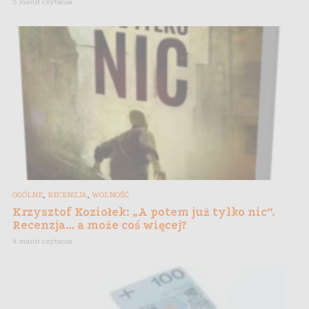
5 minut czytania
,
,
OGÓLNE
RECENZJA
WOLNOŚĆ
Krzysztof Koziołek: „A potem już tylko nic”.
Recenzja… a może coś więcej?
4 minut czytania