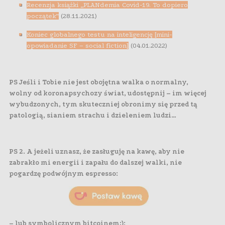
Recenzja książki „PLANdemia Covid-19. To dopiero
początek”
(28.11.2021)
Koniec globalnego testu na inteligencję [mini-
opowiadanie SF – social fiction]
(04.01.2022)
PS Jeśli i Tobie nie jest obojętna walka o normalny,
wolny od koronapsychozy świat, udostępnij – im więcej
wybudzonych, tym skuteczniej obronimy się przed tą
patologią, sianiem strachu i dzieleniem ludzi…
PS 2.
A jeżeli uznasz, że zasługuję na kawę, aby nie
zabrakło mi energii i zapału do dalszej walki, nie
pogardzę podwójnym espresso:
– lub symbolicznym bitcoinem;):