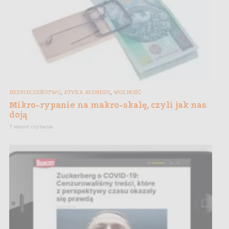
,
,
BEZPIECZEŃSTWO
ETYKA BIZNESU
WOLNOŚĆ
Mikro-rypanie na makro-skalę, czyli jak nas
doją
7 minut czytania