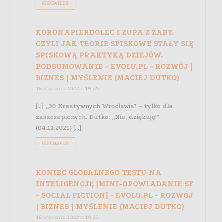
ODPOWIEDZ
KORONAPIERDOLEC I ZUPA Z ŻABY.
CZYLI JAK TEORIE SPISKOWE STAŁY SIĘ
SPISKOWĄ PRAKTYKĄ DZIEJÓW.
PODSUMOWANIE - EVOLU.PL - ROZWÓJ |
BIZNES | MYŚLENIE (MACIEJ DUTKO)
16 stycznia 2022 o 19:25
[…] „30 Kreatywnych Wrocławia” – tylko dla
zaszczepionych. Dutko: „Nie, dziękuję!”
(04.11.2021) […]
ODPOWIEDZ
KONIEC GLOBALNEGO TESTU NA
INTELIGENCJĘ [MINI-OPOWIADANIE SF
- SOCIAL FICTION] - EVOLU.PL - ROZWÓJ
| BIZNES | MYŚLENIE (MACIEJ DUTKO)
16 stycznia 2022 o 19:23