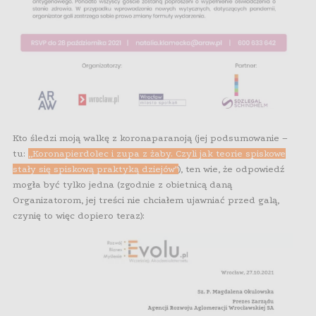
Kto śledzi moją walkę z koronaparanoją (jej podsumowanie –
tu:
„Koronapierdolec i zupa z żaby. Czyli jak teorie spiskowe
stały się spiskową praktyką dziejów”
), ten wie, że odpowiedź
mogła być tylko jedna (zgodnie z obietnicą daną
Organizatorom, jej treści nie chciałem ujawniać przed galą,
czynię to więc dopiero teraz):