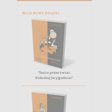
MOJE NOWE KSIĄŻKI:
"Tanio przez świat.
Podróżuj [wy]godnie!"