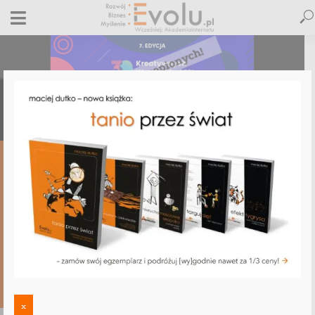
WOLNOŚĆ
„30 Kreatywnych Wrocławia” – tylko
dla zaszczepionych. Dutko: „Nie,
dziękuję!”
4 listopada 2021
7 komentarzy
Maciej Dutko
3 minut czytania
7 KOMENTARZY
x