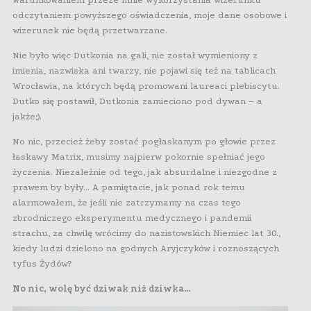
odczytaniem powyższego oświadczenia, moje dane osobowe i
wizerunek nie będą przetwarzane.
Nie było więc Dutkonia na gali, nie został wymieniony z
imienia, nazwiska ani twarzy, nie pojawi się też na tablicach
Wrocławia, na których będą promowani laureaci plebiscytu.
Dutko się postawił, Dutkonia zamieciono pod dywan – a
jakże;).
No nic, przecież żeby zostać pogłaskanym po głowie przez
łaskawy Matrix, musimy najpierw pokornie spełniać jego
życzenia. Niezależnie od tego, jak absurdalne i niezgodne z
prawem by były… A pamiętacie, jak ponad rok temu
alarmowałem, że jeśli nie zatrzymamy na czas tego
zbrodniczego eksperymentu medycznego i pandemii
strachu, za chwilę wrócimy do nazistowskich Niemiec lat 30.,
kiedy ludzi dzielono na godnych Aryjczyków i roznoszących
tyfus Żydów?
No nic, wolę być dziwak niż dziwka…