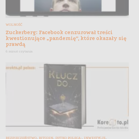
WOLNOŚĆ
Zuckerberg: Facebook cenzurował treści
kwestionujące „pandemię”, które okazały się
prawdą
6 minut czytania
,
,
,
,
BEZPIECZEŃSTWO
BITCOIN
DUTKO POLECA:
INWESTYCJE