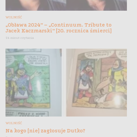
WOLNOŚĆ
„Obława 2024” – „Continuum. Tribute to
Jacek Kaczmarski” [20. rocznica śmierci]
14 minut czytania
WOLNOŚĆ
Na kogo [nie] zagłosuje Dutko?