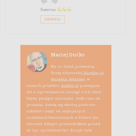
Świetne
ODPOWIEDZ
Maciej Dutko
Na co dzień prowadzę
firmę edytorską
Korekto.pl
(korekta tekstów)
, w
ramach projektu
Audite.pl
pomagam
też e-sprzedawcom usunąć z ich ofert
błędy psujące sprzedaż. Jeśli czas mi
pozwala, dzielę się wiedzą podczas
szkoleń i zajęć na najlepszych
uczelniach biznesowych w Polsce (na
zlecenie Allegro przeszkoliłem ponad
10 tys. sprzedawców i drugie tyle