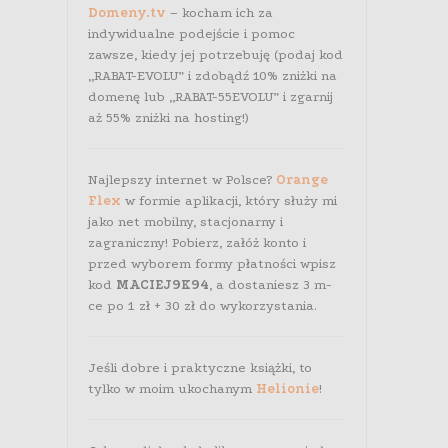
Domeny.tv
– kocham ich za
indywidualne podejście i pomoc
zawsze, kiedy jej potrzebuję (podaj kod
„RABAT-EVOLU” i zdobądź 10% zniżki na
domenę lub „RABAT-55EVOLU” i zgarnij
aż 55% zniżki na hosting!)
Najlepszy internet w Polsce?
Orange
Flex
w formie aplikacji, który służy mi
jako net mobilny, stacjonarny i
zagraniczny! Pobierz, załóż konto i
przed wyborem formy płatności wpisz
kod
MACIEJ9K94
, a dostaniesz 3 m-
ce po 1 zł + 30 zł do wykorzystania.
Jeśli dobre i praktyczne książki, to
tylko w moim ukochanym
Helionie
!