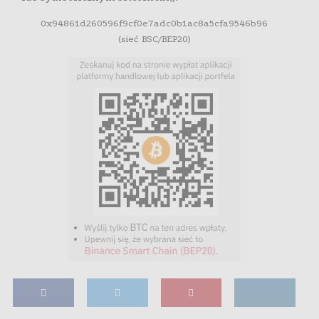
0x94861d260596f9cf0e7adc0b1ac8a5cfa9546b96
(sieć BSC/BEP20)