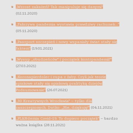
„Wzrost zakażeń? Tak manipuluje się danymi”
(02.11.2020)
„Fałszywa pandemia wystawia prawdziwy rachunek…”
(05.11.2020)
„Paszport szczepień i nowy wspaniały świat stały się
faktem”
(19.01.2021)
„Wysyp „obudzeńców” i początek kontrpandemii?”
(27.03.2021)
„Koronapierdolec i zupa z żaby. Czyli jak teorie
spiskowe stały się spiskową praktyką dziejów.
Podsumowanie”
(26.07.2021)
„30 Kreatywnych Wrocławia” – tylko dla
zaszczepionych. Dutko: „Nie, dziękuję!”
(04.11.2021)
„PLANdemia Covid-19. To dopiero początek”
– bardzo
ważna książka (28.11.2021)