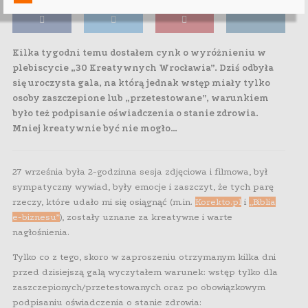
Kilka tygodni temu dostałem cynk o wyróżnieniu w
plebiscycie „30 Kreatywnych Wrocławia”. Dziś odbyła
się uroczysta gala, na którą jednak wstęp miały tylko
osoby zaszczepione lub „przetestowane”, warunkiem
było też podpisanie oświadczenia o stanie zdrowia.
Mniej kreatywnie być nie mogło…
27 września była 2-godzinna sesja zdjęciowa i filmowa, był
sympatyczny wywiad, były emocje i zaszczyt, że tych parę
rzeczy, które udało mi się osiągnąć (m.in.
Korekto.pl
i
„Biblia
e-biznesu”
), zostały uznane za kreatywne i warte
nagłośnienia.
Tylko co z tego, skoro w zaproszeniu otrzymanym kilka dni
przed dzisiejszą galą wyczytałem warunek: wstęp tylko dla
zaszczepionych/przetestowanych oraz po obowiązkowym
podpisaniu oświadczenia o stanie zdrowia: