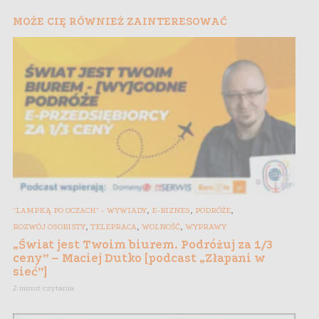
MOŻE CIĘ RÓWNIEŻ ZAINTERESOWAĆ
,
,
,
"LAMPKĄ PO OCZACH" - WYWIADY
E-BIZNES
PODRÓŻE
,
,
,
ROZWÓJ OSOBISTY
TELEPRACA
WOLNOŚĆ
WYPRAWY
„Świat jest Twoim biurem. Podróżuj za 1/3
ceny” – Maciej Dutko [podcast „Złapani w
sieć”]
2 minut czytania