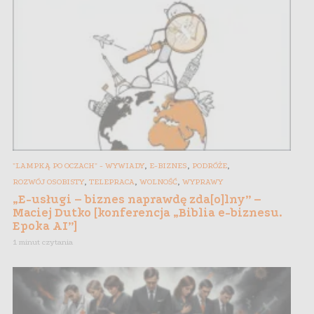
,
,
,
"LAMPKĄ PO OCZACH" - WYWIADY
E-BIZNES
PODRÓŻE
,
,
,
ROZWÓJ OSOBISTY
TELEPRACA
WOLNOŚĆ
WYPRAWY
„E-usługi – biznes naprawdę zda[o]lny” –
Maciej Dutko [konferencja „Biblia e-biznesu.
Epoka AI”]
1 minut czytania