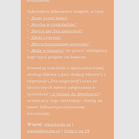
studentów).
Spłodziłem kilkanaście książek, w tym:
•
„Tanio przez świat”
,
•
„Mucha w czekoladzie”
,
•
„Targuj się! Zen negocjacji”
,
•
„Efekt tygrysa”
,
•
„Nieruchomościowe seppuku”
,
•
„Biblia e-biznesu”
(to ponoć największy
tego typu projekt na świecie).
Prowadzę szkolenia z niestandardowej
obsługi klienta („Zen obsługi klienta”), z
negocjacji („Zen negocjacji”) oraz ze
skutecznych metod zwiększania e-
sprzedaży (
„E-biznes do Kwadratu”
) -
uczestnicy tego ostatniego chwalą się
nawet kilkusetprocentowymi
wzrostami;).
Więcej:
www.dutko.pl
|
www.wikipedia.pl
|
Dołącz na FB