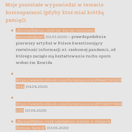
Moje pozostałe wypowiedzi w temacie
koronaparanoi (gdyby ktoś miał krótką
pamięć):
„KoronaŚwirus, czyli nie daj się zwariować
wirusokalipsie”
(02.03.2020)
– prawdopodobnie
pierwszy artykuł w Polsce kwestionujący
rzetelność informacji nt. rzekomej pandemii, od
którego zaczęło się kształtowanie ruchu oporu
wobec św. Kowida
https://www.facebook.com/dutkon/posts/284467289223
5642
(04.04.2020)
https://www.facebook.com/dutkon/posts/287041579966
1351
(15.04.2020)
„KoronaPsikus, czyli największa ściema w dziejach.
Historia histerii”
(03.06.2020)