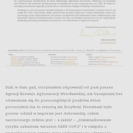
Dziś, w dniu gali, otrzymałem odpowiedź od pani prezes
Agencji Rozwoju Aglomeracji Wrocławskiej, ale bynajmniej bez
odniesienia się do poszczególnych punktów, które
poruszyłem (na to zresztą nie liczyłem). Przesłanie było
proste: udział w imprezie jest dobrowolny, celem
narzuconego reżimu jest – a jakże! – „zminimalizowanie
ryzyka zakażenia wirusem SARS-CoV-2” i w związku z
warunkowaniem przeze mnie wykorzystania wizerunku